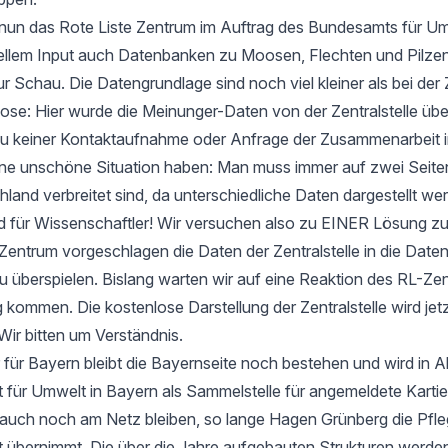
t nun das Rote Liste Zentrum im Auftrag des Bundesamts für Um
ellem Input auch Datenbanken zu Moosen, Flechten und Pilzen
ur Schau. Die Datengrundlage sind noch viel kleiner als bei der 
e: Hier wurde die Meinunger-Daten von der Zentralstelle ü
zu keiner Kontaktaufnahme oder Anfrage der Zusammenarbeit i
 eine unschöne Situation haben: Man muss immer auf zwei Seit
hland verbreitet sind, da unterschiedliche Daten dargestellt we
d für Wissenschaftler! Wir versuchen also zu EINER Lösung 
entrum vorgeschlagen die Daten der Zentralstelle in die Date
u überspielen. Bislang warten wir auf eine Reaktion des RL-Zen
 kommen. Die kostenlose Darstellung der Zentralstelle wird jet
Wir bitten um Verständnis.
 für Bayern bleibt die Bayernseite noch bestehen und wird in 
ür Umwelt in Bayern als Sammelstelle für angemeldete Kartier
 auch noch am Netz bleiben, so lange Hagen Grünberg die Pfle
übernimmt. Die über die Jahre aufgebauten Strukturen werden 