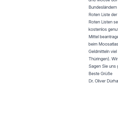
Bundesländern 
Roten Liste de
Roten Listen se
kostenlos genu
Mittel beantrag
beim Moosatlas 
Geldmitteln vie
Thüringen). Wir
Sagen Sie uns 
Beste Grüße
Dr. Oliver Dür
Footer