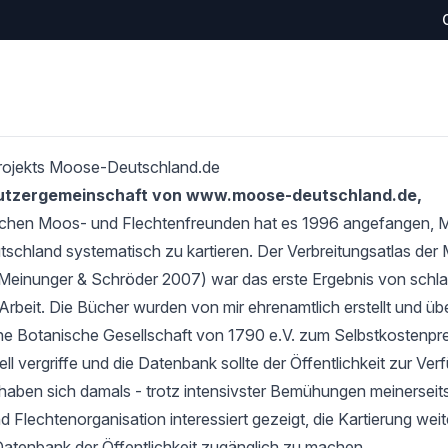
rojekts Moose-Deutschland.de
Nutzergemeinschaft von www.moose-deutschland.de,
schen Moos- und Flechtenfreunden hat es 1996 angefangen,
tschland systematisch zu kartieren. Der Verbreitungsatlas de
Meinunger & Schröder 2007) war das erste Ergebnis von schlan
Arbeit. Die Bücher wurden von mir ehrenamtlich erstellt und übe
e Botanische Gesellschaft von 1790 e.V. zum Selbstkostenprei
l vergriffe und die Datenbank sollte der Öffentlichkeit zur Verf
haben sich damals - trotz intensivster Bemühungen meinerseits
 Flechtenorganisation interessiert gezeigt, die Kartierung wei
Datenbank der Öffentlichkeit zugänglich zu machen.