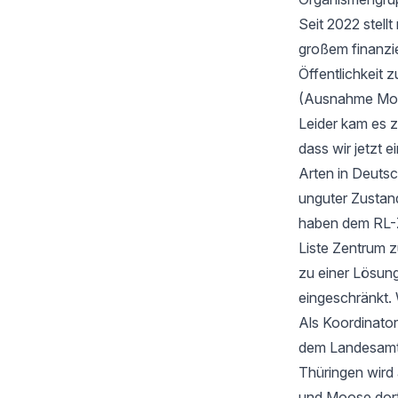
Seit 2022 stell
großem finanzi
Öffentlichkeit z
(Ausnahme Moos
Leider kam es 
dass wir jetzt
Arten in Deutsc
unguter Zustan
haben dem RL-Z
Liste Zentrum z
zu einer Lösung
eingeschränkt. 
Als Koordinator
dem Landesamt f
Thüringen wird
und Moose dort 