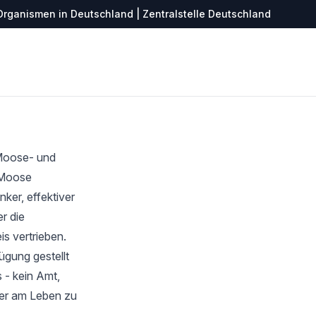
Organismen in Deutschland | Zentralstelle Deutschland
 Moose- und
r Moose
ker, effektiver
r die
s vertrieben.
ügung gestellt
 - kein Amt,
ter am Leben zu