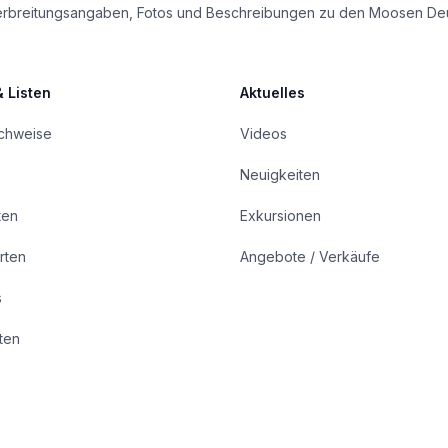
le Verbreitungsangaben, Fotos und Beschreibungen zu den Moosen De
& Listen
Aktuelles
achweise
Videos
Neuigkeiten
ten
Exkursionen
rten
Angebote / Verkäufe
s
rten