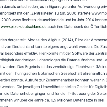
h damals entschieden, es in Eigenregie unter Aufwendung priv
rnprojekt mit der „Zentralstelle“ zu tun. 2008 startete www.m
, 2009 www.flechten-deutschland.de und im Jahr 2014 konnte
t
www.pilze-deutschland.de
auch ihre Datenbank der Öffentlich
rden dargestellt: Moose des Allgäus (2014), Pilze der Ammers
nd von Deutschland konnte eigens angewählt werden. Die Zu
ar besonders effektiv. Hier konnte mit der Software der Zentrals
ertätigkeit der dortigen Lichenologen die Datenaufnahme und -
tet werden. Das Ergebnis ist das zweibändige Flechtwerk (Mein
t der Thüringischen Botanischen Gesellschaft ehrenamtlich er
werden konnte. Aufrufe zur Zusammenarbeit konnten weiter in 
rt werden. Die jeweiligen Umweltämter stellen Gelder für Digital
an die Datenerheber gingen und für die IT-Betreuung der Seit
elten wir über die Jahre ca. 6,5 Millionen Datensätze in drei
ppen.