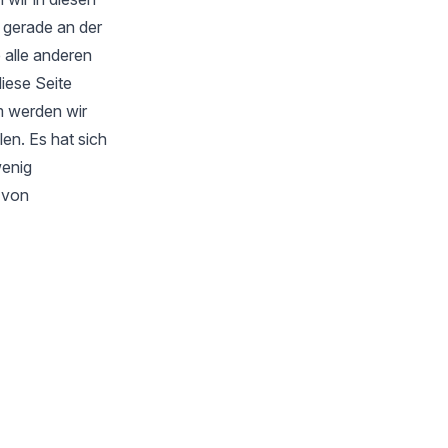
 gerade an der
 alle anderen
iese Seite
m werden wir
en. Es hat sich
wenig
s von