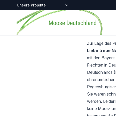
Zentralstellen-Projekte
Startseite
Zur Lage des P
Liebe treue 
mit den Bayeri
Flechten in Deu
Deutschlands (
ehrenamtlicher 
Regensburgisch
Sie waren schnel
werden. Leider 
keine Moos- und
halten und die 