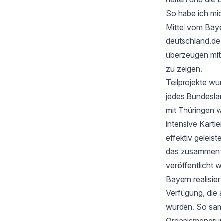
So habe ich mic
Mittel vom Baye
deutschland.de
überzeugen mi
zu zeigen.
Teilprojekte wu
jedes Bundesla
mit Thüringen w
intensive Karti
effektiv geleis
das zusammen mi
veröffentlicht 
Bayern realisie
Verfügung, die 
wurden. So samm
Organismengru