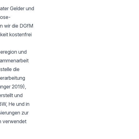
ater Gelder und
oose-
n wir die DGfM
keit kostenfrei
eeregion und
sammenarbeit
telle die
verarbeitung
unger 2019),
stellt und
BW, He und in
isierungen zur
en verwendet