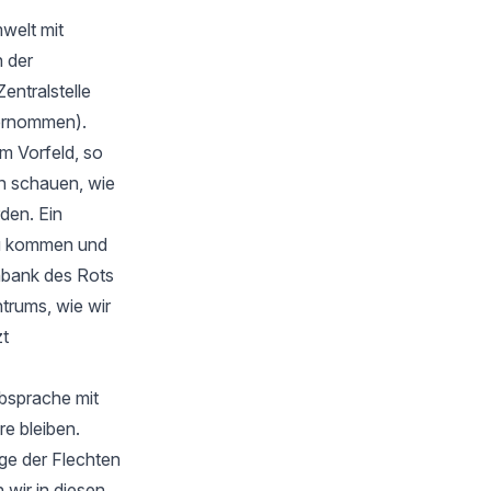
welt mit
 der
Zentralstelle
bernommen).
m Vorfeld, so
en schauen, wie
rden. Ein
zu kommen und
nbank des Rots
trums, wie wir
zt
Absprache mit
e bleiben.
ge der Flechten
wir in diesen