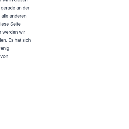
 gerade an der
 alle anderen
iese Seite
m werden wir
en. Es hat sich
wenig
s von