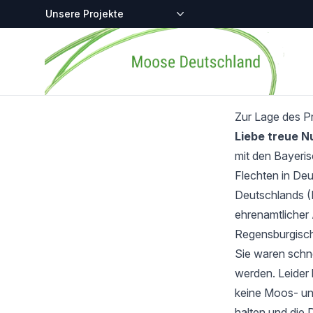
Zentralstellen-Projekte
Startseite
Zur Lage des P
Liebe treue 
mit den Bayeri
Flechten in Deu
Deutschlands (
ehrenamtlicher 
Regensburgisch
Sie waren schnel
werden. Leider 
keine Moos- und
halten und die 