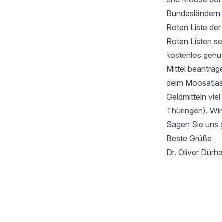
Bundesländern 
Roten Liste de
Roten Listen se
kostenlos genu
Mittel beantrag
beim Moosatlas 
Geldmitteln vie
Thüringen). Wir
Sagen Sie uns 
Beste Grüße
Dr. Oliver Dür
Footer