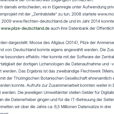
h damals entschieden, es in Eigenregie unter Aufwendung priv
rnprojekt mit der „Zentralstelle“ zu tun. 2008 startete www.m
, 2009 www.flechten-deutschland.de und im Jahr 2014 konnte
t
www.pilze-deutschland.de
auch ihre Datenbank der Öffentlich
rden dargestellt: Moose des Allgäus (2014), Pilze der Ammers
nd von Deutschland konnte eigens angewählt werden. Die Zu
ar besonders effektiv. Hier konnte mit der Software der Zentrals
ertätigkeit der dortigen Lichenologen die Datenaufnahme und -
tet werden. Das Ergebnis ist das zweibändige Flechtwerk (Mein
t der Thüringischen Botanischen Gesellschaft ehrenamtlich er
werden konnte. Aufrufe zur Zusammenarbeit konnten weiter in 
rt werden. Die jeweiligen Umweltämter stellen Gelder für Digital
an die Datenerheber gingen und für die IT-Betreuung der Seit
elten wir über die Jahre ca. 6,5 Millionen Datensätze in drei
ppen.