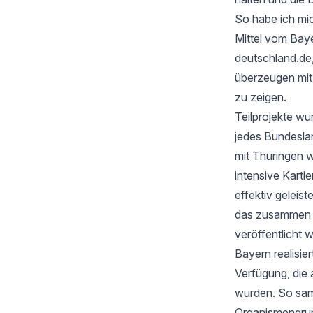
So habe ich mic
Mittel vom Baye
deutschland.de
überzeugen mi
zu zeigen.
Teilprojekte wu
jedes Bundesla
mit Thüringen w
intensive Karti
effektiv geleis
das zusammen mi
veröffentlicht 
Bayern realisie
Verfügung, die 
wurden. So samm
Organismengru