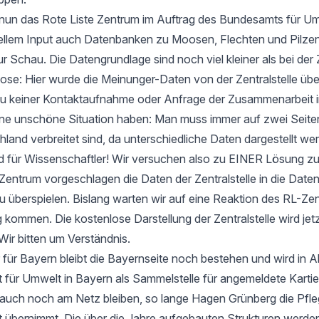
t nun das Rote Liste Zentrum im Auftrag des Bundesamts für Um
ellem Input auch Datenbanken zu Moosen, Flechten und Pilzen
ur Schau. Die Datengrundlage sind noch viel kleiner als bei der 
e: Hier wurde die Meinunger-Daten von der Zentralstelle ü
zu keiner Kontaktaufnahme oder Anfrage der Zusammenarbeit i
 eine unschöne Situation haben: Man muss immer auf zwei Seit
hland verbreitet sind, da unterschiedliche Daten dargestellt we
d für Wissenschaftler! Wir versuchen also zu EINER Lösung 
entrum vorgeschlagen die Daten der Zentralstelle in die Date
u überspielen. Bislang warten wir auf eine Reaktion des RL-Zen
 kommen. Die kostenlose Darstellung der Zentralstelle wird jet
Wir bitten um Verständnis.
 für Bayern bleibt die Bayernseite noch bestehen und wird in 
ür Umwelt in Bayern als Sammelstelle für angemeldete Kartier
 auch noch am Netz bleiben, so lange Hagen Grünberg die Pfle
übernimmt. Die über die Jahre aufgebauten Strukturen werden 