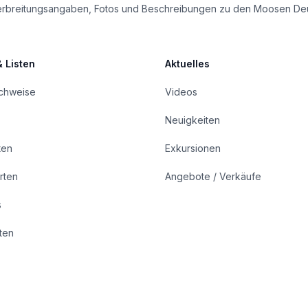
le Verbreitungsangaben, Fotos und Beschreibungen zu den Moosen De
& Listen
Aktuelles
achweise
Videos
Neuigkeiten
ten
Exkursionen
rten
Angebote / Verkäufe
s
rten