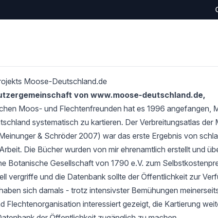
rojekts Moose-Deutschland.de
Nutzergemeinschaft von www.moose-deutschland.de,
schen Moos- und Flechtenfreunden hat es 1996 angefangen,
tschland systematisch zu kartieren. Der Verbreitungsatlas de
Meinunger & Schröder 2007) war das erste Ergebnis von schlan
Arbeit. Die Bücher wurden von mir ehrenamtlich erstellt und übe
e Botanische Gesellschaft von 1790 e.V. zum Selbstkostenprei
l vergriffe und die Datenbank sollte der Öffentlichkeit zur Verf
haben sich damals - trotz intensivster Bemühungen meinerseits
 Flechtenorganisation interessiert gezeigt, die Kartierung wei
Datenbank der Öffentlichkeit zugänglich zu machen.