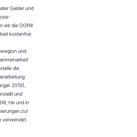
ater Gelder und
oose-
n wir die DGfM
keit kostenfrei
eeregion und
sammenarbeit
telle die
verarbeitung
unger 2019),
stellt und
BW, He und in
isierungen zur
en verwendet