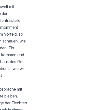
welt mit
 der
Zentralstelle
bernommen).
m Vorfeld, so
en schauen, wie
rden. Ein
zu kommen und
nbank des Rots
trums, wie wir
zt
Absprache mit
e bleiben.
ge der Flechten
wir in diesen