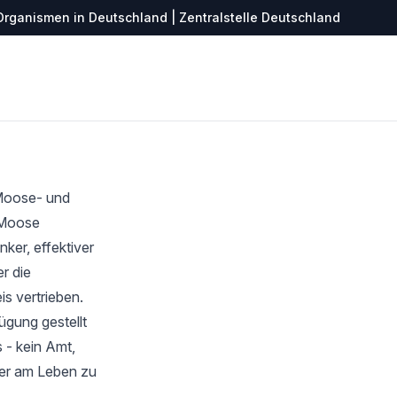
Organismen in Deutschland | Zentralstelle Deutschland
 Moose- und
r Moose
ker, effektiver
r die
s vertrieben.
ügung gestellt
 - kein Amt,
ter am Leben zu