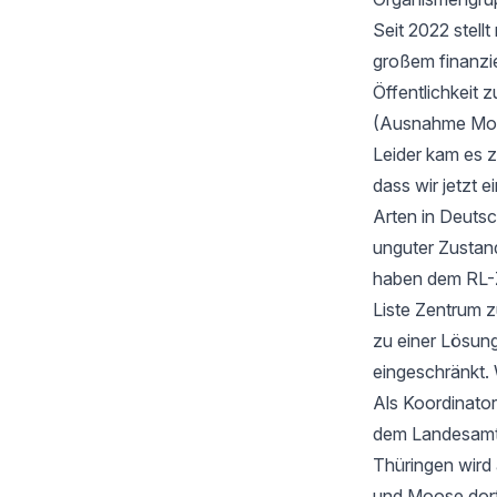
Seit 2022 stell
großem finanzi
Öffentlichkeit z
(Ausnahme Moos
Leider kam es 
dass wir jetzt
Arten in Deutsc
unguter Zustan
haben dem RL-Z
Liste Zentrum z
zu einer Lösung
eingeschränkt. 
Als Koordinator
dem Landesamt f
Thüringen wird
und Moose dort 