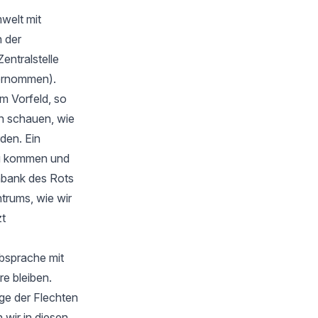
welt mit
 der
Zentralstelle
bernommen).
m Vorfeld, so
en schauen, wie
rden. Ein
zu kommen und
nbank des Rots
trums, wie wir
zt
Absprache mit
e bleiben.
ge der Flechten
wir in diesen