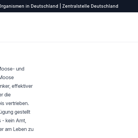
Organismen in Deutschland | Zentralstelle Deutschland
 Moose- und
r Moose
ker, effektiver
r die
s vertrieben.
ügung gestellt
 - kein Amt,
ter am Leben zu