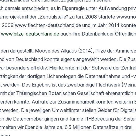
h damals entschieden, es in Eigenregie unter Aufwendung priv
rnprojekt mit der „Zentralstelle“ zu tun. 2008 startete www.m
, 2009 www.flechten-deutschland.de und im Jahr 2014 konnte
t
www.pilze-deutschland.de
auch ihre Datenbank der Öffentlich
rden dargestellt: Moose des Allgäus (2014), Pilze der Ammers
nd von Deutschland konnte eigens angewählt werden. Die Zu
ar besonders effektiv. Hier konnte mit der Software der Zentrals
ertätigkeit der dortigen Lichenologen die Datenaufnahme und -
tet werden. Das Ergebnis ist das zweibändige Flechtwerk (Mein
t der Thüringischen Botanischen Gesellschaft ehrenamtlich er
werden konnte. Aufrufe zur Zusammenarbeit konnten weiter in 
rt werden. Die jeweiligen Umweltämter stellen Gelder für Digital
an die Datenerheber gingen und für die IT-Betreuung der Seit
elten wir über die Jahre ca. 6,5 Millionen Datensätze in drei
ppen.