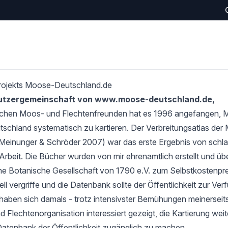
rojekts Moose-Deutschland.de
Nutzergemeinschaft von www.moose-deutschland.de,
schen Moos- und Flechtenfreunden hat es 1996 angefangen,
tschland systematisch zu kartieren. Der Verbreitungsatlas de
Meinunger & Schröder 2007) war das erste Ergebnis von schlan
Arbeit. Die Bücher wurden von mir ehrenamtlich erstellt und übe
e Botanische Gesellschaft von 1790 e.V. zum Selbstkostenprei
l vergriffe und die Datenbank sollte der Öffentlichkeit zur Verf
haben sich damals - trotz intensivster Bemühungen meinerseits
 Flechtenorganisation interessiert gezeigt, die Kartierung wei
Datenbank der Öffentlichkeit zugänglich zu machen.