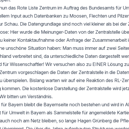
t nun das Rote Liste Zentrum im Auftrag des Bundesamts für Um
ellem Input auch Datenbanken zu Moosen, Flechten und Pilzen
ur Schau. Die Datengrundlage sind noch viel kleiner als bei der 
e: Hier wurde die Meinunger-Daten von der Zentralstelle ü
zu keiner Kontaktaufnahme oder Anfrage der Zusammenarbeit i
 eine unschöne Situation haben: Man muss immer auf zwei Seit
hland verbreitet sind, da unterschiedliche Daten dargestellt we
d für Wissenschaftler! Wir versuchen also zu EINER Lösung 
entrum vorgeschlagen die Daten der Zentralstelle in die Date
u überspielen. Bislang warten wir auf eine Reaktion des RL-Zen
 kommen. Die kostenlose Darstellung der Zentralstelle wird jet
Wir bitten um Verständnis.
 für Bayern bleibt die Bayernseite noch bestehen und wird in 
ür Umwelt in Bayern als Sammelstelle für angemeldete Kartier
 auch noch am Netz bleiben, so lange Hagen Grünberg die Pfle
übernimmt. Die über die Jahre aufgebauten Strukturen werden 