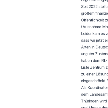
Seit 2022 stell
großem finanzi
Öffentlichkeit z
(Ausnahme Moos
Leider kam es 
dass wir jetzt
Arten in Deutsc
unguter Zustan
haben dem RL-Z
Liste Zentrum z
zu einer Lösung
eingeschränkt. 
Als Koordinator
dem Landesamt f
Thüringen wird
und Moose dort 