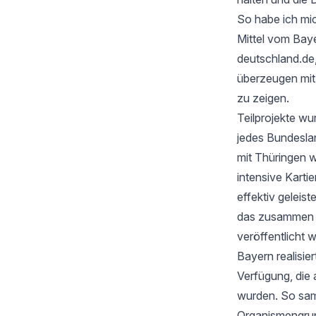
So habe ich mic
Mittel vom Baye
deutschland.de
überzeugen mi
zu zeigen.
Teilprojekte wu
jedes Bundesla
mit Thüringen w
intensive Karti
effektiv geleis
das zusammen mi
veröffentlicht 
Bayern realisie
Verfügung, die 
wurden. So samm
Organismengru