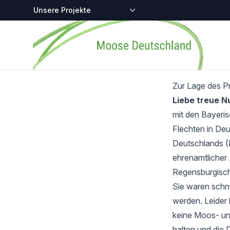
Zentralstellen-Projekte
Startseite
Zur Lage des P
Liebe treue 
mit den Bayeri
Flechten in Deu
Deutschlands (
ehrenamtlicher 
Regensburgisch
Sie waren schnel
werden. Leider 
keine Moos- und
halten und die 