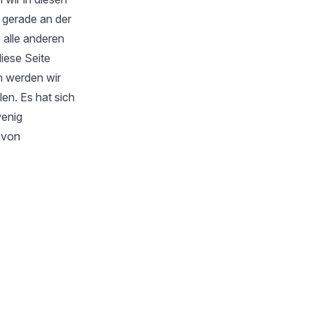
 gerade an der
 alle anderen
iese Seite
m werden wir
en. Es hat sich
wenig
s von