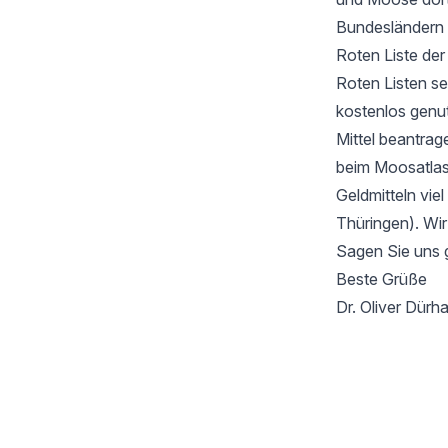
Bundesländern 
Roten Liste de
Roten Listen se
kostenlos genu
Mittel beantrag
beim Moosatlas 
Geldmitteln vie
Thüringen). Wir
Sagen Sie uns 
Beste Grüße
Dr. Oliver Dür
Footer