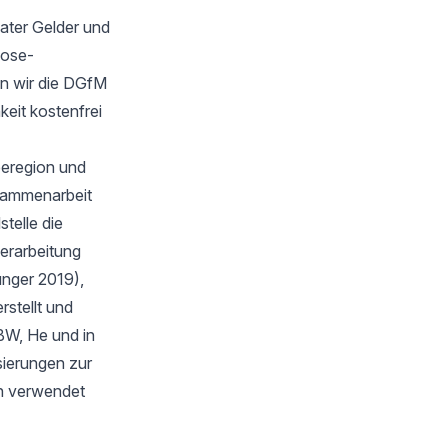
ater Gelder und
oose-
n wir die DGfM
keit kostenfrei
eeregion und
sammenarbeit
telle die
verarbeitung
unger 2019),
stellt und
BW, He und in
isierungen zur
en verwendet