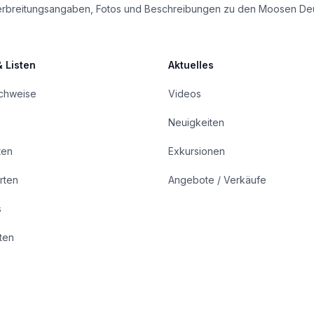
le Verbreitungsangaben, Fotos und Beschreibungen zu den Moosen De
& Listen
Aktuelles
achweise
Videos
Neuigkeiten
ten
Exkursionen
rten
Angebote / Verkäufe
s
rten