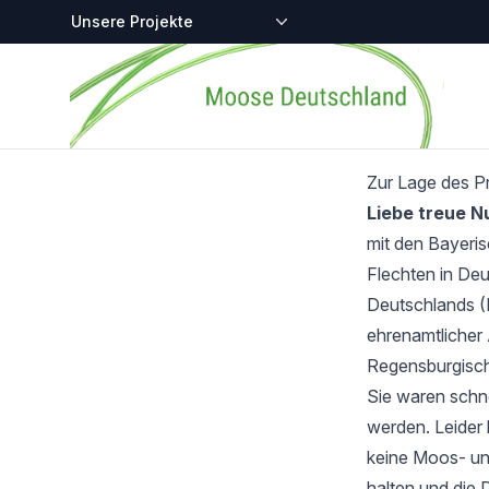
Zentralstellen-Projekte
Startseite
Zur Lage des P
Liebe treue 
mit den Bayeri
Flechten in Deu
Deutschlands (
ehrenamtlicher 
Regensburgisch
Sie waren schnel
werden. Leider 
keine Moos- und
halten und die 