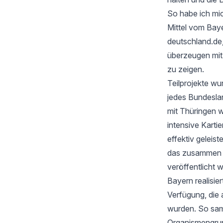
So habe ich mic
Mittel vom Baye
deutschland.de
überzeugen mi
zu zeigen.
Teilprojekte wu
jedes Bundesla
mit Thüringen w
intensive Karti
effektiv geleis
das zusammen mi
veröffentlicht 
Bayern realisie
Verfügung, die 
wurden. So samm
Organismengru