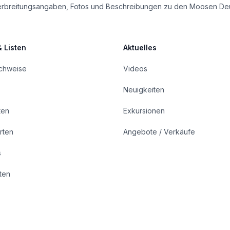
le Verbreitungsangaben, Fotos und Beschreibungen zu den Moosen De
& Listen
Aktuelles
achweise
Videos
Neuigkeiten
ten
Exkursionen
rten
Angebote / Verkäufe
s
rten