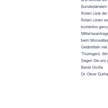
Bundesländern 
Roten Liste de
Roten Listen se
kostenlos genu
Mittel beantrag
beim Moosatlas 
Geldmitteln vie
Thüringen). Wir
Sagen Sie uns 
Beste Grüße
Dr. Oliver Dür
Footer