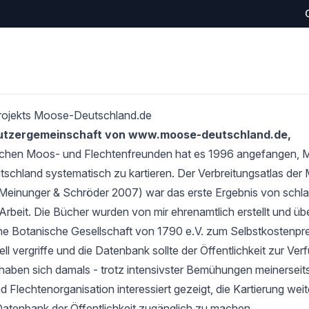
rojekts Moose-Deutschland.de
Nutzergemeinschaft von www.moose-deutschland.de,
schen Moos- und Flechtenfreunden hat es 1996 angefangen,
tschland systematisch zu kartieren. Der Verbreitungsatlas de
Meinunger & Schröder 2007) war das erste Ergebnis von schlan
Arbeit. Die Bücher wurden von mir ehrenamtlich erstellt und übe
e Botanische Gesellschaft von 1790 e.V. zum Selbstkostenprei
l vergriffe und die Datenbank sollte der Öffentlichkeit zur Verf
haben sich damals - trotz intensivster Bemühungen meinerseits
 Flechtenorganisation interessiert gezeigt, die Kartierung wei
Datenbank der Öffentlichkeit zugänglich zu machen.