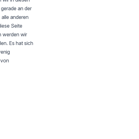
 gerade an der
 alle anderen
iese Seite
m werden wir
en. Es hat sich
wenig
s von