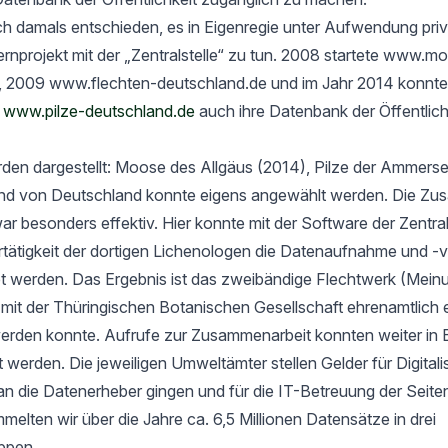
h damals entschieden, es in Eigenregie unter Aufwendung priv
rnprojekt mit der „Zentralstelle“ zu tun. 2008 startete www.m
, 2009 www.flechten-deutschland.de und im Jahr 2014 konnte
t
www.pilze-deutschland.de
auch ihre Datenbank der Öffentlich
rden dargestellt: Moose des Allgäus (2014), Pilze der Ammers
nd von Deutschland konnte eigens angewählt werden. Die Zu
ar besonders effektiv. Hier konnte mit der Software der Zentrals
ertätigkeit der dortigen Lichenologen die Datenaufnahme und -
tet werden. Das Ergebnis ist das zweibändige Flechtwerk (Mein
t der Thüringischen Botanischen Gesellschaft ehrenamtlich er
werden konnte. Aufrufe zur Zusammenarbeit konnten weiter in 
rt werden. Die jeweiligen Umweltämter stellen Gelder für Digital
an die Datenerheber gingen und für die IT-Betreuung der Seit
elten wir über die Jahre ca. 6,5 Millionen Datensätze in drei
ppen.