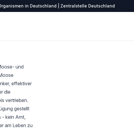
Organismen in Deutschland | Zentralstelle Deutschland
 Moose- und
r Moose
ker, effektiver
r die
s vertrieben.
ügung gestellt
 - kein Amt,
ter am Leben zu