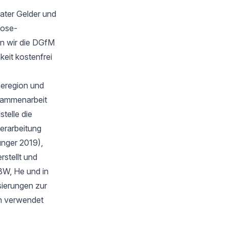
ater Gelder und
oose-
n wir die DGfM
keit kostenfrei
eeregion und
sammenarbeit
telle die
verarbeitung
unger 2019),
stellt und
BW, He und in
isierungen zur
en verwendet