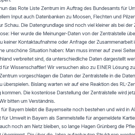
t nun das Rote Liste Zentrum im Auftrag des Bundesamts für Um
ellem Input auch Datenbanken zu Moosen, Flechten und Pilzen
ur Schau. Die Datengrundlage sind noch viel kleiner als bei der 
e: Hier wurde die Meinunger-Daten von der Zentralstelle ü
zu keiner Kontaktaufnahme oder Anfrage der Zusammenarbeit i
 eine unschöne Situation haben: Man muss immer auf zwei Seit
hland verbreitet sind, da unterschiedliche Daten dargestellt we
d für Wissenschaftler! Wir versuchen also zu EINER Lösung 
entrum vorgeschlagen die Daten der Zentralstelle in die Date
u überspielen. Bislang warten wir auf eine Reaktion des RL-Zen
 kommen. Die kostenlose Darstellung der Zentralstelle wird jet
Wir bitten um Verständnis.
 für Bayern bleibt die Bayernseite noch bestehen und wird in 
ür Umwelt in Bayern als Sammelstelle für angemeldete Kartier
 auch noch am Netz bleiben, so lange Hagen Grünberg die Pfle
übernimmt. Die über die Jahre aufgebauten Strukturen werden 