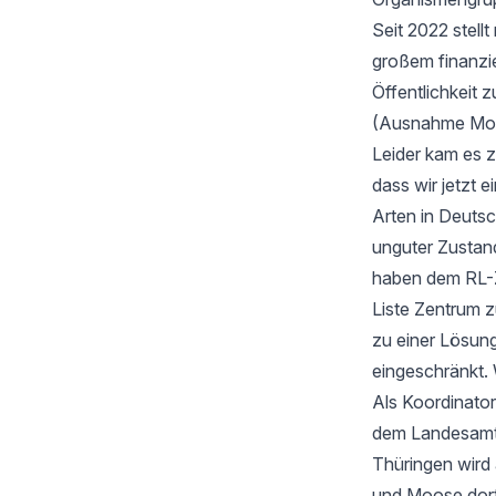
Seit 2022 stell
großem finanzi
Öffentlichkeit z
(Ausnahme Moos
Leider kam es 
dass wir jetzt
Arten in Deutsc
unguter Zustan
haben dem RL-Z
Liste Zentrum z
zu einer Lösung
eingeschränkt. 
Als Koordinator
dem Landesamt f
Thüringen wird
und Moose dort 