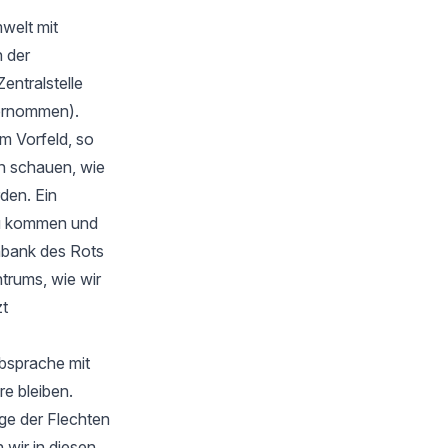
welt mit
 der
Zentralstelle
bernommen).
m Vorfeld, so
en schauen, wie
rden. Ein
zu kommen und
nbank des Rots
trums, wie wir
zt
Absprache mit
e bleiben.
ge der Flechten
wir in diesen