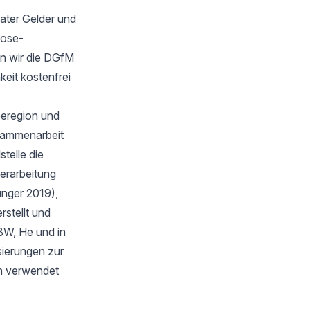
ater Gelder und
oose-
n wir die DGfM
keit kostenfrei
eeregion und
sammenarbeit
telle die
verarbeitung
unger 2019),
stellt und
BW, He und in
isierungen zur
en verwendet