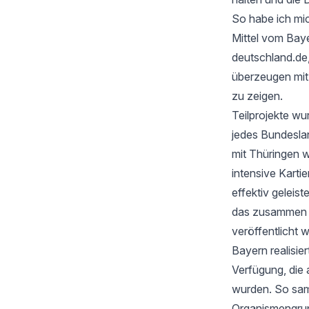
So habe ich mic
Mittel vom Baye
deutschland.de
überzeugen mi
zu zeigen.
Teilprojekte wu
jedes Bundesla
mit Thüringen w
intensive Karti
effektiv geleis
das zusammen mi
veröffentlicht 
Bayern realisie
Verfügung, die 
wurden. So samm
Organismengru