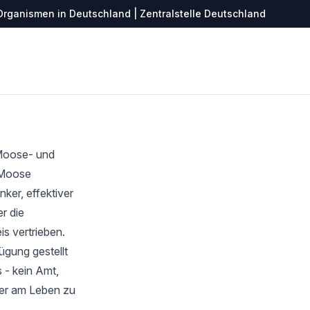
Organismen in Deutschland | Zentralstelle Deutschland
 Moose- und
r Moose
ker, effektiver
r die
s vertrieben.
ügung gestellt
 - kein Amt,
ter am Leben zu