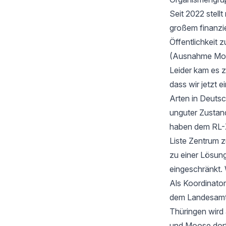
Seit 2022 stell
großem finanzi
Öffentlichkeit z
(Ausnahme Moos
Leider kam es 
dass wir jetzt
Arten in Deutsc
unguter Zustan
haben dem RL-Z
Liste Zentrum z
zu einer Lösung
eingeschränkt. 
Als Koordinator
dem Landesamt f
Thüringen wird
und Moose dort 