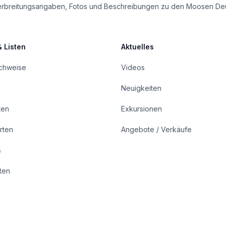
le Verbreitungsangaben, Fotos und Beschreibungen zu den Moosen De
& Listen
Aktuelles
achweise
Videos
Neuigkeiten
ten
Exkursionen
rten
Angebote / Verkäufe
s
rten