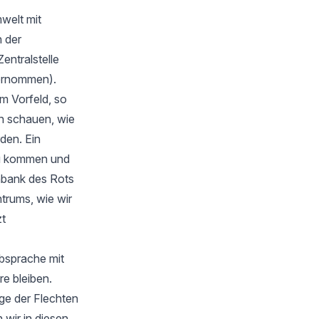
welt mit
 der
Zentralstelle
bernommen).
m Vorfeld, so
en schauen, wie
rden. Ein
zu kommen und
nbank des Rots
trums, wie wir
zt
Absprache mit
e bleiben.
ge der Flechten
wir in diesen