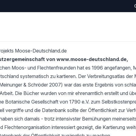
rojekts Moose-Deutschland.de
Nutzergemeinschaft von www.moose-deutschland.de,
schen Moos- und Flechtenfreunden hat es 1996 angefangen,
tschland systematisch zu kartieren. Der Verbreitungsatlas de
Meinunger & Schröder 2007) war das erste Ergebnis von schlan
Arbeit. Die Bücher wurden von mir ehrenamtlich erstellt und übe
e Botanische Gesellschaft von 1790 e.V. zum Selbstkostenprei
l vergriffe und die Datenbank sollte der Öffentlichkeit zur Verf
haben sich damals - trotz intensivster Bemühungen meinerseits
 Flechtenorganisation interessiert gezeigt, die Kartierung wei
Datenbank der Öffentlichkeit zugänglich zu machen.