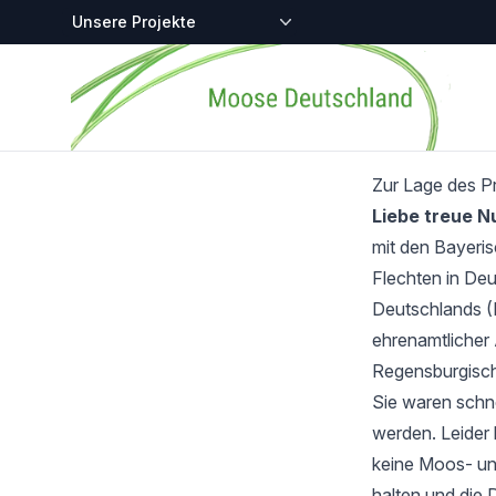
Zentralstellen-Projekte
Startseite
Zur Lage des P
Liebe treue 
mit den Bayeri
Flechten in Deu
Deutschlands (
ehrenamtlicher 
Regensburgisch
Sie waren schnel
werden. Leider 
keine Moos- und
halten und die 