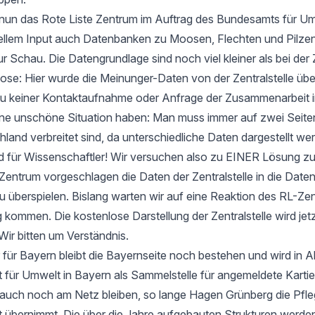
t nun das Rote Liste Zentrum im Auftrag des Bundesamts für Um
ellem Input auch Datenbanken zu Moosen, Flechten und Pilzen
ur Schau. Die Datengrundlage sind noch viel kleiner als bei der 
e: Hier wurde die Meinunger-Daten von der Zentralstelle ü
zu keiner Kontaktaufnahme oder Anfrage der Zusammenarbeit i
 eine unschöne Situation haben: Man muss immer auf zwei Seit
hland verbreitet sind, da unterschiedliche Daten dargestellt we
d für Wissenschaftler! Wir versuchen also zu EINER Lösung 
entrum vorgeschlagen die Daten der Zentralstelle in die Date
u überspielen. Bislang warten wir auf eine Reaktion des RL-Zen
 kommen. Die kostenlose Darstellung der Zentralstelle wird jet
Wir bitten um Verständnis.
 für Bayern bleibt die Bayernseite noch bestehen und wird in 
ür Umwelt in Bayern als Sammelstelle für angemeldete Kartier
 auch noch am Netz bleiben, so lange Hagen Grünberg die Pfle
übernimmt. Die über die Jahre aufgebauten Strukturen werden 