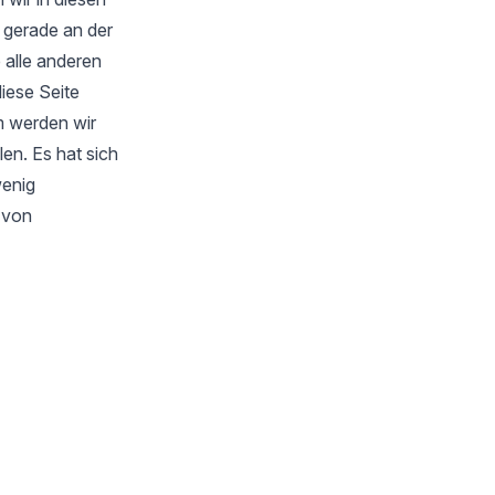
 gerade an der
 alle anderen
iese Seite
m werden wir
en. Es hat sich
wenig
s von