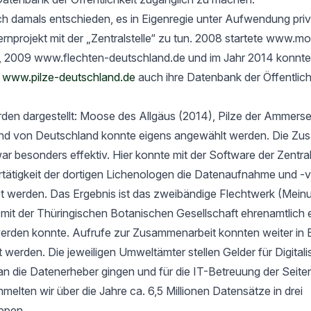
h damals entschieden, es in Eigenregie unter Aufwendung priv
rnprojekt mit der „Zentralstelle“ zu tun. 2008 startete www.m
, 2009 www.flechten-deutschland.de und im Jahr 2014 konnte
t
www.pilze-deutschland.de
auch ihre Datenbank der Öffentlich
rden dargestellt: Moose des Allgäus (2014), Pilze der Ammers
nd von Deutschland konnte eigens angewählt werden. Die Zu
ar besonders effektiv. Hier konnte mit der Software der Zentrals
ertätigkeit der dortigen Lichenologen die Datenaufnahme und -
tet werden. Das Ergebnis ist das zweibändige Flechtwerk (Mein
t der Thüringischen Botanischen Gesellschaft ehrenamtlich er
werden konnte. Aufrufe zur Zusammenarbeit konnten weiter in 
rt werden. Die jeweiligen Umweltämter stellen Gelder für Digital
an die Datenerheber gingen und für die IT-Betreuung der Seit
elten wir über die Jahre ca. 6,5 Millionen Datensätze in drei
ppen.