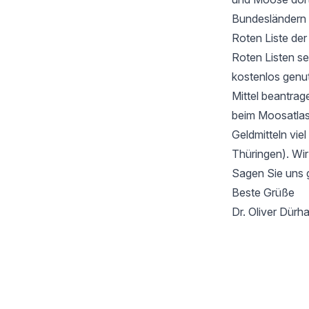
Bundesländern 
Roten Liste de
Roten Listen se
kostenlos genu
Mittel beantrag
beim Moosatlas 
Geldmitteln vie
Thüringen). Wir
Sagen Sie uns 
Beste Grüße
Dr. Oliver Dür
Footer