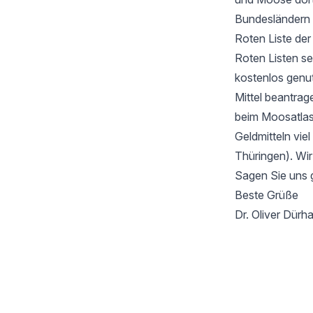
Bundesländern 
Roten Liste de
Roten Listen se
kostenlos genu
Mittel beantrag
beim Moosatlas 
Geldmitteln vie
Thüringen). Wir
Sagen Sie uns 
Beste Grüße
Dr. Oliver Dür
Footer