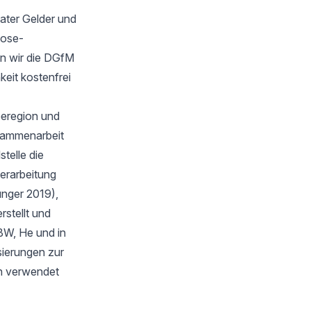
ater Gelder und
oose-
n wir die DGfM
keit kostenfrei
eeregion und
sammenarbeit
telle die
verarbeitung
unger 2019),
stellt und
BW, He und in
isierungen zur
en verwendet