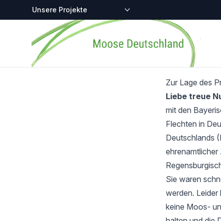
Zentralstellen-Projekte
Startseite
Zur Lage des P
Liebe treue 
mit den Bayeri
Flechten in Deu
Deutschlands (
ehrenamtlicher 
Regensburgisch
Sie waren schnel
werden. Leider 
keine Moos- und
halten und die 