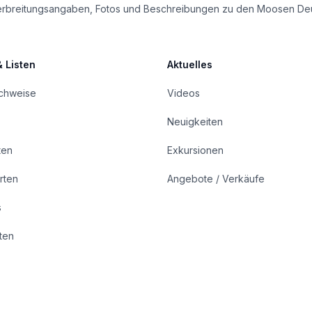
le Verbreitungsangaben, Fotos und Beschreibungen zu den Moosen De
& Listen
Aktuelles
achweise
Videos
Neuigkeiten
ten
Exkursionen
rten
Angebote / Verkäufe
s
rten