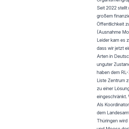
Seit 2022 stell
großem finanzi
Öffentlichkeit z
(Ausnahme Moos
Leider kam es 
dass wir jetzt
Arten in Deutsc
unguter Zustan
haben dem RL-Z
Liste Zentrum z
zu einer Lösung
eingeschränkt. 
Als Koordinator
dem Landesamt f
Thüringen wird
und Moose dort 