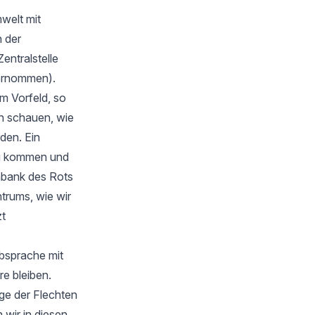
welt mit
 der
Zentralstelle
bernommen).
m Vorfeld, so
en schauen, wie
rden. Ein
zu kommen und
nbank des Rots
trums, wie wir
zt
Absprache mit
e bleiben.
ge der Flechten
wir in diesen