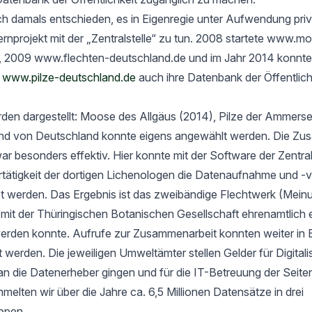
h damals entschieden, es in Eigenregie unter Aufwendung priv
rnprojekt mit der „Zentralstelle“ zu tun. 2008 startete www.m
, 2009 www.flechten-deutschland.de und im Jahr 2014 konnte
t
www.pilze-deutschland.de
auch ihre Datenbank der Öffentlich
rden dargestellt: Moose des Allgäus (2014), Pilze der Ammers
nd von Deutschland konnte eigens angewählt werden. Die Zu
ar besonders effektiv. Hier konnte mit der Software der Zentrals
ertätigkeit der dortigen Lichenologen die Datenaufnahme und -
tet werden. Das Ergebnis ist das zweibändige Flechtwerk (Mein
t der Thüringischen Botanischen Gesellschaft ehrenamtlich er
werden konnte. Aufrufe zur Zusammenarbeit konnten weiter in 
rt werden. Die jeweiligen Umweltämter stellen Gelder für Digital
an die Datenerheber gingen und für die IT-Betreuung der Seit
elten wir über die Jahre ca. 6,5 Millionen Datensätze in drei
ppen.