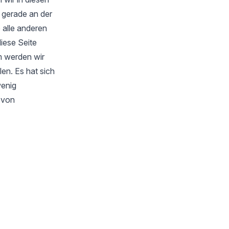
 gerade an der
 alle anderen
iese Seite
m werden wir
en. Es hat sich
wenig
s von