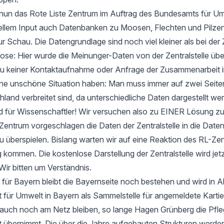
t nun das Rote Liste Zentrum im Auftrag des Bundesamts für Um
ellem Input auch Datenbanken zu Moosen, Flechten und Pilzen
ur Schau. Die Datengrundlage sind noch viel kleiner als bei der 
e: Hier wurde die Meinunger-Daten von der Zentralstelle ü
zu keiner Kontaktaufnahme oder Anfrage der Zusammenarbeit i
 eine unschöne Situation haben: Man muss immer auf zwei Seit
hland verbreitet sind, da unterschiedliche Daten dargestellt we
d für Wissenschaftler! Wir versuchen also zu EINER Lösung 
entrum vorgeschlagen die Daten der Zentralstelle in die Date
u überspielen. Bislang warten wir auf eine Reaktion des RL-Zen
 kommen. Die kostenlose Darstellung der Zentralstelle wird jet
Wir bitten um Verständnis.
 für Bayern bleibt die Bayernseite noch bestehen und wird in 
ür Umwelt in Bayern als Sammelstelle für angemeldete Kartier
 auch noch am Netz bleiben, so lange Hagen Grünberg die Pfle
übernimmt. Die über die Jahre aufgebauten Strukturen werden 