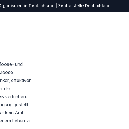
Organismen in Deutschland | Zentralstelle Deutschland
 Moose- und
r Moose
ker, effektiver
r die
s vertrieben.
ügung gestellt
 - kein Amt,
ter am Leben zu