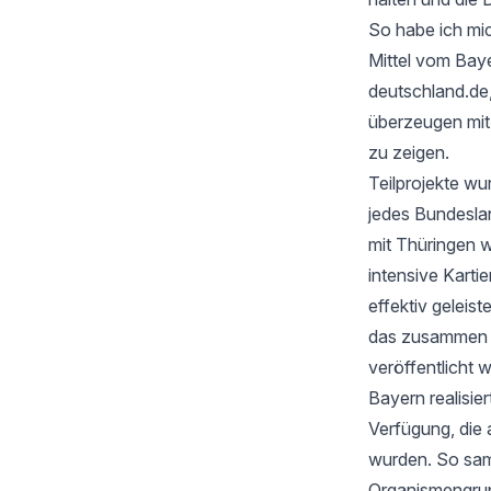
So habe ich mic
Mittel vom Baye
deutschland.de
überzeugen mi
zu zeigen.
Teilprojekte wu
jedes Bundesla
mit Thüringen w
intensive Karti
effektiv geleis
das zusammen mi
veröffentlicht 
Bayern realisie
Verfügung, die 
wurden. So samm
Organismengru