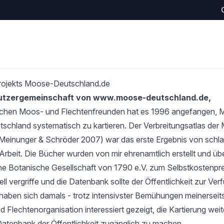
rojekts Moose-Deutschland.de
Nutzergemeinschaft von www.moose-deutschland.de,
schen Moos- und Flechtenfreunden hat es 1996 angefangen,
tschland systematisch zu kartieren. Der Verbreitungsatlas de
Meinunger & Schröder 2007) war das erste Ergebnis von schlan
Arbeit. Die Bücher wurden von mir ehrenamtlich erstellt und übe
e Botanische Gesellschaft von 1790 e.V. zum Selbstkostenprei
l vergriffe und die Datenbank sollte der Öffentlichkeit zur Verf
haben sich damals - trotz intensivster Bemühungen meinerseits
 Flechtenorganisation interessiert gezeigt, die Kartierung wei
Datenbank der Öffentlichkeit zugänglich zu machen.