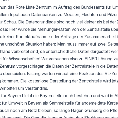
t nun das Rote Liste Zentrum im Auftrag des Bundesamts für Um
ellem Input auch Datenbanken zu Moosen, Flechten und Pilzen
ur Schau. Die Datengrundlage sind noch viel kleiner als bei der 
e: Hier wurde die Meinunger-Daten von der Zentralstelle ü
zu keiner Kontaktaufnahme oder Anfrage der Zusammenarbeit i
 eine unschöne Situation haben: Man muss immer auf zwei Seit
hland verbreitet sind, da unterschiedliche Daten dargestellt we
d für Wissenschaftler! Wir versuchen also zu EINER Lösung 
entrum vorgeschlagen die Daten der Zentralstelle in die Date
u überspielen. Bislang warten wir auf eine Reaktion des RL-Zen
 kommen. Die kostenlose Darstellung der Zentralstelle wird jet
Wir bitten um Verständnis.
 für Bayern bleibt die Bayernseite noch bestehen und wird in 
ür Umwelt in Bayern als Sammelstelle für angemeldete Kartier
 auch noch am Netz bleiben, so lange Hagen Grünberg die Pfle
übernimmt. Die über die Jahre aufgebauten Strukturen werden 