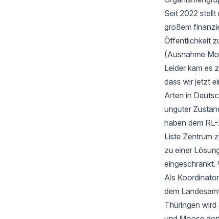
Seit 2022 stell
großem finanzi
Öffentlichkeit z
(Ausnahme Moos
Leider kam es 
dass wir jetzt
Arten in Deutsc
unguter Zustan
haben dem RL-Z
Liste Zentrum z
zu einer Lösung
eingeschränkt. 
Als Koordinator
dem Landesamt f
Thüringen wird
und Moose dort 