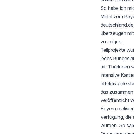
So habe ich mic
Mittel vom Baye
deutschland.de
überzeugen mi
zu zeigen.
Teilprojekte wu
jedes Bundesla
mit Thüringen w
intensive Karti
effektiv geleis
das zusammen mi
veröffentlicht 
Bayern realisie
Verfügung, die 
wurden. So samm
Organismengru