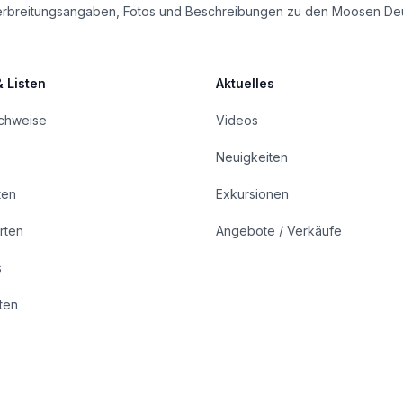
le Verbreitungsangaben, Fotos und Beschreibungen zu den Moosen De
& Listen
Aktuelles
achweise
Videos
Neuigkeiten
ten
Exkursionen
rten
Angebote / Verkäufe
s
rten