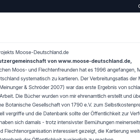
rojekts Moose-Deutschland.de
Nutzergemeinschaft von www.moose-deutschland.de,
schen Moos- und Flechtenfreunden hat es 1996 angefangen,
tschland systematisch zu kartieren. Der Verbreitungsatlas de
Meinunger & Schröder 2007) war das erste Ergebnis von schlan
Arbeit. Die Bücher wurden von mir ehrenamtlich erstellt und übe
e Botanische Gesellschaft von 1790 e.V. zum Selbstkostenprei
l vergriffe und die Datenbank sollte der Öffentlichkeit zur Verf
haben sich damals - trotz intensivster Bemühungen meinerseits
 Flechtenorganisation interessiert gezeigt, die Kartierung wei
Datenbank der Öffentlichkeit zugänglich zu machen.