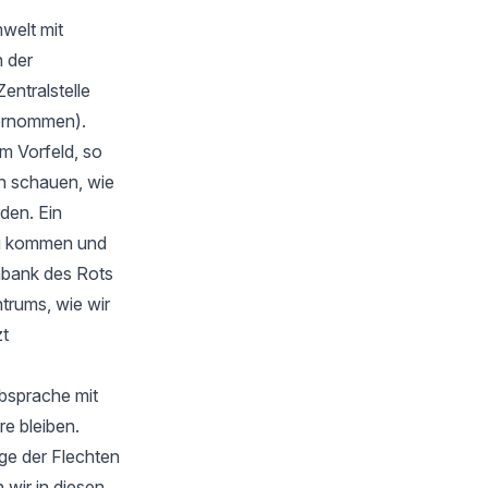
welt mit
 der
Zentralstelle
bernommen).
m Vorfeld, so
en schauen, wie
rden. Ein
zu kommen und
nbank des Rots
trums, wie wir
zt
Absprache mit
e bleiben.
ge der Flechten
wir in diesen