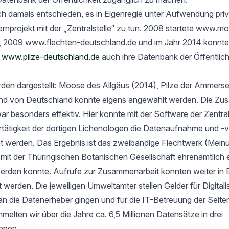
h damals entschieden, es in Eigenregie unter Aufwendung priv
rnprojekt mit der „Zentralstelle“ zu tun. 2008 startete www.m
, 2009 www.flechten-deutschland.de und im Jahr 2014 konnte
t
www.pilze-deutschland.de
auch ihre Datenbank der Öffentlich
rden dargestellt: Moose des Allgäus (2014), Pilze der Ammers
nd von Deutschland konnte eigens angewählt werden. Die Zu
ar besonders effektiv. Hier konnte mit der Software der Zentrals
ertätigkeit der dortigen Lichenologen die Datenaufnahme und -
tet werden. Das Ergebnis ist das zweibändige Flechtwerk (Mein
t der Thüringischen Botanischen Gesellschaft ehrenamtlich er
werden konnte. Aufrufe zur Zusammenarbeit konnten weiter in 
rt werden. Die jeweiligen Umweltämter stellen Gelder für Digital
an die Datenerheber gingen und für die IT-Betreuung der Seit
elten wir über die Jahre ca. 6,5 Millionen Datensätze in drei
ppen.