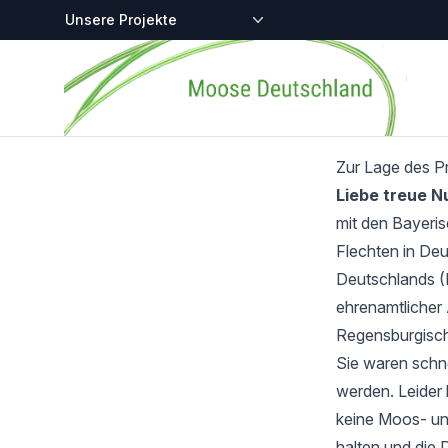
Zentralstellen-Projekte
Startseite
Zur Lage des P
Liebe treue 
mit den Bayeri
Flechten in Deu
Deutschlands (
ehrenamtlicher 
Regensburgisch
Sie waren schnel
werden. Leider 
keine Moos- und
halten und die 