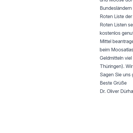
Bundesländern 
Roten Liste de
Roten Listen se
kostenlos genu
Mittel beantrag
beim Moosatlas 
Geldmitteln vie
Thüringen). Wir
Sagen Sie uns 
Beste Grüße
Dr. Oliver Dür
Footer