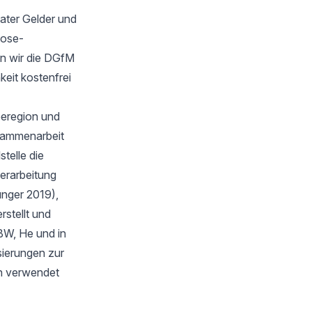
ater Gelder und
oose-
n wir die DGfM
keit kostenfrei
eeregion und
sammenarbeit
telle die
verarbeitung
unger 2019),
stellt und
BW, He und in
isierungen zur
en verwendet