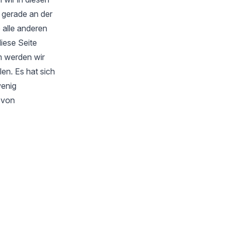
 gerade an der
 alle anderen
iese Seite
m werden wir
en. Es hat sich
wenig
s von