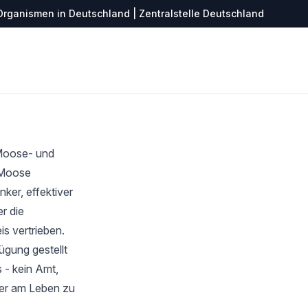
Organismen in Deutschland | Zentralstelle Deutschland
 Moose- und
r Moose
ker, effektiver
r die
s vertrieben.
ügung gestellt
 - kein Amt,
ter am Leben zu