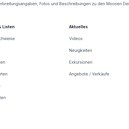
le Verbreitungsangaben, Fotos und Beschreibungen zu den Moosen De
& Listen
Aktuelles
achweise
Videos
Neuigkeiten
ten
Exkursionen
rten
Angebote / Verkäufe
s
rten