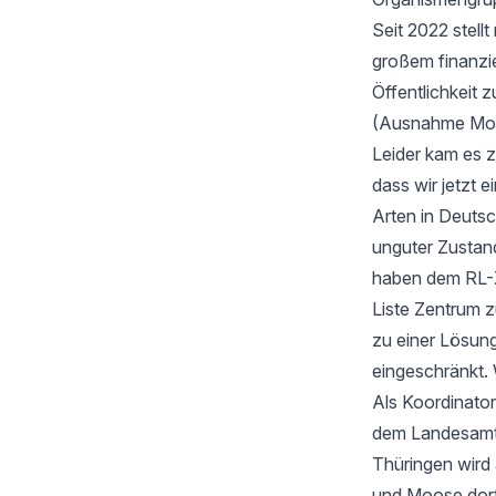
Seit 2022 stell
großem finanzi
Öffentlichkeit z
(Ausnahme Moos
Leider kam es 
dass wir jetzt
Arten in Deutsc
unguter Zustan
haben dem RL-Z
Liste Zentrum z
zu einer Lösung
eingeschränkt. 
Als Koordinator
dem Landesamt f
Thüringen wird
und Moose dort 