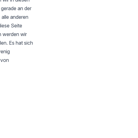
 gerade an der
 alle anderen
iese Seite
m werden wir
en. Es hat sich
wenig
s von