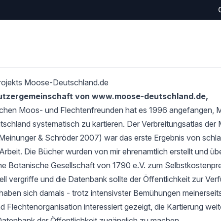
rojekts Moose-Deutschland.de
Nutzergemeinschaft von www.moose-deutschland.de,
schen Moos- und Flechtenfreunden hat es 1996 angefangen,
tschland systematisch zu kartieren. Der Verbreitungsatlas de
Meinunger & Schröder 2007) war das erste Ergebnis von schlan
Arbeit. Die Bücher wurden von mir ehrenamtlich erstellt und übe
e Botanische Gesellschaft von 1790 e.V. zum Selbstkostenprei
l vergriffe und die Datenbank sollte der Öffentlichkeit zur Verf
haben sich damals - trotz intensivster Bemühungen meinerseits
 Flechtenorganisation interessiert gezeigt, die Kartierung wei
Datenbank der Öffentlichkeit zugänglich zu machen.