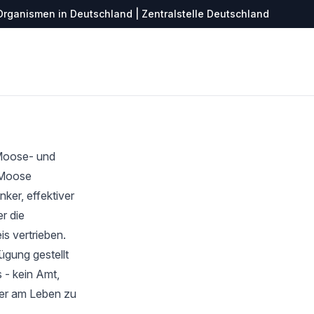
Organismen in Deutschland | Zentralstelle Deutschland
 Moose- und
r Moose
ker, effektiver
r die
s vertrieben.
ügung gestellt
 - kein Amt,
ter am Leben zu