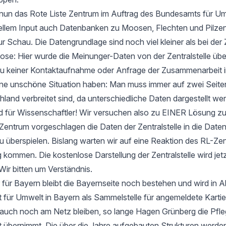
t nun das Rote Liste Zentrum im Auftrag des Bundesamts für Um
ellem Input auch Datenbanken zu Moosen, Flechten und Pilzen
ur Schau. Die Datengrundlage sind noch viel kleiner als bei der 
e: Hier wurde die Meinunger-Daten von der Zentralstelle ü
zu keiner Kontaktaufnahme oder Anfrage der Zusammenarbeit i
 eine unschöne Situation haben: Man muss immer auf zwei Seit
hland verbreitet sind, da unterschiedliche Daten dargestellt we
d für Wissenschaftler! Wir versuchen also zu EINER Lösung 
entrum vorgeschlagen die Daten der Zentralstelle in die Date
u überspielen. Bislang warten wir auf eine Reaktion des RL-Zen
 kommen. Die kostenlose Darstellung der Zentralstelle wird jet
Wir bitten um Verständnis.
 für Bayern bleibt die Bayernseite noch bestehen und wird in 
ür Umwelt in Bayern als Sammelstelle für angemeldete Kartier
 auch noch am Netz bleiben, so lange Hagen Grünberg die Pfle
übernimmt. Die über die Jahre aufgebauten Strukturen werden 