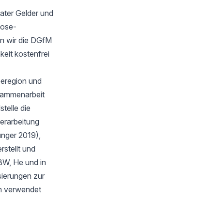
ater Gelder und
oose-
n wir die DGfM
keit kostenfrei
eeregion und
sammenarbeit
telle die
verarbeitung
unger 2019),
stellt und
BW, He und in
isierungen zur
en verwendet