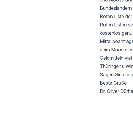
Bundesländern 
Roten Liste de
Roten Listen se
kostenlos genu
Mittel beantrag
beim Moosatlas 
Geldmitteln vie
Thüringen). Wir
Sagen Sie uns 
Beste Grüße
Dr. Oliver Dür
Footer