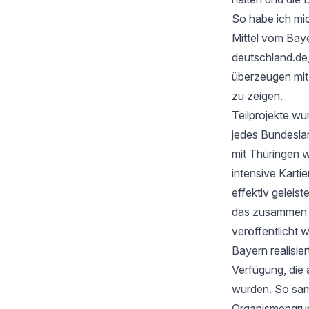
So habe ich mic
Mittel vom Baye
deutschland.de
überzeugen mi
zu zeigen.
Teilprojekte wu
jedes Bundesla
mit Thüringen w
intensive Karti
effektiv geleis
das zusammen mi
veröffentlicht 
Bayern realisie
Verfügung, die 
wurden. So samm
Organismengru