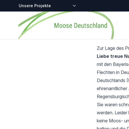
Zentralstellen-Projekte
Startseite
Zur Lage des P
Liebe treue 
mit den Bayeri
Flechten in Deu
Deutschlands (
ehrenamtlicher 
Regensburgisch
Sie waren schnel
werden. Leider 
keine Moos- und
halten und die 