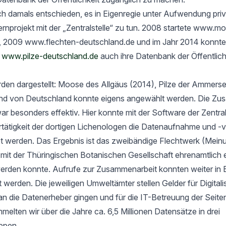
h damals entschieden, es in Eigenregie unter Aufwendung priv
rnprojekt mit der „Zentralstelle“ zu tun. 2008 startete www.m
, 2009 www.flechten-deutschland.de und im Jahr 2014 konnte
t
www.pilze-deutschland.de
auch ihre Datenbank der Öffentlich
rden dargestellt: Moose des Allgäus (2014), Pilze der Ammers
nd von Deutschland konnte eigens angewählt werden. Die Zu
ar besonders effektiv. Hier konnte mit der Software der Zentrals
ertätigkeit der dortigen Lichenologen die Datenaufnahme und -
tet werden. Das Ergebnis ist das zweibändige Flechtwerk (Mein
t der Thüringischen Botanischen Gesellschaft ehrenamtlich er
werden konnte. Aufrufe zur Zusammenarbeit konnten weiter in 
rt werden. Die jeweiligen Umweltämter stellen Gelder für Digital
an die Datenerheber gingen und für die IT-Betreuung der Seit
elten wir über die Jahre ca. 6,5 Millionen Datensätze in drei
ppen.