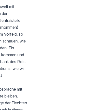
welt mit
 der
Zentralstelle
bernommen).
m Vorfeld, so
en schauen, wie
rden. Ein
zu kommen und
nbank des Rots
trums, wie wir
zt
Absprache mit
e bleiben.
ge der Flechten
wir in diesen