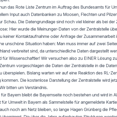
t nun das Rote Liste Zentrum im Auftrag des Bundesamts für Um
ellem Input auch Datenbanken zu Moosen, Flechten und Pilzen
ur Schau. Die Datengrundlage sind noch viel kleiner als bei der 
e: Hier wurde die Meinunger-Daten von der Zentralstelle ü
zu keiner Kontaktaufnahme oder Anfrage der Zusammenarbeit i
 eine unschöne Situation haben: Man muss immer auf zwei Seit
hland verbreitet sind, da unterschiedliche Daten dargestellt we
d für Wissenschaftler! Wir versuchen also zu EINER Lösung 
entrum vorgeschlagen die Daten der Zentralstelle in die Date
u überspielen. Bislang warten wir auf eine Reaktion des RL-Zen
 kommen. Die kostenlose Darstellung der Zentralstelle wird jet
Wir bitten um Verständnis.
 für Bayern bleibt die Bayernseite noch bestehen und wird in 
ür Umwelt in Bayern als Sammelstelle für angemeldete Kartier
 auch noch am Netz bleiben, so lange Hagen Grünberg die Pfle
übernimmt. Die über die Jahre aufgebauten Strukturen werden 