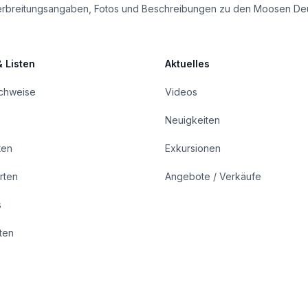
le Verbreitungsangaben, Fotos und Beschreibungen zu den Moosen De
& Listen
Aktuelles
achweise
Videos
Neuigkeiten
ten
Exkursionen
rten
Angebote / Verkäufe
s
rten