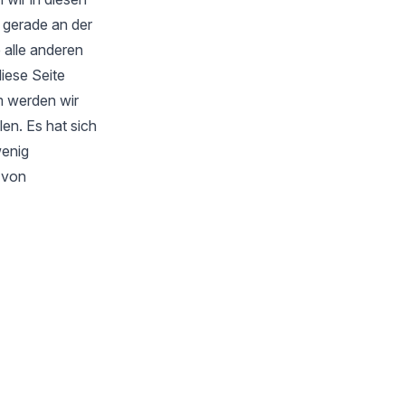
 gerade an der
 alle anderen
iese Seite
m werden wir
en. Es hat sich
wenig
s von