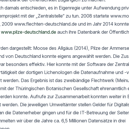
h damals entschieden, es in Eigenregie unter Aufwendung priv
rnprojekt mit der „Zentralstelle“ zu tun. 2008 startete www.m
, 2009 www.flechten-deutschland.de und im Jahr 2014 konnte
t
www.pilze-deutschland.de
auch ihre Datenbank der Öffentlich
rden dargestellt: Moose des Allgäus (2014), Pilze der Ammers
nd von Deutschland konnte eigens angewählt werden. Die Zu
ar besonders effektiv. Hier konnte mit der Software der Zentrals
ertätigkeit der dortigen Lichenologen die Datenaufnahme und -
tet werden. Das Ergebnis ist das zweibändige Flechtwerk (Mein
t der Thüringischen Botanischen Gesellschaft ehrenamtlich er
werden konnte. Aufrufe zur Zusammenarbeit konnten weiter in 
rt werden. Die jeweiligen Umweltämter stellen Gelder für Digital
an die Datenerheber gingen und für die IT-Betreuung der Seit
elten wir über die Jahre ca. 6,5 Millionen Datensätze in drei
ppen.