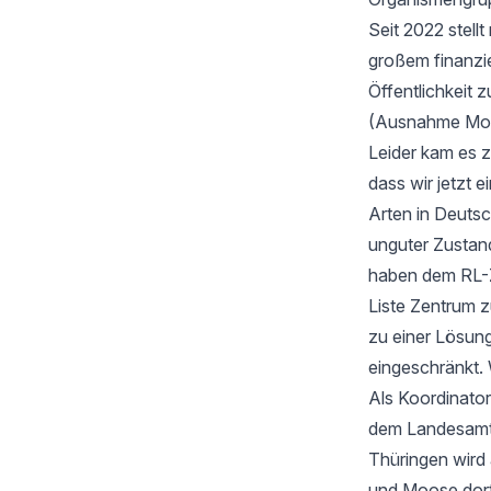
Seit 2022 stell
großem finanzi
Öffentlichkeit z
(Ausnahme Moos
Leider kam es 
dass wir jetzt
Arten in Deutsc
unguter Zustan
haben dem RL-Z
Liste Zentrum z
zu einer Lösung
eingeschränkt. 
Als Koordinator
dem Landesamt f
Thüringen wird
und Moose dort 