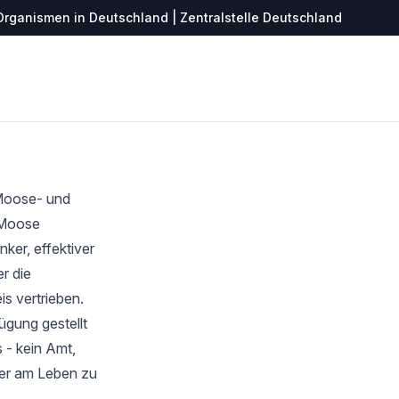
Organismen in Deutschland | Zentralstelle Deutschland
 Moose- und
r Moose
ker, effektiver
r die
s vertrieben.
ügung gestellt
 - kein Amt,
ter am Leben zu