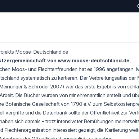
rojekts Moose-Deutschland.de
Nutzergemeinschaft von www.moose-deutschland.de,
schen Moos- und Flechtenfreunden hat es 1996 angefangen,
tschland systematisch zu kartieren. Der Verbreitungsatlas de
Meinunger & Schröder 2007) war das erste Ergebnis von schlan
Arbeit. Die Bücher wurden von mir ehrenamtlich erstellt und übe
e Botanische Gesellschaft von 1790 e.V. zum Selbstkostenprei
l vergriffe und die Datenbank sollte der Öffentlichkeit zur Verf
haben sich damals - trotz intensivster Bemühungen meinerseits
 Flechtenorganisation interessiert gezeigt, die Kartierung wei
Datenbank der Öffentlichkeit zugänglich zu machen.