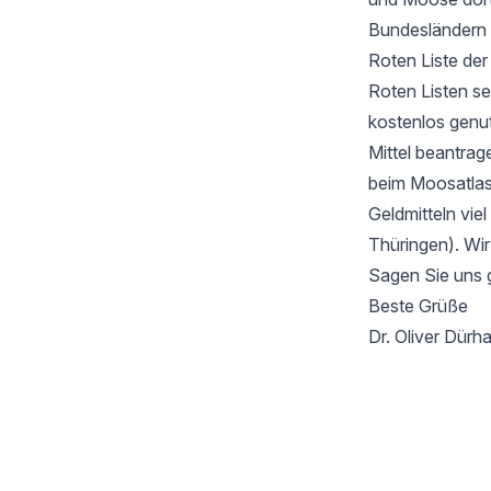
Bundesländern 
Roten Liste de
Roten Listen se
kostenlos genu
Mittel beantrag
beim Moosatlas 
Geldmitteln vie
Thüringen). Wir
Sagen Sie uns 
Beste Grüße
Dr. Oliver Dür
Footer