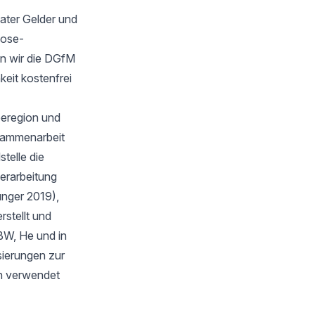
ater Gelder und
oose-
n wir die DGfM
keit kostenfrei
eeregion und
sammenarbeit
telle die
verarbeitung
unger 2019),
stellt und
BW, He und in
isierungen zur
en verwendet