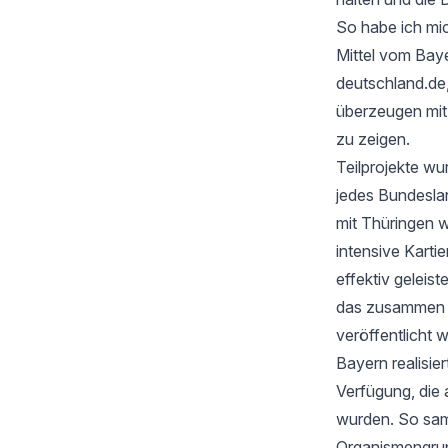
So habe ich mic
Mittel vom Baye
deutschland.de
überzeugen mi
zu zeigen.
Teilprojekte wu
jedes Bundesla
mit Thüringen w
intensive Karti
effektiv geleis
das zusammen mi
veröffentlicht 
Bayern realisie
Verfügung, die 
wurden. So samm
Organismengru