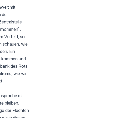
welt mit
 der
Zentralstelle
bernommen).
m Vorfeld, so
en schauen, wie
rden. Ein
zu kommen und
nbank des Rots
trums, wie wir
zt
Absprache mit
e bleiben.
ge der Flechten
wir in diesen