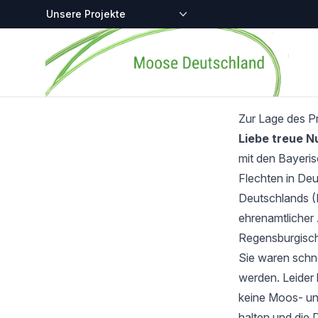
Zentralstellen-Projekte
Startseite
Zur Lage des P
Liebe treue 
mit den Bayeri
Flechten in Deu
Deutschlands (
ehrenamtlicher 
Regensburgisch
Sie waren schnel
werden. Leider 
keine Moos- und
halten und die 