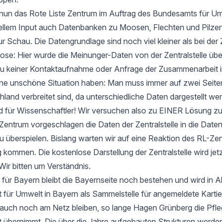
t nun das Rote Liste Zentrum im Auftrag des Bundesamts für Um
ellem Input auch Datenbanken zu Moosen, Flechten und Pilzen
ur Schau. Die Datengrundlage sind noch viel kleiner als bei der 
e: Hier wurde die Meinunger-Daten von der Zentralstelle ü
zu keiner Kontaktaufnahme oder Anfrage der Zusammenarbeit i
 eine unschöne Situation haben: Man muss immer auf zwei Seit
hland verbreitet sind, da unterschiedliche Daten dargestellt we
d für Wissenschaftler! Wir versuchen also zu EINER Lösung 
entrum vorgeschlagen die Daten der Zentralstelle in die Date
u überspielen. Bislang warten wir auf eine Reaktion des RL-Zen
 kommen. Die kostenlose Darstellung der Zentralstelle wird jet
Wir bitten um Verständnis.
 für Bayern bleibt die Bayernseite noch bestehen und wird in 
ür Umwelt in Bayern als Sammelstelle für angemeldete Kartier
 auch noch am Netz bleiben, so lange Hagen Grünberg die Pfle
übernimmt. Die über die Jahre aufgebauten Strukturen werden 