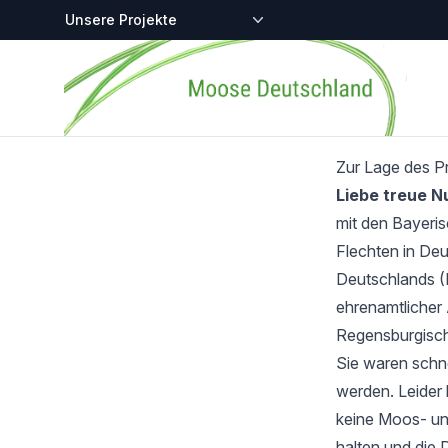
Zentralstellen-Projekte
Startseite
Zur Lage des P
Liebe treue 
mit den Bayeri
Flechten in Deu
Deutschlands (
ehrenamtlicher 
Regensburgisch
Sie waren schnel
werden. Leider 
keine Moos- und
halten und die 