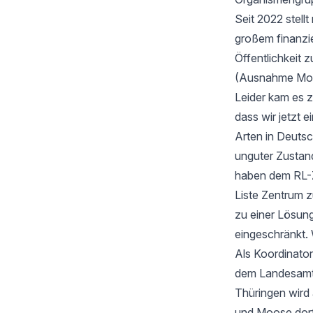
Seit 2022 stell
großem finanzi
Öffentlichkeit z
(Ausnahme Moos
Leider kam es 
dass wir jetzt
Arten in Deutsc
unguter Zustan
haben dem RL-Z
Liste Zentrum z
zu einer Lösung
eingeschränkt. 
Als Koordinator
dem Landesamt f
Thüringen wird
und Moose dort 