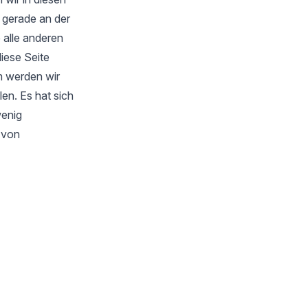
 gerade an der
 alle anderen
iese Seite
m werden wir
en. Es hat sich
wenig
s von