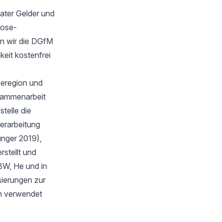
ater Gelder und
oose-
n wir die DGfM
keit kostenfrei
eeregion und
sammenarbeit
telle die
verarbeitung
unger 2019),
stellt und
BW, He und in
isierungen zur
en verwendet