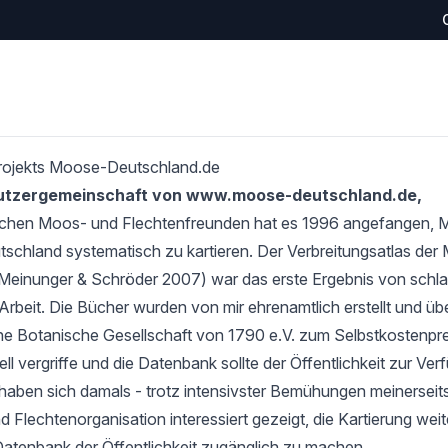
rojekts Moose-Deutschland.de
Nutzergemeinschaft von www.moose-deutschland.de,
schen Moos- und Flechtenfreunden hat es 1996 angefangen,
tschland systematisch zu kartieren. Der Verbreitungsatlas de
Meinunger & Schröder 2007) war das erste Ergebnis von schlan
Arbeit. Die Bücher wurden von mir ehrenamtlich erstellt und übe
e Botanische Gesellschaft von 1790 e.V. zum Selbstkostenprei
l vergriffe und die Datenbank sollte der Öffentlichkeit zur Verf
haben sich damals - trotz intensivster Bemühungen meinerseits
 Flechtenorganisation interessiert gezeigt, die Kartierung wei
Datenbank der Öffentlichkeit zugänglich zu machen.