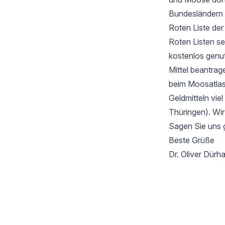
Bundesländern 
Roten Liste de
Roten Listen se
kostenlos genu
Mittel beantrag
beim Moosatlas 
Geldmitteln vie
Thüringen). Wir
Sagen Sie uns 
Beste Grüße
Dr. Oliver Dür
Footer