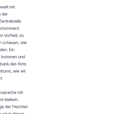
welt mit
 der
Zentralstelle
bernommen).
m Vorfeld, so
en schauen, wie
rden. Ein
zu kommen und
nbank des Rots
trums, wie wir
zt
Absprache mit
e bleiben.
ge der Flechten
wir in diesen