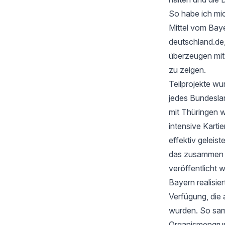
So habe ich mic
Mittel vom Baye
deutschland.de
überzeugen mi
zu zeigen.
Teilprojekte wu
jedes Bundesla
mit Thüringen w
intensive Karti
effektiv geleis
das zusammen mi
veröffentlicht 
Bayern realisie
Verfügung, die 
wurden. So samm
Organismengru