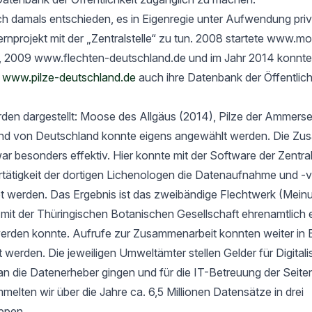
h damals entschieden, es in Eigenregie unter Aufwendung priv
rnprojekt mit der „Zentralstelle“ zu tun. 2008 startete www.m
, 2009 www.flechten-deutschland.de und im Jahr 2014 konnte
t
www.pilze-deutschland.de
auch ihre Datenbank der Öffentlich
rden dargestellt: Moose des Allgäus (2014), Pilze der Ammers
nd von Deutschland konnte eigens angewählt werden. Die Zu
ar besonders effektiv. Hier konnte mit der Software der Zentrals
ertätigkeit der dortigen Lichenologen die Datenaufnahme und -
tet werden. Das Ergebnis ist das zweibändige Flechtwerk (Mein
t der Thüringischen Botanischen Gesellschaft ehrenamtlich er
werden konnte. Aufrufe zur Zusammenarbeit konnten weiter in 
rt werden. Die jeweiligen Umweltämter stellen Gelder für Digital
an die Datenerheber gingen und für die IT-Betreuung der Seit
elten wir über die Jahre ca. 6,5 Millionen Datensätze in drei
ppen.