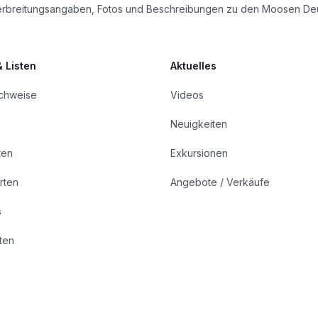
le Verbreitungsangaben, Fotos und Beschreibungen zu den Moosen De
& Listen
Aktuelles
achweise
Videos
Neuigkeiten
ten
Exkursionen
rten
Angebote / Verkäufe
s
rten