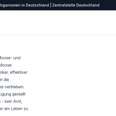
Organismen in Deutschland | Zentralstelle Deutschland
 Moose- und
r Moose
ker, effektiver
r die
s vertrieben.
ügung gestellt
 - kein Amt,
ter am Leben zu