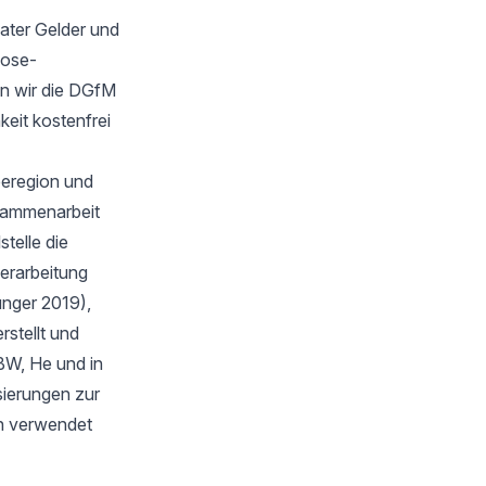
ater Gelder und
oose-
n wir die DGfM
keit kostenfrei
eeregion und
sammenarbeit
telle die
verarbeitung
unger 2019),
stellt und
BW, He und in
isierungen zur
en verwendet