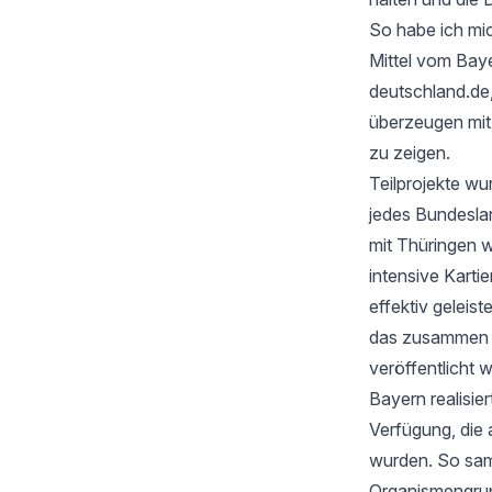
So habe ich mic
Mittel vom Baye
deutschland.de
überzeugen mi
zu zeigen.
Teilprojekte wu
jedes Bundesla
mit Thüringen w
intensive Karti
effektiv geleis
das zusammen mi
veröffentlicht 
Bayern realisie
Verfügung, die 
wurden. So samm
Organismengru