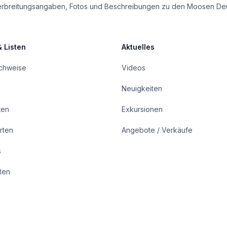
le Verbreitungsangaben, Fotos und Beschreibungen zu den Moosen De
& Listen
Aktuelles
achweise
Videos
Neuigkeiten
ten
Exkursionen
rten
Angebote / Verkäufe
s
rten