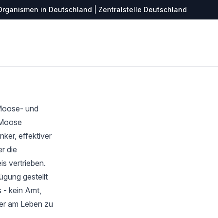
Organismen in Deutschland | Zentralstelle Deutschland
 Moose- und
r Moose
ker, effektiver
r die
s vertrieben.
ügung gestellt
 - kein Amt,
ter am Leben zu