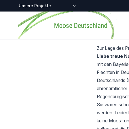
Zentralstellen-Projekte
Startseite
Zur Lage des P
Liebe treue 
mit den Bayeri
Flechten in Deu
Deutschlands (
ehrenamtlicher 
Regensburgisch
Sie waren schnel
werden. Leider 
keine Moos- und
halten und die 