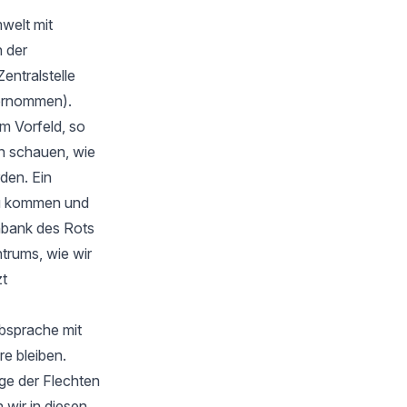
welt mit
 der
Zentralstelle
bernommen).
m Vorfeld, so
en schauen, wie
rden. Ein
zu kommen und
nbank des Rots
trums, wie wir
zt
Absprache mit
e bleiben.
ge der Flechten
wir in diesen