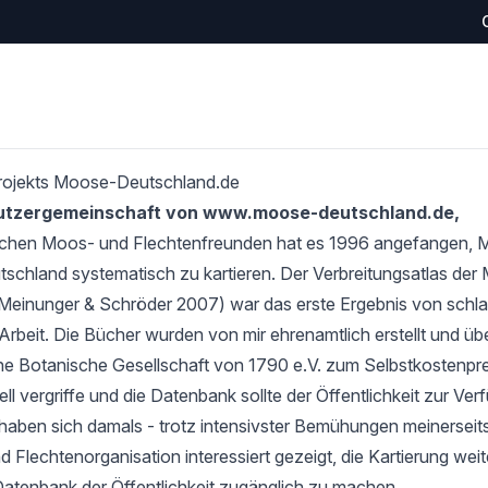
rojekts Moose-Deutschland.de
Nutzergemeinschaft von www.moose-deutschland.de,
schen Moos- und Flechtenfreunden hat es 1996 angefangen,
tschland systematisch zu kartieren. Der Verbreitungsatlas de
Meinunger & Schröder 2007) war das erste Ergebnis von schlan
Arbeit. Die Bücher wurden von mir ehrenamtlich erstellt und übe
e Botanische Gesellschaft von 1790 e.V. zum Selbstkostenprei
l vergriffe und die Datenbank sollte der Öffentlichkeit zur Verf
haben sich damals - trotz intensivster Bemühungen meinerseits
 Flechtenorganisation interessiert gezeigt, die Kartierung wei
Datenbank der Öffentlichkeit zugänglich zu machen.