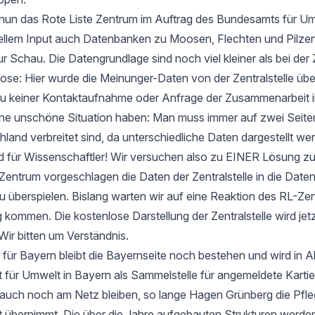
t nun das Rote Liste Zentrum im Auftrag des Bundesamts für Um
ellem Input auch Datenbanken zu Moosen, Flechten und Pilzen
ur Schau. Die Datengrundlage sind noch viel kleiner als bei der 
e: Hier wurde die Meinunger-Daten von der Zentralstelle ü
zu keiner Kontaktaufnahme oder Anfrage der Zusammenarbeit i
 eine unschöne Situation haben: Man muss immer auf zwei Seit
hland verbreitet sind, da unterschiedliche Daten dargestellt we
d für Wissenschaftler! Wir versuchen also zu EINER Lösung 
entrum vorgeschlagen die Daten der Zentralstelle in die Date
u überspielen. Bislang warten wir auf eine Reaktion des RL-Zen
 kommen. Die kostenlose Darstellung der Zentralstelle wird jet
Wir bitten um Verständnis.
 für Bayern bleibt die Bayernseite noch bestehen und wird in 
ür Umwelt in Bayern als Sammelstelle für angemeldete Kartier
 auch noch am Netz bleiben, so lange Hagen Grünberg die Pfle
übernimmt. Die über die Jahre aufgebauten Strukturen werden 