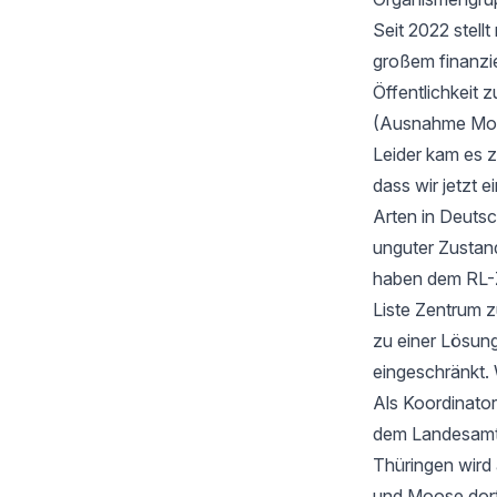
Seit 2022 stell
großem finanzi
Öffentlichkeit z
(Ausnahme Moos
Leider kam es 
dass wir jetzt
Arten in Deutsc
unguter Zustan
haben dem RL-Z
Liste Zentrum z
zu einer Lösung
eingeschränkt. 
Als Koordinator
dem Landesamt f
Thüringen wird
und Moose dort 