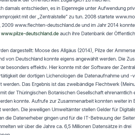
h damals entschieden, es in Eigenregie unter Aufwendung priv
rnprojekt mit der „Zentralstelle“ zu tun. 2008 startete www.m
, 2009 www.flechten-deutschland.de und im Jahr 2014 konnte
t
www.pilze-deutschland.de
auch ihre Datenbank der Öffentlich
rden dargestellt: Moose des Allgäus (2014), Pilze der Ammers
nd von Deutschland konnte eigens angewählt werden. Die Zu
ar besonders effektiv. Hier konnte mit der Software der Zentrals
ertätigkeit der dortigen Lichenologen die Datenaufnahme und -
tet werden. Das Ergebnis ist das zweibändige Flechtwerk (Mein
t der Thüringischen Botanischen Gesellschaft ehrenamtlich er
werden konnte. Aufrufe zur Zusammenarbeit konnten weiter in 
rt werden. Die jeweiligen Umweltämter stellen Gelder für Digital
an die Datenerheber gingen und für die IT-Betreuung der Seit
elten wir über die Jahre ca. 6,5 Millionen Datensätze in drei
ppen.