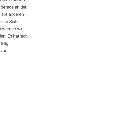
 gerade an der
 alle anderen
iese Seite
m werden wir
en. Es hat sich
wenig
s von