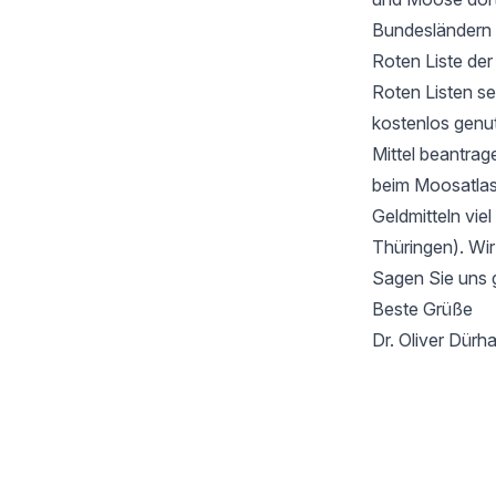
Bundesländern 
Roten Liste de
Roten Listen se
kostenlos genu
Mittel beantrag
beim Moosatlas 
Geldmitteln vie
Thüringen). Wir
Sagen Sie uns 
Beste Grüße
Dr. Oliver Dür
Footer