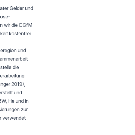
ater Gelder und
oose-
n wir die DGfM
keit kostenfrei
eeregion und
sammenarbeit
telle die
verarbeitung
unger 2019),
stellt und
BW, He und in
isierungen zur
en verwendet