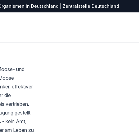
Organismen in Deutschland | Zentralstelle Deutschland
 Moose- und
r Moose
ker, effektiver
r die
s vertrieben.
ügung gestellt
 - kein Amt,
ter am Leben zu