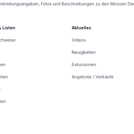
le Verbreitungsangaben, Fotos und Beschreibungen zu den Moosen De
& Listen
Aktuelles
achweise
Videos
Neuigkeiten
ten
Exkursionen
rten
Angebote / Verkäufe
s
rten