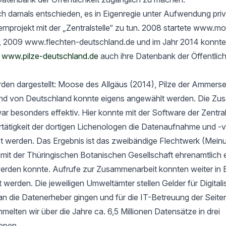
h damals entschieden, es in Eigenregie unter Aufwendung priv
rnprojekt mit der „Zentralstelle“ zu tun. 2008 startete www.m
, 2009 www.flechten-deutschland.de und im Jahr 2014 konnte
t
www.pilze-deutschland.de
auch ihre Datenbank der Öffentlich
rden dargestellt: Moose des Allgäus (2014), Pilze der Ammers
nd von Deutschland konnte eigens angewählt werden. Die Zu
ar besonders effektiv. Hier konnte mit der Software der Zentrals
ertätigkeit der dortigen Lichenologen die Datenaufnahme und -
tet werden. Das Ergebnis ist das zweibändige Flechtwerk (Mein
t der Thüringischen Botanischen Gesellschaft ehrenamtlich er
werden konnte. Aufrufe zur Zusammenarbeit konnten weiter in 
rt werden. Die jeweiligen Umweltämter stellen Gelder für Digital
an die Datenerheber gingen und für die IT-Betreuung der Seit
elten wir über die Jahre ca. 6,5 Millionen Datensätze in drei
ppen.