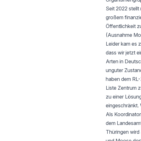
Seit 2022 stell
großem finanzi
Öffentlichkeit z
(Ausnahme Moos
Leider kam es 
dass wir jetzt
Arten in Deutsc
unguter Zustan
haben dem RL-Z
Liste Zentrum z
zu einer Lösung
eingeschränkt. 
Als Koordinator
dem Landesamt f
Thüringen wird
und Moose dort 