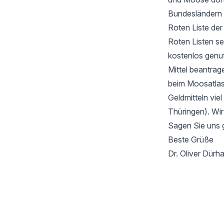
Bundesländern 
Roten Liste de
Roten Listen se
kostenlos genu
Mittel beantrag
beim Moosatlas 
Geldmitteln vie
Thüringen). Wir
Sagen Sie uns 
Beste Grüße
Dr. Oliver Dür
Footer