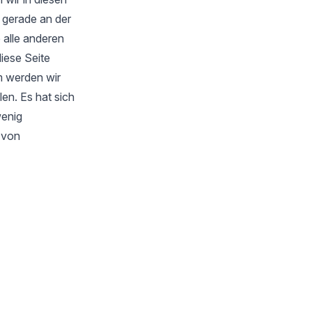
 gerade an der
 alle anderen
iese Seite
m werden wir
en. Es hat sich
wenig
s von