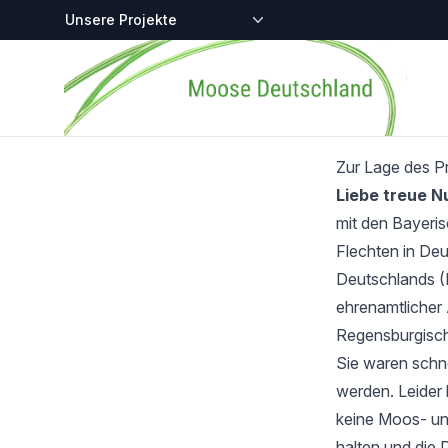
Zentralstellen-Projekte
Startseite
Zur Lage des P
Liebe treue 
mit den Bayeri
Flechten in Deu
Deutschlands (
ehrenamtlicher 
Regensburgisch
Sie waren schnel
werden. Leider 
keine Moos- und
halten und die 