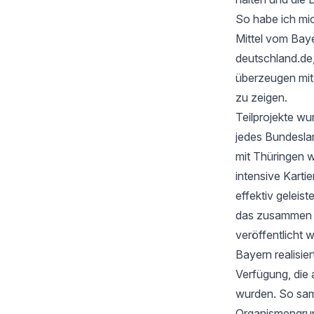
So habe ich mic
Mittel vom Baye
deutschland.de
überzeugen mi
zu zeigen.
Teilprojekte wu
jedes Bundesla
mit Thüringen w
intensive Karti
effektiv geleis
das zusammen mi
veröffentlicht 
Bayern realisie
Verfügung, die 
wurden. So samm
Organismengru