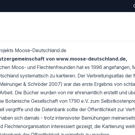
rojekts Moose-Deutschland.de
Nutzergemeinschaft von www.moose-deutschland.de,
schen Moos- und Flechtenfreunden hat es 1996 angefangen,
tschland systematisch zu kartieren. Der Verbreitungsatlas de
Meinunger & Schröder 2007) war das erste Ergebnis von schlan
Arbeit. Die Bücher wurden von mir ehrenamtlich erstellt und übe
e Botanische Gesellschaft von 1790 e.V. zum Selbstkostenprei
l vergriffe und die Datenbank sollte der Öffentlichkeit zur Verf
haben sich damals - trotz intensivster Bemühungen meinerseits
 Flechtenorganisation interessiert gezeigt, die Kartierung wei
Datenbank der Öffentlichkeit zugänglich zu machen.