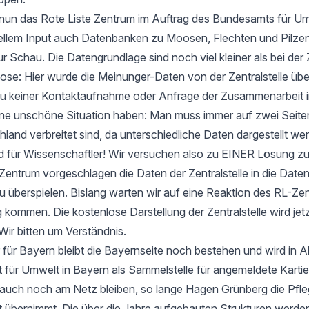
t nun das Rote Liste Zentrum im Auftrag des Bundesamts für Um
ellem Input auch Datenbanken zu Moosen, Flechten und Pilzen
ur Schau. Die Datengrundlage sind noch viel kleiner als bei der 
e: Hier wurde die Meinunger-Daten von der Zentralstelle ü
zu keiner Kontaktaufnahme oder Anfrage der Zusammenarbeit i
 eine unschöne Situation haben: Man muss immer auf zwei Seit
hland verbreitet sind, da unterschiedliche Daten dargestellt we
d für Wissenschaftler! Wir versuchen also zu EINER Lösung 
entrum vorgeschlagen die Daten der Zentralstelle in die Date
u überspielen. Bislang warten wir auf eine Reaktion des RL-Zen
 kommen. Die kostenlose Darstellung der Zentralstelle wird jet
Wir bitten um Verständnis.
 für Bayern bleibt die Bayernseite noch bestehen und wird in 
ür Umwelt in Bayern als Sammelstelle für angemeldete Kartier
 auch noch am Netz bleiben, so lange Hagen Grünberg die Pfle
übernimmt. Die über die Jahre aufgebauten Strukturen werden 