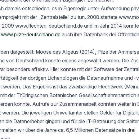
h damals entschieden, es in Eigenregie unter Aufwendung priv
rnprojekt mit der „Zentralstelle“ zu tun. 2008 startete www.m
, 2009 www.flechten-deutschland.de und im Jahr 2014 konnte
t
www.pilze-deutschland.de
auch ihre Datenbank der Öffentlich
rden dargestellt: Moose des Allgäus (2014), Pilze der Ammers
nd von Deutschland konnte eigens angewählt werden. Die Zu
ar besonders effektiv. Hier konnte mit der Software der Zentrals
ertätigkeit der dortigen Lichenologen die Datenaufnahme und -
tet werden. Das Ergebnis ist das zweibändige Flechtwerk (Mein
t der Thüringischen Botanischen Gesellschaft ehrenamtlich er
werden konnte. Aufrufe zur Zusammenarbeit konnten weiter in 
rt werden. Die jeweiligen Umweltämter stellen Gelder für Digital
an die Datenerheber gingen und für die IT-Betreuung der Seit
elten wir über die Jahre ca. 6,5 Millionen Datensätze in drei
ppen.