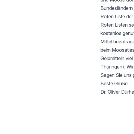
Bundesländern 
Roten Liste de
Roten Listen se
kostenlos genu
Mittel beantrag
beim Moosatlas 
Geldmitteln vie
Thüringen). Wir
Sagen Sie uns 
Beste Grüße
Dr. Oliver Dür
Footer