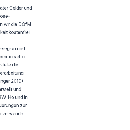
ater Gelder und
oose-
n wir die DGfM
keit kostenfrei
eeregion und
sammenarbeit
telle die
verarbeitung
unger 2019),
stellt und
BW, He und in
isierungen zur
en verwendet