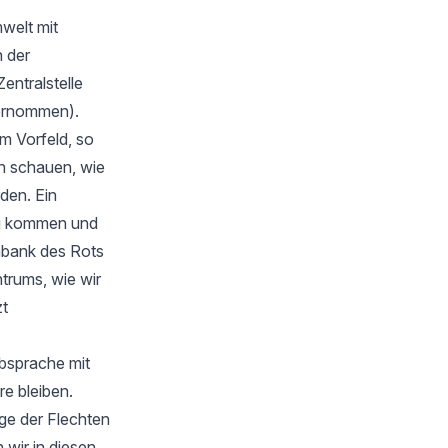
welt mit
 der
Zentralstelle
bernommen).
m Vorfeld, so
en schauen, wie
rden. Ein
zu kommen und
nbank des Rots
trums, wie wir
zt
Absprache mit
e bleiben.
ge der Flechten
wir in diesen