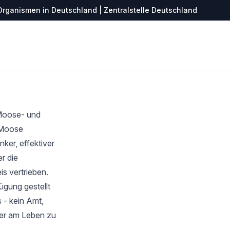
Organismen in Deutschland | Zentralstelle Deutschland
 Moose- und
r Moose
ker, effektiver
r die
s vertrieben.
ügung gestellt
 - kein Amt,
ter am Leben zu