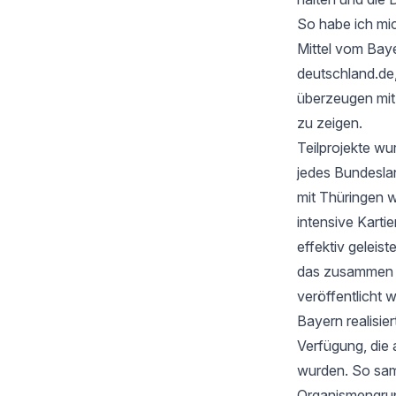
So habe ich mic
Mittel vom Baye
deutschland.de
überzeugen mi
zu zeigen.
Teilprojekte wu
jedes Bundesla
mit Thüringen w
intensive Karti
effektiv geleis
das zusammen mi
veröffentlicht 
Bayern realisie
Verfügung, die 
wurden. So samm
Organismengru