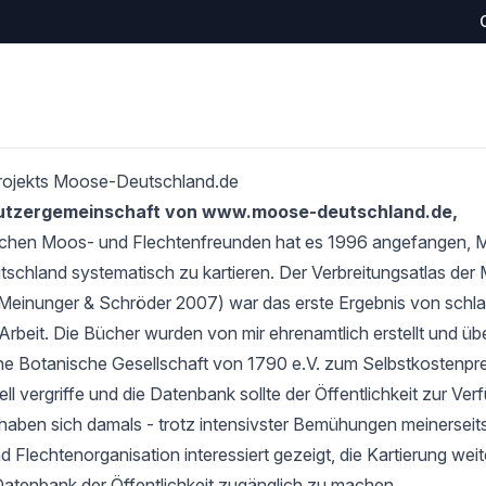
rojekts Moose-Deutschland.de
Nutzergemeinschaft von www.moose-deutschland.de,
schen Moos- und Flechtenfreunden hat es 1996 angefangen,
tschland systematisch zu kartieren. Der Verbreitungsatlas de
Meinunger & Schröder 2007) war das erste Ergebnis von schlan
Arbeit. Die Bücher wurden von mir ehrenamtlich erstellt und übe
e Botanische Gesellschaft von 1790 e.V. zum Selbstkostenprei
l vergriffe und die Datenbank sollte der Öffentlichkeit zur Verf
haben sich damals - trotz intensivster Bemühungen meinerseits
 Flechtenorganisation interessiert gezeigt, die Kartierung wei
Datenbank der Öffentlichkeit zugänglich zu machen.