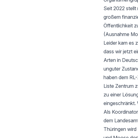
Seit 2022 stell
großem finanzi
Öffentlichkeit z
(Ausnahme Moos
Leider kam es 
dass wir jetzt
Arten in Deutsc
unguter Zustan
haben dem RL-Z
Liste Zentrum z
zu einer Lösung
eingeschränkt. 
Als Koordinator
dem Landesamt f
Thüringen wird
und Moose dort 