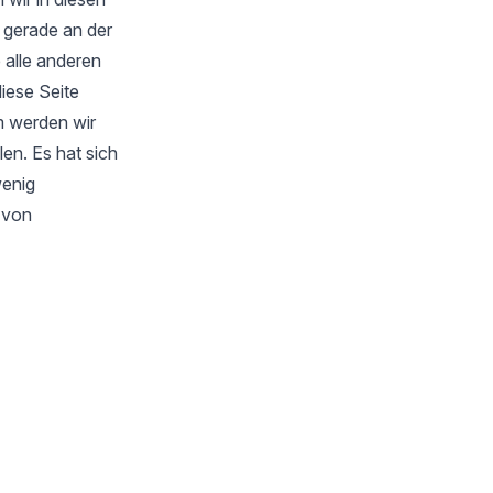
 gerade an der
 alle anderen
iese Seite
m werden wir
en. Es hat sich
wenig
s von