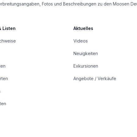
le Verbreitungsangaben, Fotos und Beschreibungen zu den Moosen De
& Listen
Aktuelles
achweise
Videos
Neuigkeiten
ten
Exkursionen
rten
Angebote / Verkäufe
s
rten