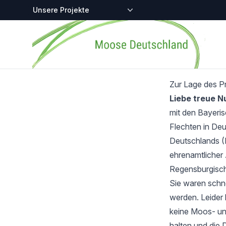
Zentralstellen-Projekte
Startseite
Zur Lage des P
Liebe treue 
mit den Bayeri
Flechten in Deu
Deutschlands (
ehrenamtlicher 
Regensburgisch
Sie waren schnel
werden. Leider 
keine Moos- und
halten und die 