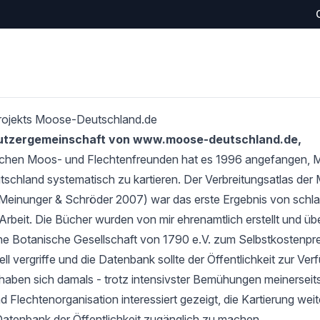
rojekts Moose-Deutschland.de
Nutzergemeinschaft von www.moose-deutschland.de,
schen Moos- und Flechtenfreunden hat es 1996 angefangen,
tschland systematisch zu kartieren. Der Verbreitungsatlas de
Meinunger & Schröder 2007) war das erste Ergebnis von schlan
Arbeit. Die Bücher wurden von mir ehrenamtlich erstellt und übe
e Botanische Gesellschaft von 1790 e.V. zum Selbstkostenprei
l vergriffe und die Datenbank sollte der Öffentlichkeit zur Verf
haben sich damals - trotz intensivster Bemühungen meinerseits
 Flechtenorganisation interessiert gezeigt, die Kartierung wei
Datenbank der Öffentlichkeit zugänglich zu machen.