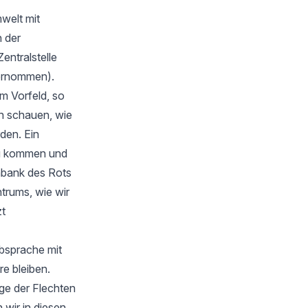
welt mit
 der
Zentralstelle
bernommen).
m Vorfeld, so
en schauen, wie
rden. Ein
zu kommen und
nbank des Rots
trums, wie wir
zt
Absprache mit
e bleiben.
ge der Flechten
wir in diesen