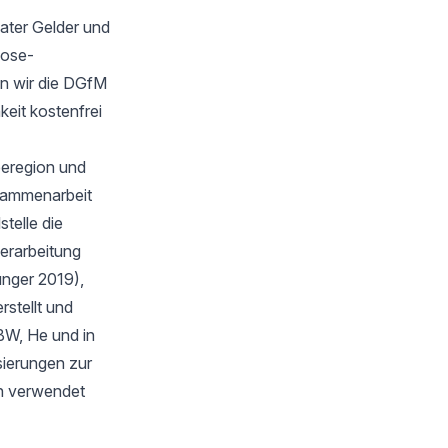
ater Gelder und
oose-
n wir die DGfM
keit kostenfrei
eeregion und
sammenarbeit
telle die
verarbeitung
unger 2019),
stellt und
BW, He und in
isierungen zur
en verwendet