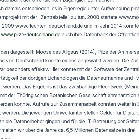
h damals entschieden, es in Eigenregie unter Aufwendung priv
rnprojekt mit der „Zentralstelle“ zu tun. 2008 startete www.m
, 2009 www.flechten-deutschland.de und im Jahr 2014 konnte
t
www.pilze-deutschland.de
auch ihre Datenbank der Öffentlich
rden dargestellt: Moose des Allgäus (2014), Pilze der Ammers
nd von Deutschland konnte eigens angewählt werden. Die Zu
ar besonders effektiv. Hier konnte mit der Software der Zentrals
ertätigkeit der dortigen Lichenologen die Datenaufnahme und -
tet werden. Das Ergebnis ist das zweibändige Flechtwerk (Mein
t der Thüringischen Botanischen Gesellschaft ehrenamtlich er
werden konnte. Aufrufe zur Zusammenarbeit konnten weiter in 
rt werden. Die jeweiligen Umweltämter stellen Gelder für Digital
an die Datenerheber gingen und für die IT-Betreuung der Seit
elten wir über die Jahre ca. 6,5 Millionen Datensätze in drei
ppen.