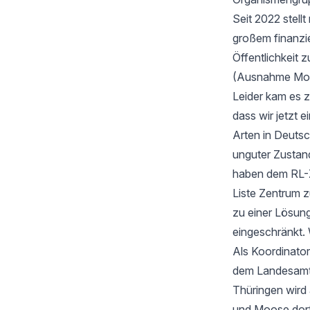
Seit 2022 stell
großem finanzi
Öffentlichkeit z
(Ausnahme Moos
Leider kam es 
dass wir jetzt
Arten in Deutsc
unguter Zustan
haben dem RL-Z
Liste Zentrum z
zu einer Lösung
eingeschränkt. 
Als Koordinator
dem Landesamt f
Thüringen wird
und Moose dort 