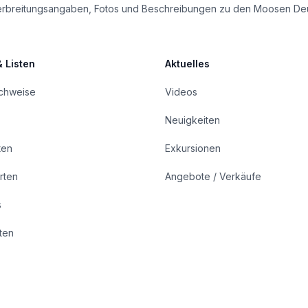
le Verbreitungsangaben, Fotos und Beschreibungen zu den Moosen De
& Listen
Aktuelles
achweise
Videos
Neuigkeiten
ten
Exkursionen
rten
Angebote / Verkäufe
s
rten