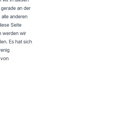
 gerade an der
 alle anderen
iese Seite
m werden wir
en. Es hat sich
wenig
s von