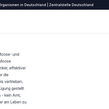
Organismen in Deutschland | Zentralstelle Deutschland
 Moose- und
r Moose
ker, effektiver
r die
s vertrieben.
ügung gestellt
 - kein Amt,
ter am Leben zu