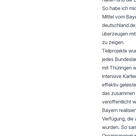
So habe ich mic
Mittel vom Baye
deutschland.de
überzeugen mi
zu zeigen.
Teilprojekte wu
jedes Bundesla
mit Thüringen w
intensive Karti
effektiv geleis
das zusammen mi
veröffentlicht 
Bayern realisie
Verfügung, die 
wurden. So samm
Organismengru