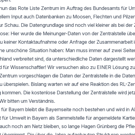
t nun das Rote Liste Zentrum im Auftrag des Bundesamts für Um
ellem Input auch Datenbanken zu Moosen, Flechten und Pilzen
ur Schau. Die Datengrundlage sind noch viel kleiner als bei der 
e: Hier wurde die Meinunger-Daten von der Zentralstelle ü
zu keiner Kontaktaufnahme oder Anfrage der Zusammenarbeit i
 eine unschöne Situation haben: Man muss immer auf zwei Seit
hland verbreitet sind, da unterschiedliche Daten dargestellt we
d für Wissenschaftler! Wir versuchen also zu EINER Lösung 
entrum vorgeschlagen die Daten der Zentralstelle in die Date
u überspielen. Bislang warten wir auf eine Reaktion des RL-Zen
 kommen. Die kostenlose Darstellung der Zentralstelle wird jet
Wir bitten um Verständnis.
 für Bayern bleibt die Bayernseite noch bestehen und wird in 
ür Umwelt in Bayern als Sammelstelle für angemeldete Kartier
 auch noch am Netz bleiben, so lange Hagen Grünberg die Pfle
übernimmt. Die über die Jahre aufgebauten Strukturen werden 