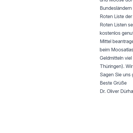
Bundesländern 
Roten Liste de
Roten Listen se
kostenlos genu
Mittel beantrag
beim Moosatlas 
Geldmitteln vie
Thüringen). Wir
Sagen Sie uns 
Beste Grüße
Dr. Oliver Dür
Footer