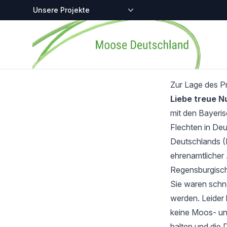
Zentralstellen-Projekte
Startseite
Zur Lage des P
Liebe treue 
mit den Bayeri
Flechten in Deu
Deutschlands (
ehrenamtlicher 
Regensburgisch
Sie waren schnel
werden. Leider 
keine Moos- und
halten und die 