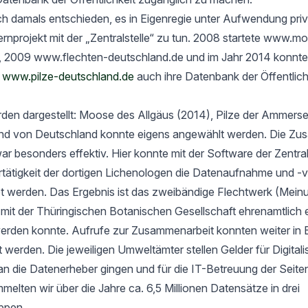
h damals entschieden, es in Eigenregie unter Aufwendung priv
rnprojekt mit der „Zentralstelle“ zu tun. 2008 startete www.m
, 2009 www.flechten-deutschland.de und im Jahr 2014 konnte
t
www.pilze-deutschland.de
auch ihre Datenbank der Öffentlich
rden dargestellt: Moose des Allgäus (2014), Pilze der Ammers
nd von Deutschland konnte eigens angewählt werden. Die Zu
ar besonders effektiv. Hier konnte mit der Software der Zentrals
ertätigkeit der dortigen Lichenologen die Datenaufnahme und -
tet werden. Das Ergebnis ist das zweibändige Flechtwerk (Mein
t der Thüringischen Botanischen Gesellschaft ehrenamtlich er
werden konnte. Aufrufe zur Zusammenarbeit konnten weiter in 
rt werden. Die jeweiligen Umweltämter stellen Gelder für Digital
an die Datenerheber gingen und für die IT-Betreuung der Seit
elten wir über die Jahre ca. 6,5 Millionen Datensätze in drei
ppen.