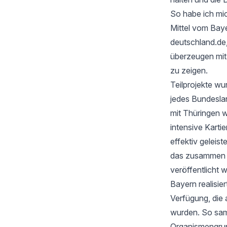
So habe ich mic
Mittel vom Baye
deutschland.de
überzeugen mi
zu zeigen.
Teilprojekte wu
jedes Bundesla
mit Thüringen w
intensive Karti
effektiv geleis
das zusammen mi
veröffentlicht 
Bayern realisie
Verfügung, die 
wurden. So samm
Organismengru