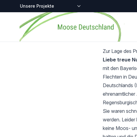
Zentralstellen-Projekte
Startseite
Zur Lage des P
Liebe treue 
mit den Bayeri
Flechten in Deu
Deutschlands (
ehrenamtlicher 
Regensburgisch
Sie waren schnel
werden. Leider 
keine Moos- und
halten und die 