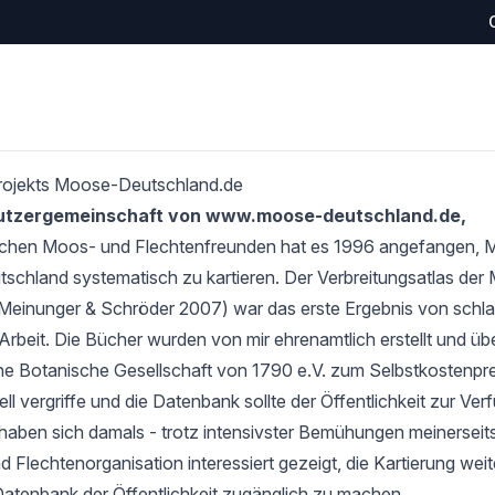
rojekts Moose-Deutschland.de
Nutzergemeinschaft von www.moose-deutschland.de,
schen Moos- und Flechtenfreunden hat es 1996 angefangen,
tschland systematisch zu kartieren. Der Verbreitungsatlas de
Meinunger & Schröder 2007) war das erste Ergebnis von schlan
Arbeit. Die Bücher wurden von mir ehrenamtlich erstellt und übe
e Botanische Gesellschaft von 1790 e.V. zum Selbstkostenprei
l vergriffe und die Datenbank sollte der Öffentlichkeit zur Verf
haben sich damals - trotz intensivster Bemühungen meinerseits
 Flechtenorganisation interessiert gezeigt, die Kartierung wei
Datenbank der Öffentlichkeit zugänglich zu machen.