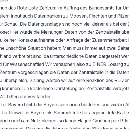
t nun das Rote Liste Zentrum im Auftrag des Bundesamts für Um
ellem Input auch Datenbanken zu Moosen, Flechten und Pilzen
ur Schau. Die Datengrundlage sind noch viel kleiner als bei der 
e: Hier wurde die Meinunger-Daten von der Zentralstelle ü
zu keiner Kontaktaufnahme oder Anfrage der Zusammenarbeit i
 eine unschöne Situation haben: Man muss immer auf zwei Seit
hland verbreitet sind, da unterschiedliche Daten dargestellt we
d für Wissenschaftler! Wir versuchen also zu EINER Lösung 
entrum vorgeschlagen die Daten der Zentralstelle in die Date
u überspielen. Bislang warten wir auf eine Reaktion des RL-Zen
 kommen. Die kostenlose Darstellung der Zentralstelle wird jet
Wir bitten um Verständnis.
 für Bayern bleibt die Bayernseite noch bestehen und wird in 
ür Umwelt in Bayern als Sammelstelle für angemeldete Kartier
 auch noch am Netz bleiben, so lange Hagen Grünberg die Pfle
übernimmt. Die über die Jahre aufgebauten Strukturen werden 