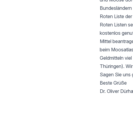
Bundesländern 
Roten Liste de
Roten Listen se
kostenlos genu
Mittel beantrag
beim Moosatlas 
Geldmitteln vie
Thüringen). Wir
Sagen Sie uns 
Beste Grüße
Dr. Oliver Dür
Footer