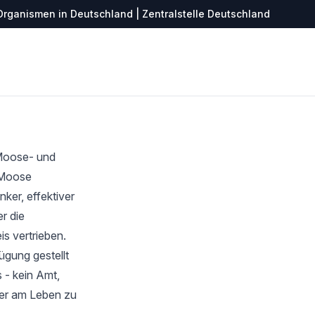
Organismen in Deutschland | Zentralstelle Deutschland
 Moose- und
r Moose
ker, effektiver
r die
s vertrieben.
ügung gestellt
 - kein Amt,
ter am Leben zu