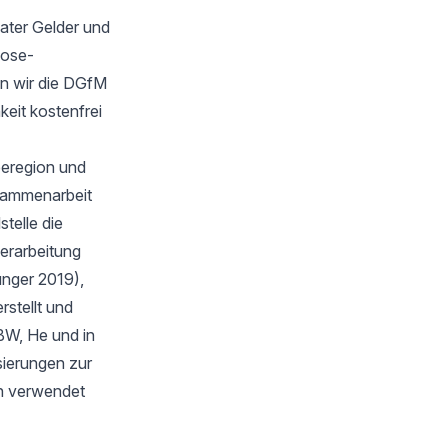
ater Gelder und
oose-
n wir die DGfM
keit kostenfrei
eeregion und
sammenarbeit
telle die
verarbeitung
unger 2019),
stellt und
BW, He und in
isierungen zur
en verwendet