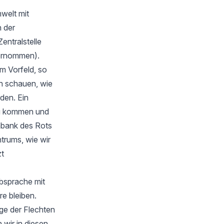
welt mit
 der
Zentralstelle
bernommen).
m Vorfeld, so
en schauen, wie
rden. Ein
zu kommen und
nbank des Rots
trums, wie wir
zt
Absprache mit
e bleiben.
ge der Flechten
wir in diesen