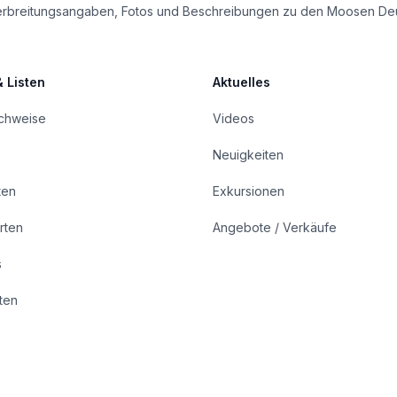
le Verbreitungsangaben, Fotos und Beschreibungen zu den Moosen De
& Listen
Aktuelles
achweise
Videos
Neuigkeiten
ten
Exkursionen
rten
Angebote / Verkäufe
s
rten