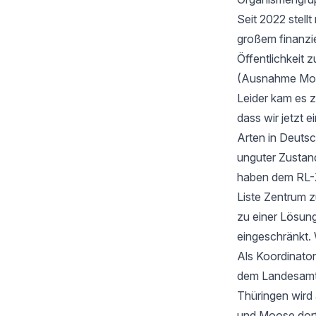
Seit 2022 stell
großem finanzi
Öffentlichkeit z
(Ausnahme Moos
Leider kam es 
dass wir jetzt
Arten in Deutsc
unguter Zustan
haben dem RL-Z
Liste Zentrum z
zu einer Lösung
eingeschränkt. 
Als Koordinator
dem Landesamt f
Thüringen wird
und Moose dort 