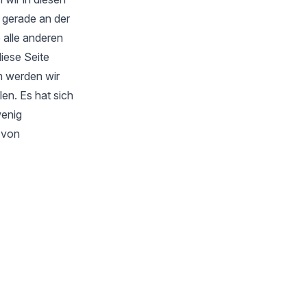
 gerade an der
 alle anderen
iese Seite
m werden wir
en. Es hat sich
wenig
s von