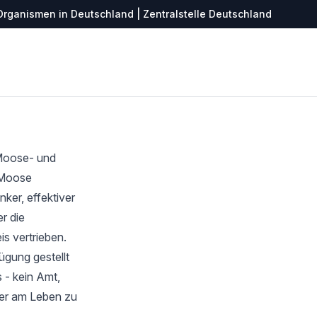
Organismen in Deutschland | Zentralstelle Deutschland
 Moose- und
r Moose
ker, effektiver
r die
s vertrieben.
ügung gestellt
 - kein Amt,
ter am Leben zu