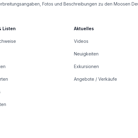
le Verbreitungsangaben, Fotos und Beschreibungen zu den Moosen De
& Listen
Aktuelles
achweise
Videos
Neuigkeiten
ten
Exkursionen
rten
Angebote / Verkäufe
s
rten