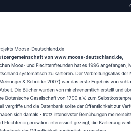
rojekts Moose-Deutschland.de
Nutzergemeinschaft von www.moose-deutschland.de,
schen Moos- und Flechtenfreunden hat es 1996 angefangen,
tschland systematisch zu kartieren. Der Verbreitungsatlas de
Meinunger & Schröder 2007) war das erste Ergebnis von schlan
Arbeit. Die Bücher wurden von mir ehrenamtlich erstellt und übe
e Botanische Gesellschaft von 1790 e.V. zum Selbstkostenprei
l vergriffe und die Datenbank sollte der Öffentlichkeit zur Verf
haben sich damals - trotz intensivster Bemühungen meinerseits
 Flechtenorganisation interessiert gezeigt, die Kartierung wei
Datenbank der Öffentlichkeit zugänglich zu machen.