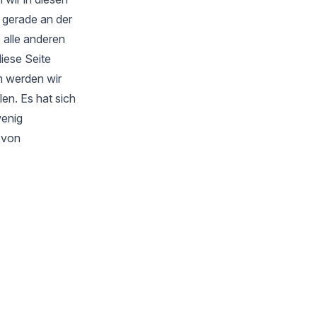
 gerade an der
 alle anderen
iese Seite
m werden wir
en. Es hat sich
wenig
s von