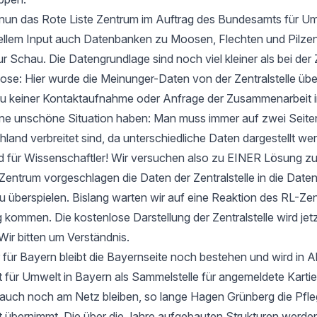
t nun das Rote Liste Zentrum im Auftrag des Bundesamts für Um
ellem Input auch Datenbanken zu Moosen, Flechten und Pilzen
ur Schau. Die Datengrundlage sind noch viel kleiner als bei der 
e: Hier wurde die Meinunger-Daten von der Zentralstelle ü
zu keiner Kontaktaufnahme oder Anfrage der Zusammenarbeit i
 eine unschöne Situation haben: Man muss immer auf zwei Seit
hland verbreitet sind, da unterschiedliche Daten dargestellt we
d für Wissenschaftler! Wir versuchen also zu EINER Lösung 
entrum vorgeschlagen die Daten der Zentralstelle in die Date
u überspielen. Bislang warten wir auf eine Reaktion des RL-Zen
 kommen. Die kostenlose Darstellung der Zentralstelle wird jet
Wir bitten um Verständnis.
 für Bayern bleibt die Bayernseite noch bestehen und wird in 
ür Umwelt in Bayern als Sammelstelle für angemeldete Kartier
 auch noch am Netz bleiben, so lange Hagen Grünberg die Pfle
übernimmt. Die über die Jahre aufgebauten Strukturen werden 