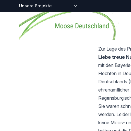
Zentralstellen-Projekte
Startseite
Zur Lage des P
Liebe treue 
mit den Bayeri
Flechten in Deu
Deutschlands (
ehrenamtlicher 
Regensburgisch
Sie waren schnel
werden. Leider 
keine Moos- und
halten und die 