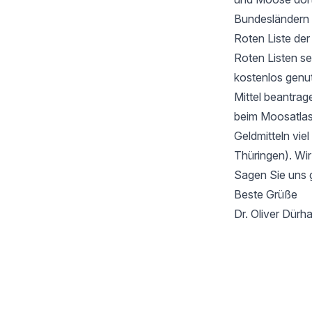
Bundesländern 
Roten Liste de
Roten Listen se
kostenlos genu
Mittel beantrag
beim Moosatlas 
Geldmitteln vie
Thüringen). Wir
Sagen Sie uns 
Beste Grüße
Dr. Oliver Dür
Footer