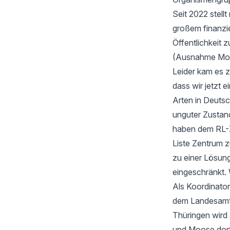
Seit 2022 stell
großem finanzi
Öffentlichkeit z
(Ausnahme Moos
Leider kam es 
dass wir jetzt
Arten in Deutsc
unguter Zustan
haben dem RL-Z
Liste Zentrum z
zu einer Lösung
eingeschränkt. 
Als Koordinator
dem Landesamt f
Thüringen wird
und Moose dort 