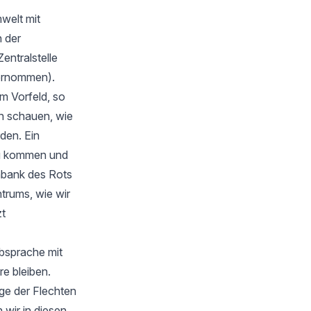
welt mit
 der
Zentralstelle
bernommen).
m Vorfeld, so
en schauen, wie
rden. Ein
zu kommen und
nbank des Rots
trums, wie wir
zt
Absprache mit
e bleiben.
ge der Flechten
wir in diesen