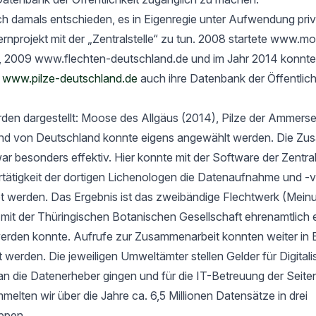
h damals entschieden, es in Eigenregie unter Aufwendung priv
rnprojekt mit der „Zentralstelle“ zu tun. 2008 startete www.m
, 2009 www.flechten-deutschland.de und im Jahr 2014 konnte
t
www.pilze-deutschland.de
auch ihre Datenbank der Öffentlich
rden dargestellt: Moose des Allgäus (2014), Pilze der Ammers
nd von Deutschland konnte eigens angewählt werden. Die Zu
ar besonders effektiv. Hier konnte mit der Software der Zentrals
ertätigkeit der dortigen Lichenologen die Datenaufnahme und -
tet werden. Das Ergebnis ist das zweibändige Flechtwerk (Mein
t der Thüringischen Botanischen Gesellschaft ehrenamtlich er
werden konnte. Aufrufe zur Zusammenarbeit konnten weiter in 
rt werden. Die jeweiligen Umweltämter stellen Gelder für Digital
an die Datenerheber gingen und für die IT-Betreuung der Seit
elten wir über die Jahre ca. 6,5 Millionen Datensätze in drei
ppen.