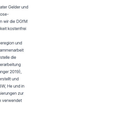
ater Gelder und
oose-
n wir die DGfM
keit kostenfrei
eeregion und
sammenarbeit
telle die
verarbeitung
unger 2019),
stellt und
BW, He und in
isierungen zur
en verwendet