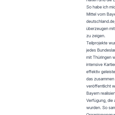
So habe ich mic
Mittel vom Baye
deutschland.de
überzeugen mi
zu zeigen.
Teilprojekte wu
jedes Bundesla
mit Thüringen w
intensive Karti
effektiv geleis
das zusammen mi
veröffentlicht 
Bayern realisie
Verfügung, die 
wurden. So samm
Organismengru