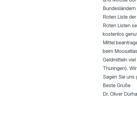
Bundesländern 
Roten Liste de
Roten Listen se
kostenlos genu
Mittel beantrag
beim Moosatlas 
Geldmitteln vie
Thüringen). Wir
Sagen Sie uns 
Beste Grüße
Dr. Oliver Dür
Footer