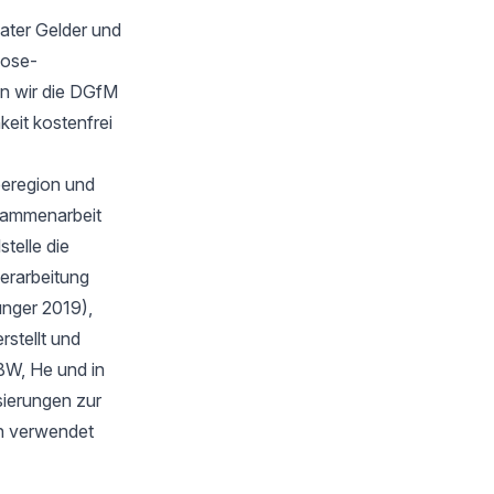
ater Gelder und
oose-
n wir die DGfM
keit kostenfrei
eeregion und
sammenarbeit
telle die
verarbeitung
unger 2019),
stellt und
BW, He und in
isierungen zur
en verwendet