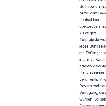
So habe ich mic
Mittel vom Baye
deutschland.de
überzeugen mi
zu zeigen.
Teilprojekte wu
jedes Bundesla
mit Thüringen w
intensive Karti
effektiv geleis
das zusammen mi
veröffentlicht 
Bayern realisie
Verfügung, die 
wurden. So samm
Organismengru