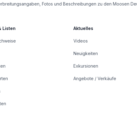
le Verbreitungsangaben, Fotos und Beschreibungen zu den Moosen De
& Listen
Aktuelles
achweise
Videos
Neuigkeiten
ten
Exkursionen
rten
Angebote / Verkäufe
s
rten