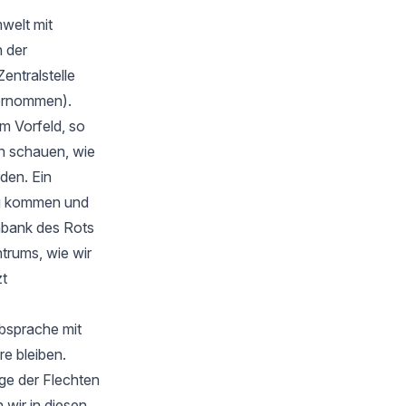
welt mit
 der
Zentralstelle
bernommen).
m Vorfeld, so
en schauen, wie
rden. Ein
zu kommen und
nbank des Rots
trums, wie wir
zt
Absprache mit
e bleiben.
ge der Flechten
wir in diesen