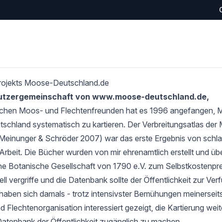
rojekts Moose-Deutschland.de
Nutzergemeinschaft von www.moose-deutschland.de,
schen Moos- und Flechtenfreunden hat es 1996 angefangen,
tschland systematisch zu kartieren. Der Verbreitungsatlas de
Meinunger & Schröder 2007) war das erste Ergebnis von schlan
Arbeit. Die Bücher wurden von mir ehrenamtlich erstellt und übe
e Botanische Gesellschaft von 1790 e.V. zum Selbstkostenprei
l vergriffe und die Datenbank sollte der Öffentlichkeit zur Verf
haben sich damals - trotz intensivster Bemühungen meinerseits
 Flechtenorganisation interessiert gezeigt, die Kartierung wei
Datenbank der Öffentlichkeit zugänglich zu machen.