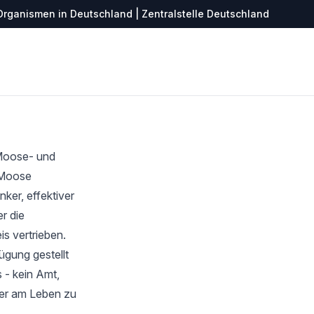
Organismen in Deutschland | Zentralstelle Deutschland
 Moose- und
r Moose
ker, effektiver
r die
s vertrieben.
ügung gestellt
 - kein Amt,
ter am Leben zu