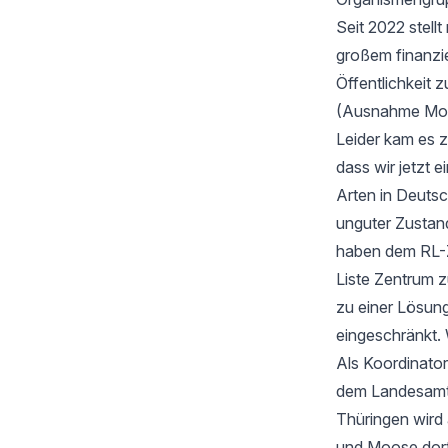
Seit 2022 stell
großem finanzi
Öffentlichkeit z
(Ausnahme Moos
Leider kam es 
dass wir jetzt
Arten in Deutsc
unguter Zustan
haben dem RL-Z
Liste Zentrum z
zu einer Lösung
eingeschränkt. 
Als Koordinator
dem Landesamt f
Thüringen wird
und Moose dort 