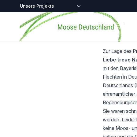
Zentralstellen-Projekte
Startseite
Zur Lage des P
Liebe treue 
mit den Bayeri
Flechten in Deu
Deutschlands (
ehrenamtlicher 
Regensburgisch
Sie waren schnel
werden. Leider 
keine Moos- und
halten und die 