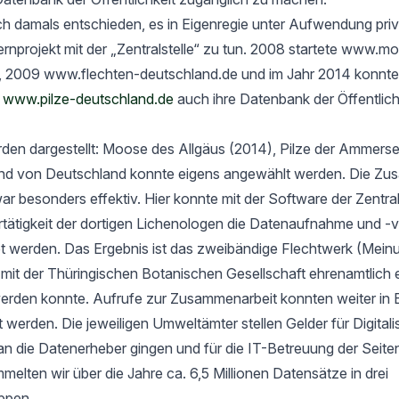
h damals entschieden, es in Eigenregie unter Aufwendung priv
rnprojekt mit der „Zentralstelle“ zu tun. 2008 startete www.m
, 2009 www.flechten-deutschland.de und im Jahr 2014 konnte
t
www.pilze-deutschland.de
auch ihre Datenbank der Öffentlich
rden dargestellt: Moose des Allgäus (2014), Pilze der Ammers
nd von Deutschland konnte eigens angewählt werden. Die Zu
ar besonders effektiv. Hier konnte mit der Software der Zentrals
ertätigkeit der dortigen Lichenologen die Datenaufnahme und -
tet werden. Das Ergebnis ist das zweibändige Flechtwerk (Mein
t der Thüringischen Botanischen Gesellschaft ehrenamtlich er
werden konnte. Aufrufe zur Zusammenarbeit konnten weiter in 
rt werden. Die jeweiligen Umweltämter stellen Gelder für Digital
an die Datenerheber gingen und für die IT-Betreuung der Seit
elten wir über die Jahre ca. 6,5 Millionen Datensätze in drei
ppen.