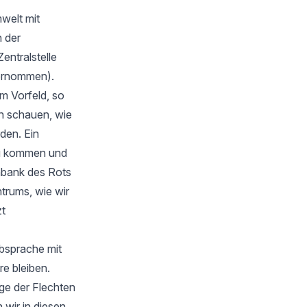
welt mit
 der
Zentralstelle
bernommen).
m Vorfeld, so
en schauen, wie
rden. Ein
zu kommen und
nbank des Rots
trums, wie wir
zt
Absprache mit
e bleiben.
ge der Flechten
wir in diesen