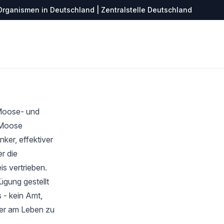
Organismen in Deutschland | Zentralstelle Deutschland
 Moose- und
r Moose
ker, effektiver
r die
s vertrieben.
ügung gestellt
 - kein Amt,
ter am Leben zu