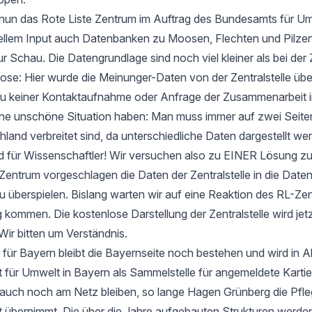
t nun das Rote Liste Zentrum im Auftrag des Bundesamts für Um
ellem Input auch Datenbanken zu Moosen, Flechten und Pilzen
ur Schau. Die Datengrundlage sind noch viel kleiner als bei der 
e: Hier wurde die Meinunger-Daten von der Zentralstelle ü
zu keiner Kontaktaufnahme oder Anfrage der Zusammenarbeit i
 eine unschöne Situation haben: Man muss immer auf zwei Seit
hland verbreitet sind, da unterschiedliche Daten dargestellt we
d für Wissenschaftler! Wir versuchen also zu EINER Lösung 
entrum vorgeschlagen die Daten der Zentralstelle in die Date
u überspielen. Bislang warten wir auf eine Reaktion des RL-Zen
 kommen. Die kostenlose Darstellung der Zentralstelle wird jet
Wir bitten um Verständnis.
 für Bayern bleibt die Bayernseite noch bestehen und wird in 
ür Umwelt in Bayern als Sammelstelle für angemeldete Kartier
 auch noch am Netz bleiben, so lange Hagen Grünberg die Pfle
übernimmt. Die über die Jahre aufgebauten Strukturen werden 