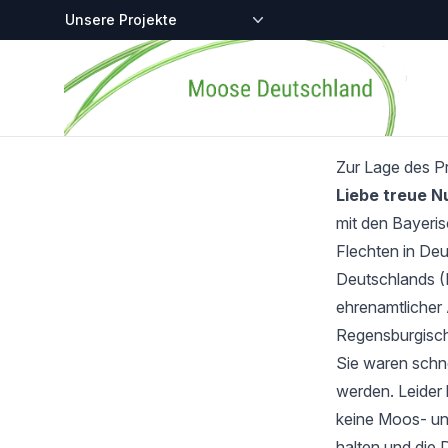
Zentralstellen-Projekte
Startseite
Zur Lage des P
Liebe treue 
mit den Bayeri
Flechten in Deu
Deutschlands (
ehrenamtlicher 
Regensburgisch
Sie waren schnel
werden. Leider 
keine Moos- und
halten und die 