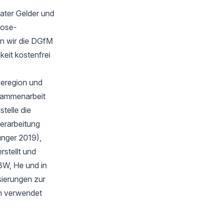
ater Gelder und
oose-
n wir die DGfM
keit kostenfrei
eeregion und
sammenarbeit
telle die
verarbeitung
unger 2019),
stellt und
BW, He und in
isierungen zur
en verwendet