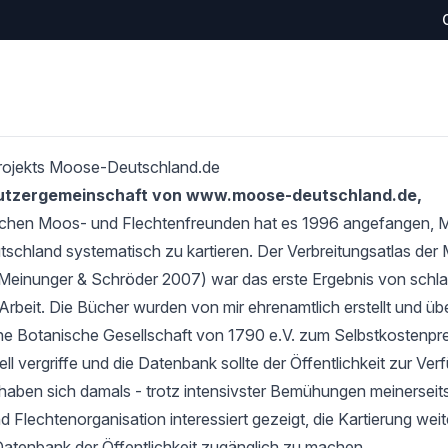
rojekts Moose-Deutschland.de
Nutzergemeinschaft von www.moose-deutschland.de,
schen Moos- und Flechtenfreunden hat es 1996 angefangen,
tschland systematisch zu kartieren. Der Verbreitungsatlas de
Meinunger & Schröder 2007) war das erste Ergebnis von schlan
Arbeit. Die Bücher wurden von mir ehrenamtlich erstellt und übe
e Botanische Gesellschaft von 1790 e.V. zum Selbstkostenprei
l vergriffe und die Datenbank sollte der Öffentlichkeit zur Verf
haben sich damals - trotz intensivster Bemühungen meinerseits
 Flechtenorganisation interessiert gezeigt, die Kartierung wei
Datenbank der Öffentlichkeit zugänglich zu machen.