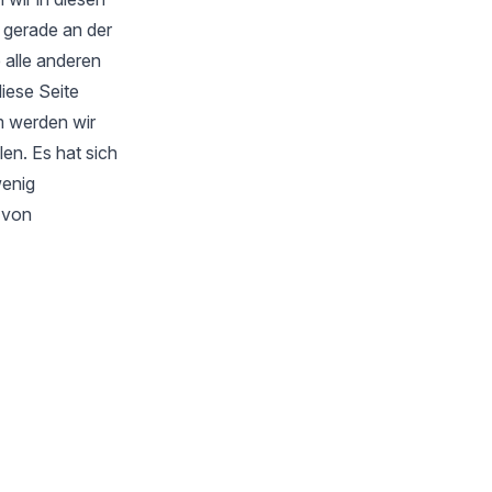
 gerade an der
 alle anderen
iese Seite
m werden wir
en. Es hat sich
wenig
s von