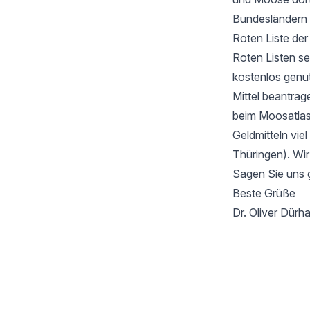
Bundesländern 
Roten Liste de
Roten Listen se
kostenlos genu
Mittel beantrag
beim Moosatlas 
Geldmitteln vie
Thüringen). Wir
Sagen Sie uns 
Beste Grüße
Dr. Oliver Dür
Footer