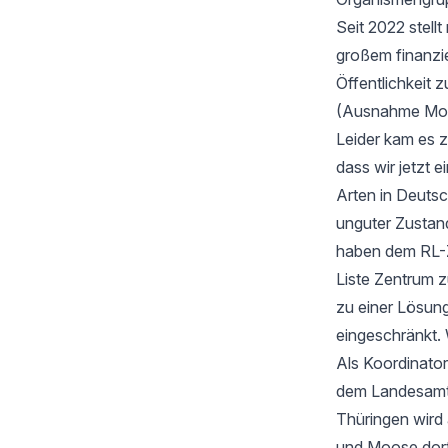
Seit 2022 stell
großem finanzi
Öffentlichkeit z
(Ausnahme Moos
Leider kam es 
dass wir jetzt
Arten in Deutsc
unguter Zustan
haben dem RL-Z
Liste Zentrum z
zu einer Lösung
eingeschränkt. 
Als Koordinator
dem Landesamt f
Thüringen wird
und Moose dort 