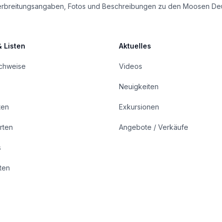
le Verbreitungsangaben, Fotos und Beschreibungen zu den Moosen De
& Listen
Aktuelles
achweise
Videos
Neuigkeiten
ten
Exkursionen
rten
Angebote / Verkäufe
s
rten