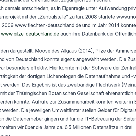
h damals entschieden, es in Eigenregie unter Aufwendung priv
rnprojekt mit der „Zentralstelle“ zu tun. 2008 startete www.m
, 2009 www.flechten-deutschland.de und im Jahr 2014 konnte
t
www.pilze-deutschland.de
auch ihre Datenbank der Öffentlich
rden dargestellt: Moose des Allgäus (2014), Pilze der Ammers
nd von Deutschland konnte eigens angewählt werden. Die Zu
ar besonders effektiv. Hier konnte mit der Software der Zentrals
ertätigkeit der dortigen Lichenologen die Datenaufnahme und -
tet werden. Das Ergebnis ist das zweibändige Flechtwerk (Mein
t der Thüringischen Botanischen Gesellschaft ehrenamtlich er
werden konnte. Aufrufe zur Zusammenarbeit konnten weiter in 
rt werden. Die jeweiligen Umweltämter stellen Gelder für Digital
an die Datenerheber gingen und für die IT-Betreuung der Seit
elten wir über die Jahre ca. 6,5 Millionen Datensätze in drei
ppen.