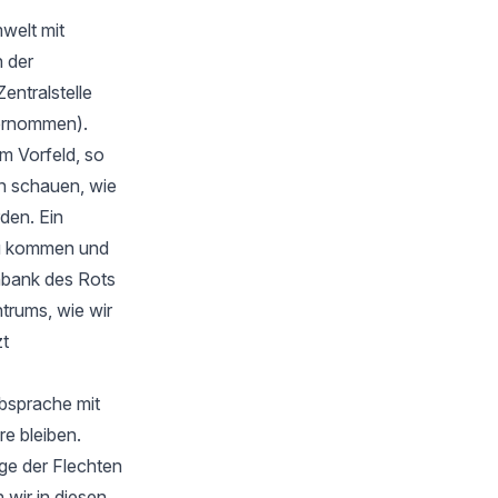
welt mit
 der
Zentralstelle
bernommen).
m Vorfeld, so
en schauen, wie
rden. Ein
zu kommen und
nbank des Rots
trums, wie wir
zt
Absprache mit
e bleiben.
ge der Flechten
wir in diesen