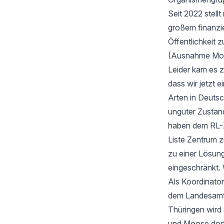
Seit 2022 stell
großem finanzi
Öffentlichkeit z
(Ausnahme Moos
Leider kam es 
dass wir jetzt
Arten in Deutsc
unguter Zustan
haben dem RL-Z
Liste Zentrum z
zu einer Lösung
eingeschränkt. 
Als Koordinator
dem Landesamt f
Thüringen wird
und Moose dort 