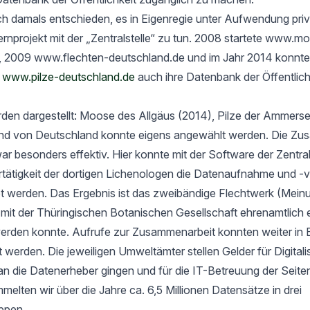
h damals entschieden, es in Eigenregie unter Aufwendung priv
rnprojekt mit der „Zentralstelle“ zu tun. 2008 startete www.m
, 2009 www.flechten-deutschland.de und im Jahr 2014 konnte
t
www.pilze-deutschland.de
auch ihre Datenbank der Öffentlich
rden dargestellt: Moose des Allgäus (2014), Pilze der Ammers
nd von Deutschland konnte eigens angewählt werden. Die Zu
ar besonders effektiv. Hier konnte mit der Software der Zentrals
ertätigkeit der dortigen Lichenologen die Datenaufnahme und -
tet werden. Das Ergebnis ist das zweibändige Flechtwerk (Mein
t der Thüringischen Botanischen Gesellschaft ehrenamtlich er
werden konnte. Aufrufe zur Zusammenarbeit konnten weiter in 
rt werden. Die jeweiligen Umweltämter stellen Gelder für Digital
an die Datenerheber gingen und für die IT-Betreuung der Seit
elten wir über die Jahre ca. 6,5 Millionen Datensätze in drei
ppen.