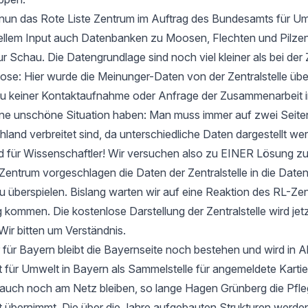
t nun das Rote Liste Zentrum im Auftrag des Bundesamts für Um
ellem Input auch Datenbanken zu Moosen, Flechten und Pilzen
ur Schau. Die Datengrundlage sind noch viel kleiner als bei der 
e: Hier wurde die Meinunger-Daten von der Zentralstelle ü
zu keiner Kontaktaufnahme oder Anfrage der Zusammenarbeit i
 eine unschöne Situation haben: Man muss immer auf zwei Seit
hland verbreitet sind, da unterschiedliche Daten dargestellt we
d für Wissenschaftler! Wir versuchen also zu EINER Lösung 
entrum vorgeschlagen die Daten der Zentralstelle in die Date
u überspielen. Bislang warten wir auf eine Reaktion des RL-Zen
 kommen. Die kostenlose Darstellung der Zentralstelle wird jet
Wir bitten um Verständnis.
 für Bayern bleibt die Bayernseite noch bestehen und wird in 
ür Umwelt in Bayern als Sammelstelle für angemeldete Kartier
 auch noch am Netz bleiben, so lange Hagen Grünberg die Pfle
übernimmt. Die über die Jahre aufgebauten Strukturen werden 