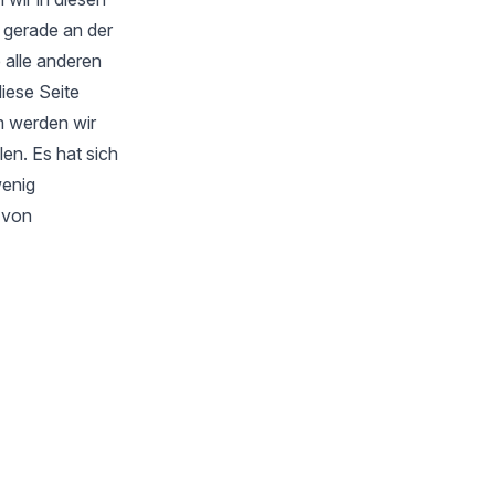
 gerade an der
 alle anderen
iese Seite
m werden wir
en. Es hat sich
wenig
s von