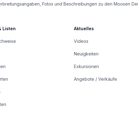
le Verbreitungsangaben, Fotos und Beschreibungen zu den Moosen De
& Listen
Aktuelles
achweise
Videos
Neuigkeiten
ten
Exkursionen
rten
Angebote / Verkäufe
s
rten