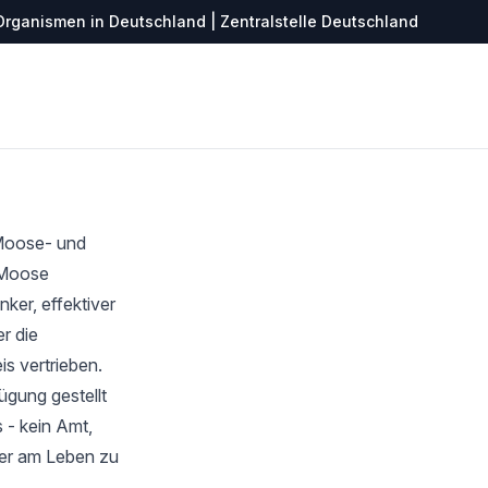
Organismen in Deutschland | Zentralstelle Deutschland
 Moose- und
r Moose
ker, effektiver
r die
s vertrieben.
ügung gestellt
 - kein Amt,
ter am Leben zu