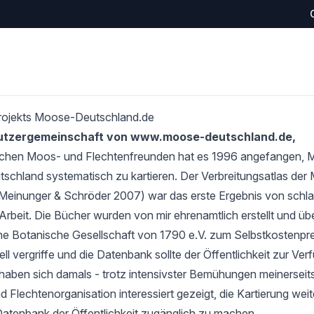
rojekts Moose-Deutschland.de
Nutzergemeinschaft von www.moose-deutschland.de,
schen Moos- und Flechtenfreunden hat es 1996 angefangen,
tschland systematisch zu kartieren. Der Verbreitungsatlas de
Meinunger & Schröder 2007) war das erste Ergebnis von schlan
Arbeit. Die Bücher wurden von mir ehrenamtlich erstellt und übe
e Botanische Gesellschaft von 1790 e.V. zum Selbstkostenprei
l vergriffe und die Datenbank sollte der Öffentlichkeit zur Verf
haben sich damals - trotz intensivster Bemühungen meinerseits
 Flechtenorganisation interessiert gezeigt, die Kartierung wei
Datenbank der Öffentlichkeit zugänglich zu machen.