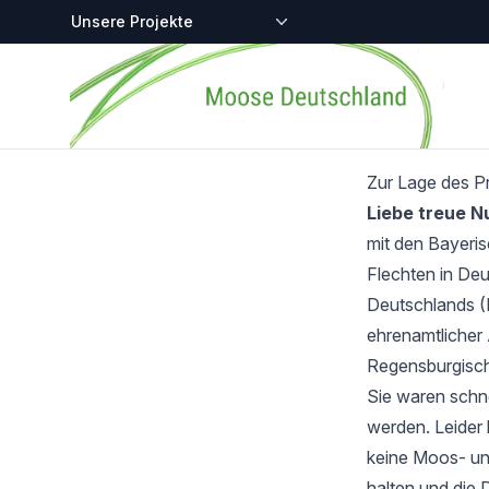
Zentralstellen-Projekte
Startseite
Zur Lage des P
Liebe treue 
mit den Bayeri
Flechten in Deu
Deutschlands (
ehrenamtlicher 
Regensburgisch
Sie waren schnel
werden. Leider 
keine Moos- und
halten und die 