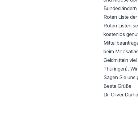
Bundesländern 
Roten Liste de
Roten Listen se
kostenlos genu
Mittel beantrag
beim Moosatlas 
Geldmitteln vie
Thüringen). Wir
Sagen Sie uns 
Beste Grüße
Dr. Oliver Dür
Footer