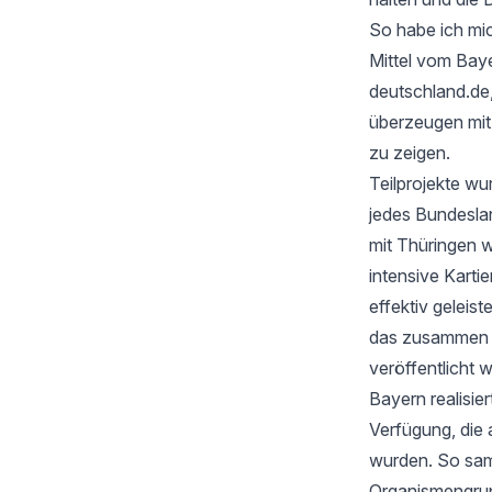
So habe ich mic
Mittel vom Baye
deutschland.de
überzeugen mi
zu zeigen.
Teilprojekte wu
jedes Bundesla
mit Thüringen w
intensive Karti
effektiv geleis
das zusammen mi
veröffentlicht 
Bayern realisie
Verfügung, die 
wurden. So samm
Organismengru