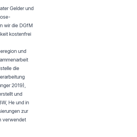
ater Gelder und
oose-
n wir die DGfM
keit kostenfrei
eeregion und
sammenarbeit
telle die
verarbeitung
unger 2019),
stellt und
BW, He und in
isierungen zur
en verwendet