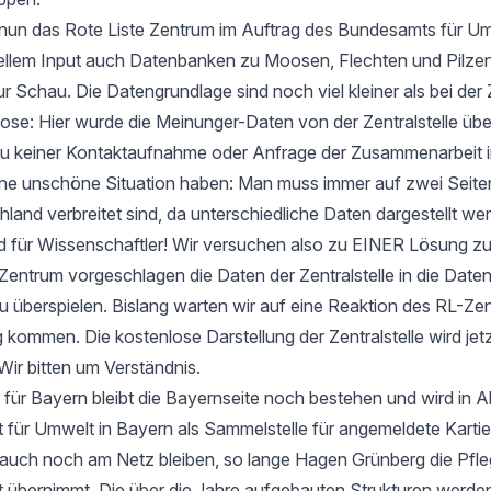
t nun das Rote Liste Zentrum im Auftrag des Bundesamts für Um
ellem Input auch Datenbanken zu Moosen, Flechten und Pilzen
ur Schau. Die Datengrundlage sind noch viel kleiner als bei der 
e: Hier wurde die Meinunger-Daten von der Zentralstelle ü
zu keiner Kontaktaufnahme oder Anfrage der Zusammenarbeit i
 eine unschöne Situation haben: Man muss immer auf zwei Seit
hland verbreitet sind, da unterschiedliche Daten dargestellt we
d für Wissenschaftler! Wir versuchen also zu EINER Lösung 
entrum vorgeschlagen die Daten der Zentralstelle in die Date
u überspielen. Bislang warten wir auf eine Reaktion des RL-Zen
 kommen. Die kostenlose Darstellung der Zentralstelle wird jet
Wir bitten um Verständnis.
 für Bayern bleibt die Bayernseite noch bestehen und wird in 
ür Umwelt in Bayern als Sammelstelle für angemeldete Kartier
 auch noch am Netz bleiben, so lange Hagen Grünberg die Pfle
übernimmt. Die über die Jahre aufgebauten Strukturen werden 