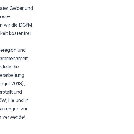
ater Gelder und
oose-
n wir die DGfM
keit kostenfrei
eeregion und
sammenarbeit
telle die
verarbeitung
unger 2019),
stellt und
BW, He und in
isierungen zur
en verwendet