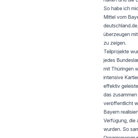
So habe ich mic
Mittel vom Baye
deutschland.de
überzeugen mi
zu zeigen.
Teilprojekte wu
jedes Bundesla
mit Thüringen w
intensive Karti
effektiv geleis
das zusammen mi
veröffentlicht 
Bayern realisie
Verfügung, die 
wurden. So samm
Organismengru