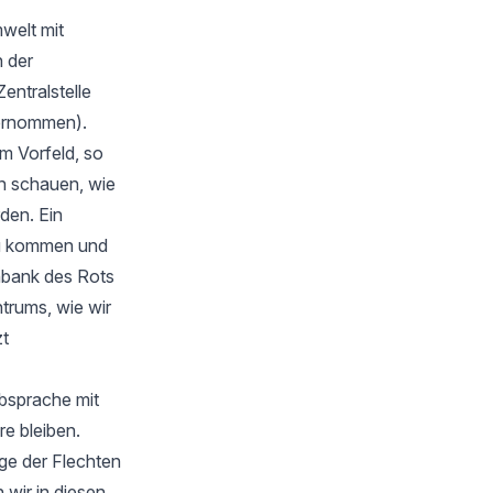
welt mit
 der
Zentralstelle
bernommen).
m Vorfeld, so
en schauen, wie
rden. Ein
zu kommen und
nbank des Rots
trums, wie wir
zt
Absprache mit
e bleiben.
ge der Flechten
wir in diesen