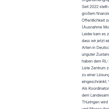
Seit 2022 stell
großem finanzi
Öffentlichkeit z
(Ausnahme Moos
Leider kam es 
dass wir jetzt
Arten in Deutsc
unguter Zustan
haben dem RL-Z
Liste Zentrum z
zu einer Lösung
eingeschränkt. 
Als Koordinator
dem Landesamt f
Thüringen wird
und Moose dort 