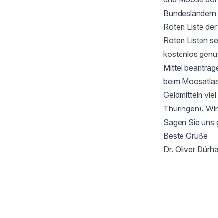
Bundesländern 
Roten Liste de
Roten Listen se
kostenlos genu
Mittel beantrag
beim Moosatlas 
Geldmitteln vie
Thüringen). Wir
Sagen Sie uns 
Beste Grüße
Dr. Oliver Dür
Footer