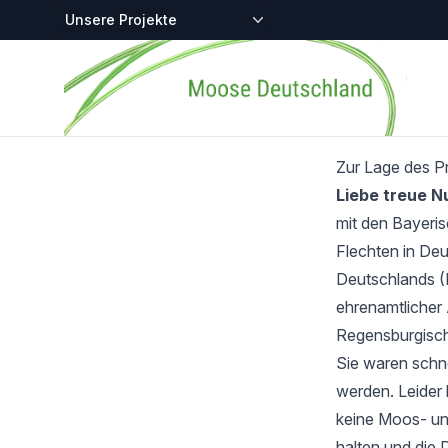
Zentralstellen-Projekte
Startseite
Zur Lage des P
Liebe treue 
mit den Bayeri
Flechten in Deu
Deutschlands (
ehrenamtlicher 
Regensburgisch
Sie waren schnel
werden. Leider 
keine Moos- und
halten und die 