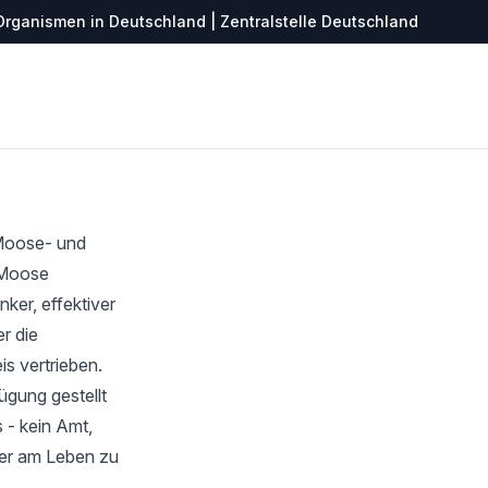
Organismen in Deutschland | Zentralstelle Deutschland
 Moose- und
r Moose
ker, effektiver
r die
s vertrieben.
ügung gestellt
 - kein Amt,
ter am Leben zu