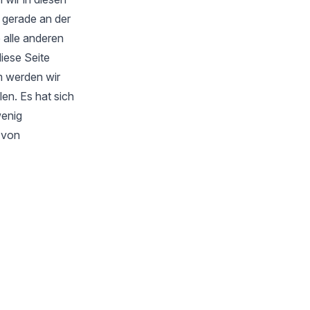
 gerade an der
 alle anderen
iese Seite
m werden wir
en. Es hat sich
wenig
s von