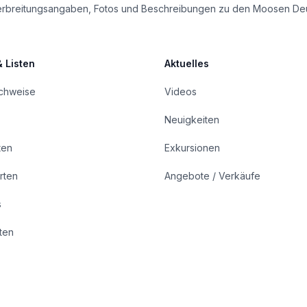
le Verbreitungsangaben, Fotos und Beschreibungen zu den Moosen De
& Listen
Aktuelles
achweise
Videos
Neuigkeiten
ten
Exkursionen
rten
Angebote / Verkäufe
s
rten