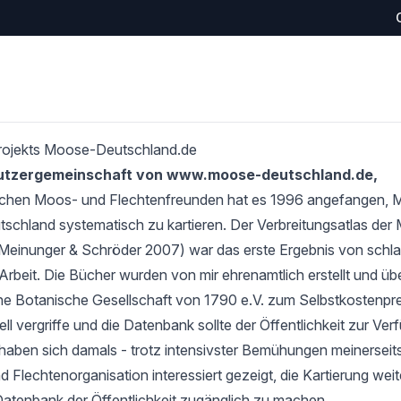
rojekts Moose-Deutschland.de
Nutzergemeinschaft von www.moose-deutschland.de,
schen Moos- und Flechtenfreunden hat es 1996 angefangen,
tschland systematisch zu kartieren. Der Verbreitungsatlas de
Meinunger & Schröder 2007) war das erste Ergebnis von schlan
Arbeit. Die Bücher wurden von mir ehrenamtlich erstellt und übe
e Botanische Gesellschaft von 1790 e.V. zum Selbstkostenprei
l vergriffe und die Datenbank sollte der Öffentlichkeit zur Verf
haben sich damals - trotz intensivster Bemühungen meinerseits
 Flechtenorganisation interessiert gezeigt, die Kartierung wei
Datenbank der Öffentlichkeit zugänglich zu machen.