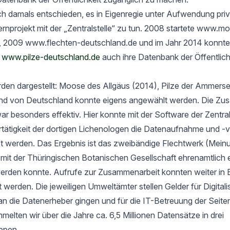
h damals entschieden, es in Eigenregie unter Aufwendung priv
rnprojekt mit der „Zentralstelle“ zu tun. 2008 startete www.m
, 2009 www.flechten-deutschland.de und im Jahr 2014 konnte
t
www.pilze-deutschland.de
auch ihre Datenbank der Öffentlich
rden dargestellt: Moose des Allgäus (2014), Pilze der Ammers
nd von Deutschland konnte eigens angewählt werden. Die Zu
ar besonders effektiv. Hier konnte mit der Software der Zentrals
ertätigkeit der dortigen Lichenologen die Datenaufnahme und -
tet werden. Das Ergebnis ist das zweibändige Flechtwerk (Mein
t der Thüringischen Botanischen Gesellschaft ehrenamtlich er
werden konnte. Aufrufe zur Zusammenarbeit konnten weiter in 
rt werden. Die jeweiligen Umweltämter stellen Gelder für Digital
an die Datenerheber gingen und für die IT-Betreuung der Seit
elten wir über die Jahre ca. 6,5 Millionen Datensätze in drei
ppen.