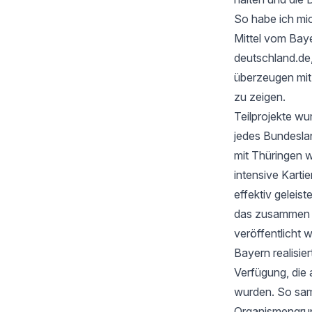
So habe ich mic
Mittel vom Baye
deutschland.de
überzeugen mi
zu zeigen.
Teilprojekte wu
jedes Bundesla
mit Thüringen w
intensive Karti
effektiv geleis
das zusammen mi
veröffentlicht 
Bayern realisie
Verfügung, die 
wurden. So samm
Organismengru