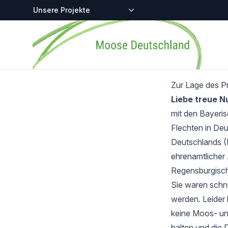
Zentralstellen-Projekte
Startseite
Zur Lage des P
Liebe treue 
mit den Bayeri
Flechten in Deu
Deutschlands (
ehrenamtlicher 
Regensburgisch
Sie waren schnel
werden. Leider 
keine Moos- und
halten und die 