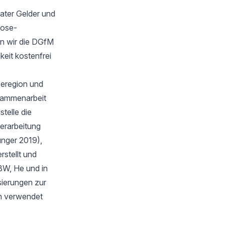
ater Gelder und
oose-
n wir die DGfM
keit kostenfrei
eeregion und
sammenarbeit
telle die
verarbeitung
unger 2019),
stellt und
BW, He und in
isierungen zur
en verwendet