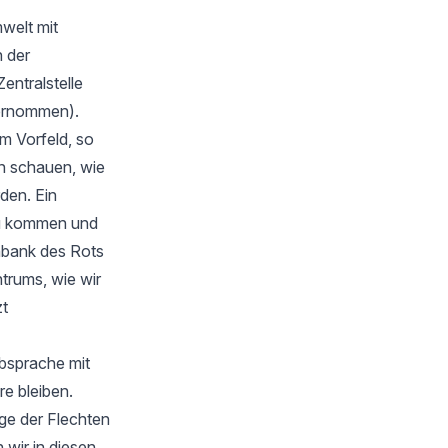
welt mit
 der
Zentralstelle
bernommen).
m Vorfeld, so
en schauen, wie
rden. Ein
zu kommen und
nbank des Rots
trums, wie wir
zt
Absprache mit
e bleiben.
ge der Flechten
wir in diesen