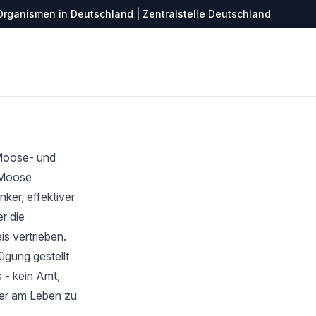
Organismen in Deutschland | Zentralstelle Deutschland
 Moose- und
r Moose
ker, effektiver
r die
s vertrieben.
ügung gestellt
 - kein Amt,
ter am Leben zu