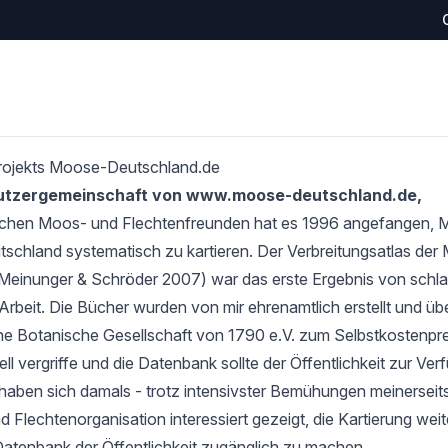
rojekts Moose-Deutschland.de
Nutzergemeinschaft von www.moose-deutschland.de,
schen Moos- und Flechtenfreunden hat es 1996 angefangen,
tschland systematisch zu kartieren. Der Verbreitungsatlas de
Meinunger & Schröder 2007) war das erste Ergebnis von schlan
Arbeit. Die Bücher wurden von mir ehrenamtlich erstellt und übe
e Botanische Gesellschaft von 1790 e.V. zum Selbstkostenprei
l vergriffe und die Datenbank sollte der Öffentlichkeit zur Verf
haben sich damals - trotz intensivster Bemühungen meinerseits
 Flechtenorganisation interessiert gezeigt, die Kartierung wei
Datenbank der Öffentlichkeit zugänglich zu machen.