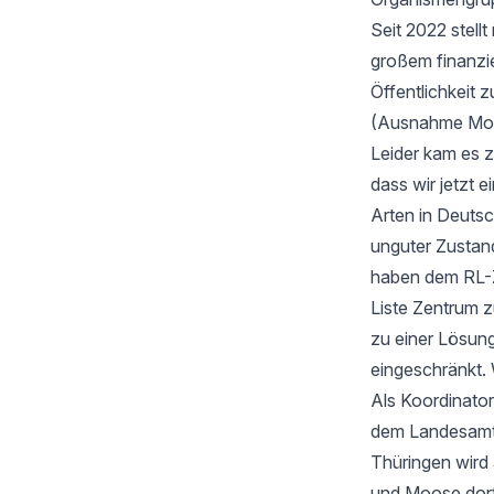
Seit 2022 stell
großem finanzi
Öffentlichkeit z
(Ausnahme Moos
Leider kam es 
dass wir jetzt
Arten in Deutsc
unguter Zustan
haben dem RL-Z
Liste Zentrum z
zu einer Lösung
eingeschränkt. 
Als Koordinator
dem Landesamt f
Thüringen wird
und Moose dort 