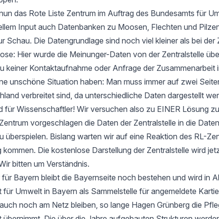
t nun das Rote Liste Zentrum im Auftrag des Bundesamts für Um
ellem Input auch Datenbanken zu Moosen, Flechten und Pilzen
ur Schau. Die Datengrundlage sind noch viel kleiner als bei der 
e: Hier wurde die Meinunger-Daten von der Zentralstelle ü
zu keiner Kontaktaufnahme oder Anfrage der Zusammenarbeit i
 eine unschöne Situation haben: Man muss immer auf zwei Seit
hland verbreitet sind, da unterschiedliche Daten dargestellt we
d für Wissenschaftler! Wir versuchen also zu EINER Lösung 
entrum vorgeschlagen die Daten der Zentralstelle in die Date
u überspielen. Bislang warten wir auf eine Reaktion des RL-Zen
 kommen. Die kostenlose Darstellung der Zentralstelle wird jet
Wir bitten um Verständnis.
 für Bayern bleibt die Bayernseite noch bestehen und wird in 
ür Umwelt in Bayern als Sammelstelle für angemeldete Kartier
 auch noch am Netz bleiben, so lange Hagen Grünberg die Pfle
übernimmt. Die über die Jahre aufgebauten Strukturen werden 