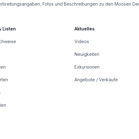
le Verbreitungsangaben, Fotos und Beschreibungen zu den Moosen De
& Listen
Aktuelles
achweise
Videos
Neuigkeiten
ten
Exkursionen
rten
Angebote / Verkäufe
s
rten