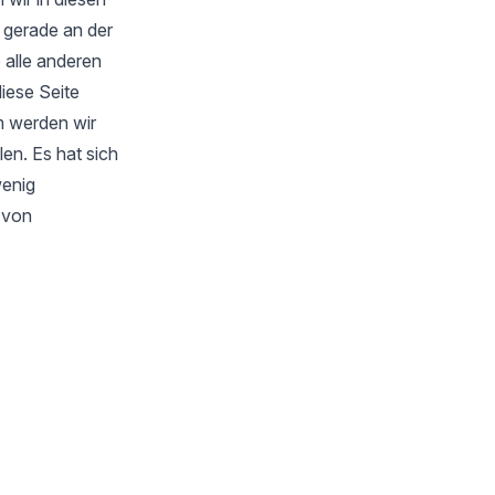
 gerade an der
 alle anderen
iese Seite
m werden wir
en. Es hat sich
wenig
s von