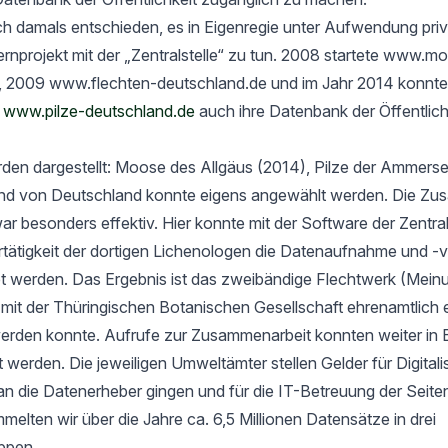
h damals entschieden, es in Eigenregie unter Aufwendung priv
rnprojekt mit der „Zentralstelle“ zu tun. 2008 startete www.m
, 2009 www.flechten-deutschland.de und im Jahr 2014 konnte
t
www.pilze-deutschland.de
auch ihre Datenbank der Öffentlich
rden dargestellt: Moose des Allgäus (2014), Pilze der Ammers
nd von Deutschland konnte eigens angewählt werden. Die Zu
ar besonders effektiv. Hier konnte mit der Software der Zentrals
ertätigkeit der dortigen Lichenologen die Datenaufnahme und -
tet werden. Das Ergebnis ist das zweibändige Flechtwerk (Mein
t der Thüringischen Botanischen Gesellschaft ehrenamtlich er
werden konnte. Aufrufe zur Zusammenarbeit konnten weiter in 
rt werden. Die jeweiligen Umweltämter stellen Gelder für Digital
an die Datenerheber gingen und für die IT-Betreuung der Seit
elten wir über die Jahre ca. 6,5 Millionen Datensätze in drei
ppen.