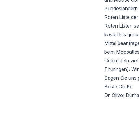
Bundesländern 
Roten Liste de
Roten Listen se
kostenlos genu
Mittel beantrag
beim Moosatlas 
Geldmitteln vie
Thüringen). Wir
Sagen Sie uns 
Beste Grüße
Dr. Oliver Dür
Footer