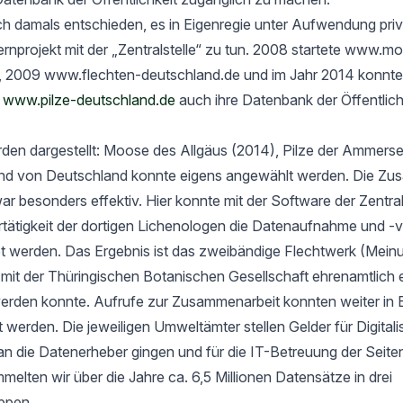
h damals entschieden, es in Eigenregie unter Aufwendung priv
rnprojekt mit der „Zentralstelle“ zu tun. 2008 startete www.m
, 2009 www.flechten-deutschland.de und im Jahr 2014 konnte
t
www.pilze-deutschland.de
auch ihre Datenbank der Öffentlich
rden dargestellt: Moose des Allgäus (2014), Pilze der Ammers
nd von Deutschland konnte eigens angewählt werden. Die Zu
ar besonders effektiv. Hier konnte mit der Software der Zentrals
ertätigkeit der dortigen Lichenologen die Datenaufnahme und -
tet werden. Das Ergebnis ist das zweibändige Flechtwerk (Mein
t der Thüringischen Botanischen Gesellschaft ehrenamtlich er
werden konnte. Aufrufe zur Zusammenarbeit konnten weiter in 
rt werden. Die jeweiligen Umweltämter stellen Gelder für Digital
an die Datenerheber gingen und für die IT-Betreuung der Seit
elten wir über die Jahre ca. 6,5 Millionen Datensätze in drei
ppen.