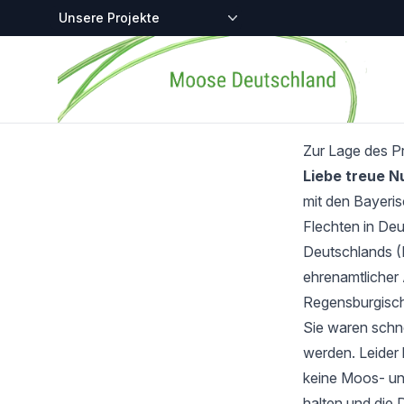
Zentralstellen-Projekte
Startseite
Zur Lage des P
Liebe treue 
mit den Bayeri
Flechten in Deu
Deutschlands (
ehrenamtlicher 
Regensburgisch
Sie waren schnel
werden. Leider 
keine Moos- und
halten und die 