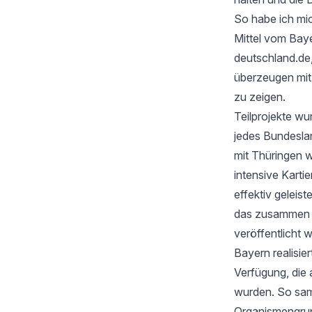
So habe ich mic
Mittel vom Baye
deutschland.de
überzeugen mi
zu zeigen.
Teilprojekte wu
jedes Bundesla
mit Thüringen w
intensive Karti
effektiv geleis
das zusammen mi
veröffentlicht 
Bayern realisie
Verfügung, die 
wurden. So samm
Organismengru