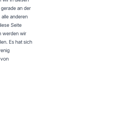
 gerade an der
 alle anderen
iese Seite
m werden wir
en. Es hat sich
wenig
s von