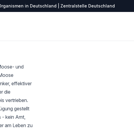
Organismen in Deutschland | Zentralstelle Deutschland
 Moose- und
r Moose
ker, effektiver
r die
s vertrieben.
ügung gestellt
 - kein Amt,
ter am Leben zu