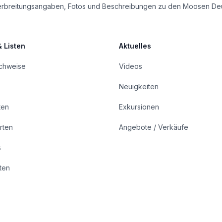
le Verbreitungsangaben, Fotos und Beschreibungen zu den Moosen De
& Listen
Aktuelles
achweise
Videos
Neuigkeiten
ten
Exkursionen
rten
Angebote / Verkäufe
s
rten