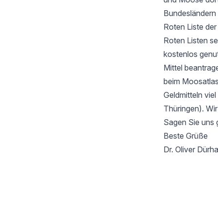
Bundesländern 
Roten Liste de
Roten Listen se
kostenlos genu
Mittel beantrag
beim Moosatlas 
Geldmitteln vie
Thüringen). Wir
Sagen Sie uns 
Beste Grüße
Dr. Oliver Dür
Footer