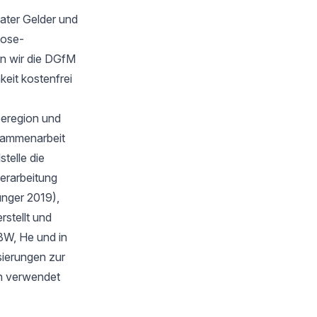
ater Gelder und
oose-
n wir die DGfM
keit kostenfrei
eeregion und
sammenarbeit
telle die
verarbeitung
unger 2019),
stellt und
BW, He und in
isierungen zur
en verwendet