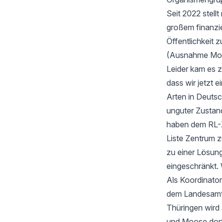
Seit 2022 stell
großem finanzi
Öffentlichkeit z
(Ausnahme Moos
Leider kam es 
dass wir jetzt
Arten in Deutsc
unguter Zustan
haben dem RL-Z
Liste Zentrum z
zu einer Lösung
eingeschränkt. 
Als Koordinator
dem Landesamt f
Thüringen wird
und Moose dort 