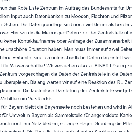
t nun das Rote Liste Zentrum im Auftrag des Bundesamts für Um
ellem Input auch Datenbanken zu Moosen, Flechten und Pilzen
ur Schau. Die Datengrundlage sind noch viel kleiner als bei der 
e: Hier wurde die Meinunger-Daten von der Zentralstelle ü
zu keiner Kontaktaufnahme oder Anfrage der Zusammenarbeit i
 eine unschöne Situation haben: Man muss immer auf zwei Seit
hland verbreitet sind, da unterschiedliche Daten dargestellt we
d für Wissenschaftler! Wir versuchen also zu EINER Lösung 
entrum vorgeschlagen die Daten der Zentralstelle in die Date
u überspielen. Bislang warten wir auf eine Reaktion des RL-Zen
 kommen. Die kostenlose Darstellung der Zentralstelle wird jet
Wir bitten um Verständnis.
 für Bayern bleibt die Bayernseite noch bestehen und wird in 
ür Umwelt in Bayern als Sammelstelle für angemeldete Kartier
 auch noch am Netz bleiben, so lange Hagen Grünberg die Pfle
übernimmt. Die über die Jahre aufgebauten Strukturen werden 