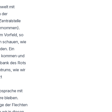
welt mit
 der
Zentralstelle
bernommen).
m Vorfeld, so
en schauen, wie
rden. Ein
zu kommen und
nbank des Rots
trums, wie wir
zt
Absprache mit
e bleiben.
ge der Flechten
wir in diesen