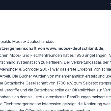
rojekts Moose-Deutschland.de
Nutzergemeinschaft von www.moose-deutschland.de,
schen Moos- und Flechtenfreunden hat es 1996 angefangen,
tschland systematisch zu kartieren. Der Verbreitungsatlas de
Meinunger & Schröder 2007) war das erste Ergebnis von schlan
Arbeit. Die Bücher wurden von mir ehrenamtlich erstellt und übe
e Botanische Gesellschaft von 1790 e.V. zum Selbstkostenprei
l vergriffe und die Datenbank sollte der Öffentlichkeit zur Verf
haben sich damals - trotz intensivster Bemühungen meinerseits
 Flechtenorganisation interessiert gezeigt, die Kartierung wei
Datenbank der Öffentlichkeit zugänglich zu machen.