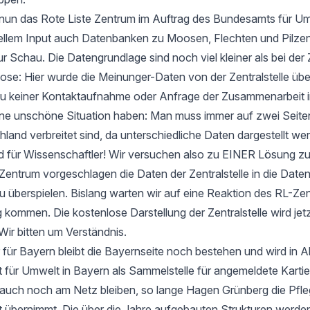
t nun das Rote Liste Zentrum im Auftrag des Bundesamts für Um
ellem Input auch Datenbanken zu Moosen, Flechten und Pilzen
ur Schau. Die Datengrundlage sind noch viel kleiner als bei der 
e: Hier wurde die Meinunger-Daten von der Zentralstelle ü
zu keiner Kontaktaufnahme oder Anfrage der Zusammenarbeit i
 eine unschöne Situation haben: Man muss immer auf zwei Seit
hland verbreitet sind, da unterschiedliche Daten dargestellt we
d für Wissenschaftler! Wir versuchen also zu EINER Lösung 
entrum vorgeschlagen die Daten der Zentralstelle in die Date
u überspielen. Bislang warten wir auf eine Reaktion des RL-Zen
 kommen. Die kostenlose Darstellung der Zentralstelle wird jet
Wir bitten um Verständnis.
 für Bayern bleibt die Bayernseite noch bestehen und wird in 
ür Umwelt in Bayern als Sammelstelle für angemeldete Kartier
 auch noch am Netz bleiben, so lange Hagen Grünberg die Pfle
übernimmt. Die über die Jahre aufgebauten Strukturen werden 