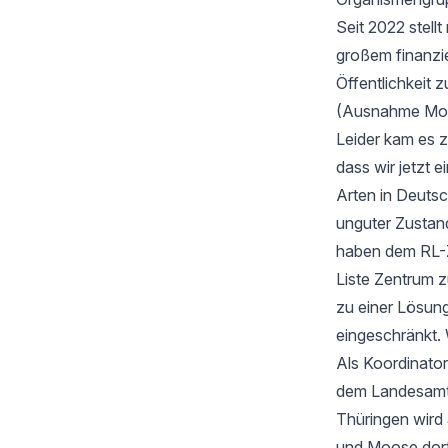
Seit 2022 stell
großem finanzi
Öffentlichkeit z
(Ausnahme Moos
Leider kam es 
dass wir jetzt
Arten in Deutsc
unguter Zustan
haben dem RL-Z
Liste Zentrum z
zu einer Lösung
eingeschränkt. 
Als Koordinator
dem Landesamt f
Thüringen wird
und Moose dort 