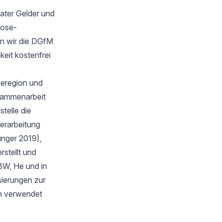
ater Gelder und
oose-
n wir die DGfM
keit kostenfrei
eeregion und
sammenarbeit
telle die
verarbeitung
unger 2019),
stellt und
BW, He und in
isierungen zur
en verwendet