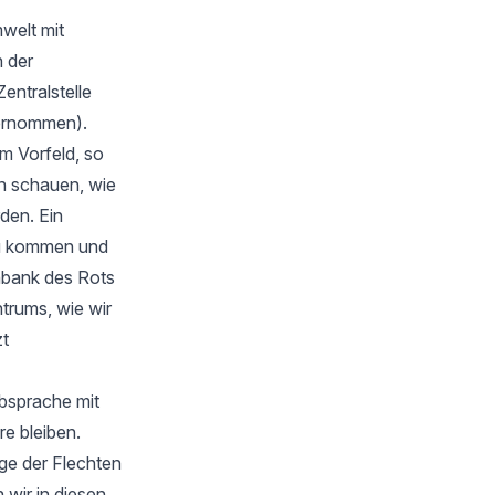
welt mit
 der
Zentralstelle
bernommen).
m Vorfeld, so
en schauen, wie
rden. Ein
zu kommen und
nbank des Rots
trums, wie wir
zt
Absprache mit
e bleiben.
ge der Flechten
wir in diesen