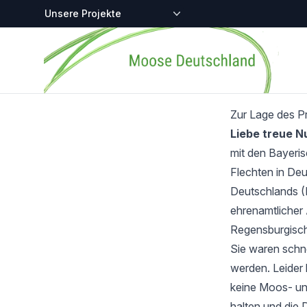
Zentralstellen-Projekte
Startseite
Zur Lage des P
Liebe treue 
mit den Bayeri
Flechten in Deu
Deutschlands (
ehrenamtlicher 
Regensburgisch
Sie waren schnel
werden. Leider 
keine Moos- und
halten und die 