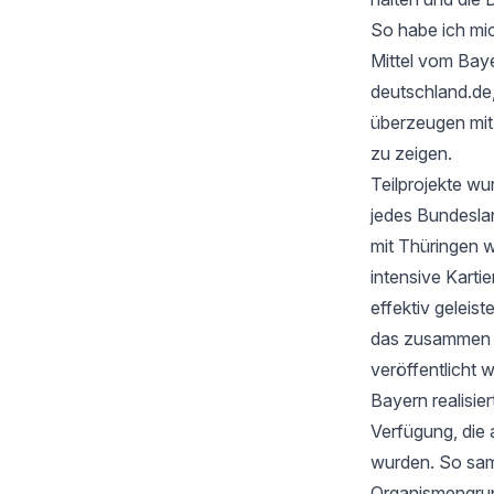
So habe ich mic
Mittel vom Baye
deutschland.de
überzeugen mi
zu zeigen.
Teilprojekte wu
jedes Bundesla
mit Thüringen w
intensive Karti
effektiv geleis
das zusammen mi
veröffentlicht 
Bayern realisie
Verfügung, die 
wurden. So samm
Organismengru