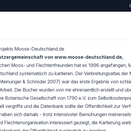
rojekts Moose-Deutschland.de
Nutzergemeinschaft von www.moose-deutschland.de,
schen Moos- und Flechtenfreunden hat es 1996 angefangen,
tschland systematisch zu kartieren. Der Verbreitungsatlas de
Meinunger & Schröder 2007) war das erste Ergebnis von schlan
Arbeit. Die Bücher wurden von mir ehrenamtlich erstellt und übe
e Botanische Gesellschaft von 1790 e.V. zum Selbstkostenprei
l vergriffe und die Datenbank sollte der Öffentlichkeit zur Verf
haben sich damals - trotz intensivster Bemühungen meinerseits
 Flechtenorganisation interessiert gezeigt, die Kartierung wei
Datenbank der Öffentlichkeit zugänglich zu machen.