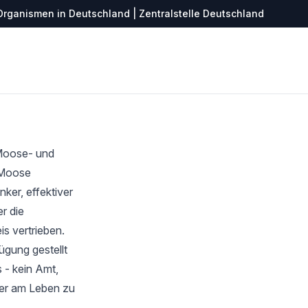
Organismen in Deutschland | Zentralstelle Deutschland
 Moose- und
r Moose
ker, effektiver
r die
s vertrieben.
ügung gestellt
 - kein Amt,
ter am Leben zu