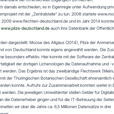
h damals entschieden, es in Eigenregie unter Aufwendung priv
rnprojekt mit der „Zentralstelle“ zu tun. 2008 startete www.m
, 2009 www.flechten-deutschland.de und im Jahr 2014 konnte
t
www.pilze-deutschland.de
auch ihre Datenbank der Öffentlich
rden dargestellt: Moose des Allgäus (2014), Pilze der Ammers
nd von Deutschland konnte eigens angewählt werden. Die Zu
ar besonders effektiv. Hier konnte mit der Software der Zentrals
ertätigkeit der dortigen Lichenologen die Datenaufnahme und -
tet werden. Das Ergebnis ist das zweibändige Flechtwerk (Mein
t der Thüringischen Botanischen Gesellschaft ehrenamtlich er
werden konnte. Aufrufe zur Zusammenarbeit konnten weiter in 
rt werden. Die jeweiligen Umweltämter stellen Gelder für Digital
an die Datenerheber gingen und für die IT-Betreuung der Seit
elten wir über die Jahre ca. 6,5 Millionen Datensätze in drei
ppen.