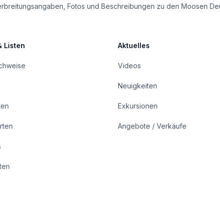
le Verbreitungsangaben, Fotos und Beschreibungen zu den Moosen De
& Listen
Aktuelles
achweise
Videos
Neuigkeiten
ten
Exkursionen
rten
Angebote / Verkäufe
s
rten