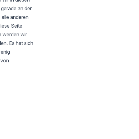
 gerade an der
 alle anderen
iese Seite
m werden wir
en. Es hat sich
wenig
s von