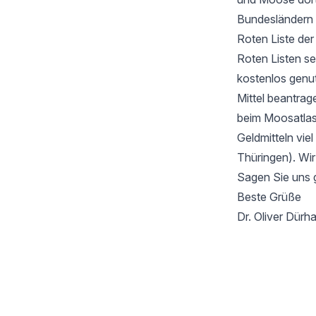
Bundesländern 
Roten Liste de
Roten Listen se
kostenlos genu
Mittel beantrag
beim Moosatlas 
Geldmitteln vie
Thüringen). Wir
Sagen Sie uns 
Beste Grüße
Dr. Oliver Dür
Footer