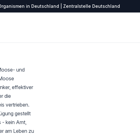
Organismen in Deutschland | Zentralstelle Deutschland
 Moose- und
r Moose
ker, effektiver
r die
s vertrieben.
ügung gestellt
 - kein Amt,
ter am Leben zu