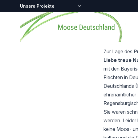
Zentralstellen-Projekte
Startseite
Zur Lage des P
Liebe treue 
mit den Bayeri
Flechten in Deu
Deutschlands (
ehrenamtlicher 
Regensburgisch
Sie waren schnel
werden. Leider 
keine Moos- und
halten und die 