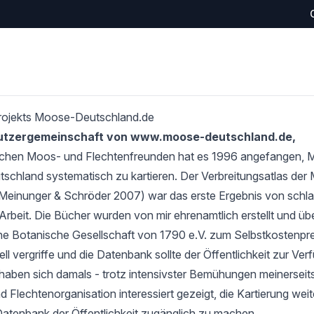
rojekts Moose-Deutschland.de
Nutzergemeinschaft von www.moose-deutschland.de,
schen Moos- und Flechtenfreunden hat es 1996 angefangen,
tschland systematisch zu kartieren. Der Verbreitungsatlas de
Meinunger & Schröder 2007) war das erste Ergebnis von schlan
Arbeit. Die Bücher wurden von mir ehrenamtlich erstellt und übe
e Botanische Gesellschaft von 1790 e.V. zum Selbstkostenprei
l vergriffe und die Datenbank sollte der Öffentlichkeit zur Verf
haben sich damals - trotz intensivster Bemühungen meinerseits
 Flechtenorganisation interessiert gezeigt, die Kartierung wei
Datenbank der Öffentlichkeit zugänglich zu machen.