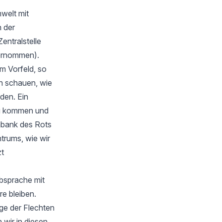
welt mit
 der
Zentralstelle
bernommen).
m Vorfeld, so
en schauen, wie
rden. Ein
zu kommen und
nbank des Rots
trums, wie wir
zt
Absprache mit
e bleiben.
ge der Flechten
wir in diesen