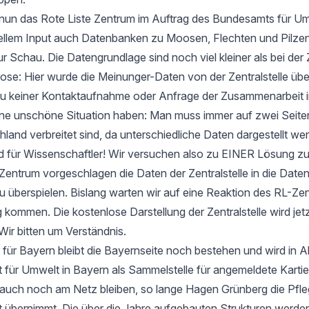
t nun das Rote Liste Zentrum im Auftrag des Bundesamts für Um
ellem Input auch Datenbanken zu Moosen, Flechten und Pilzen
ur Schau. Die Datengrundlage sind noch viel kleiner als bei der 
e: Hier wurde die Meinunger-Daten von der Zentralstelle ü
zu keiner Kontaktaufnahme oder Anfrage der Zusammenarbeit i
 eine unschöne Situation haben: Man muss immer auf zwei Seit
hland verbreitet sind, da unterschiedliche Daten dargestellt we
d für Wissenschaftler! Wir versuchen also zu EINER Lösung 
entrum vorgeschlagen die Daten der Zentralstelle in die Date
u überspielen. Bislang warten wir auf eine Reaktion des RL-Zen
 kommen. Die kostenlose Darstellung der Zentralstelle wird jet
Wir bitten um Verständnis.
 für Bayern bleibt die Bayernseite noch bestehen und wird in 
ür Umwelt in Bayern als Sammelstelle für angemeldete Kartier
 auch noch am Netz bleiben, so lange Hagen Grünberg die Pfle
übernimmt. Die über die Jahre aufgebauten Strukturen werden 