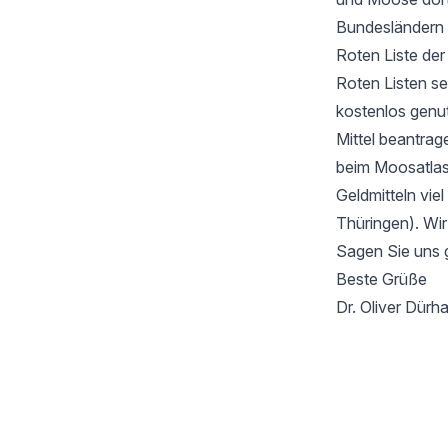
Bundesländern 
Roten Liste de
Roten Listen se
kostenlos genu
Mittel beantrag
beim Moosatlas 
Geldmitteln vie
Thüringen). Wir
Sagen Sie uns 
Beste Grüße
Dr. Oliver Dür
Footer