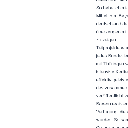
So habe ich mic
Mittel vom Baye
deutschland.de
überzeugen mi
zu zeigen.
Teilprojekte wu
jedes Bundesla
mit Thüringen w
intensive Karti
effektiv geleis
das zusammen mi
veröffentlicht 
Bayern realisie
Verfügung, die 
wurden. So samm
Organismengru