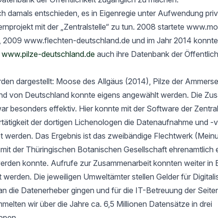
h damals entschieden, es in Eigenregie unter Aufwendung priv
rnprojekt mit der „Zentralstelle“ zu tun. 2008 startete www.m
, 2009 www.flechten-deutschland.de und im Jahr 2014 konnte
t
www.pilze-deutschland.de
auch ihre Datenbank der Öffentlich
rden dargestellt: Moose des Allgäus (2014), Pilze der Ammers
nd von Deutschland konnte eigens angewählt werden. Die Zu
ar besonders effektiv. Hier konnte mit der Software der Zentrals
ertätigkeit der dortigen Lichenologen die Datenaufnahme und -
tet werden. Das Ergebnis ist das zweibändige Flechtwerk (Mein
t der Thüringischen Botanischen Gesellschaft ehrenamtlich er
werden konnte. Aufrufe zur Zusammenarbeit konnten weiter in 
rt werden. Die jeweiligen Umweltämter stellen Gelder für Digital
an die Datenerheber gingen und für die IT-Betreuung der Seit
elten wir über die Jahre ca. 6,5 Millionen Datensätze in drei
ppen.