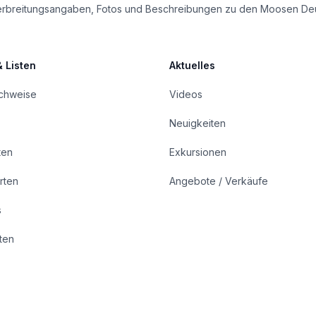
le Verbreitungsangaben, Fotos und Beschreibungen zu den Moosen De
& Listen
Aktuelles
achweise
Videos
Neuigkeiten
ten
Exkursionen
rten
Angebote / Verkäufe
s
rten