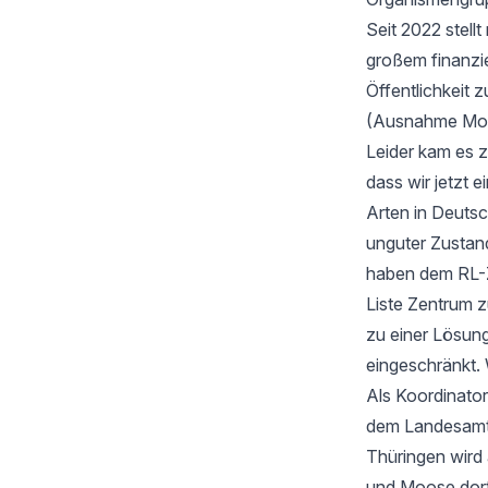
Seit 2022 stell
großem finanzi
Öffentlichkeit z
(Ausnahme Moos
Leider kam es 
dass wir jetzt
Arten in Deutsc
unguter Zustan
haben dem RL-Z
Liste Zentrum z
zu einer Lösung
eingeschränkt. 
Als Koordinator
dem Landesamt f
Thüringen wird
und Moose dort 