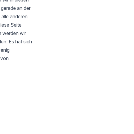
 gerade an der
 alle anderen
iese Seite
m werden wir
en. Es hat sich
wenig
s von