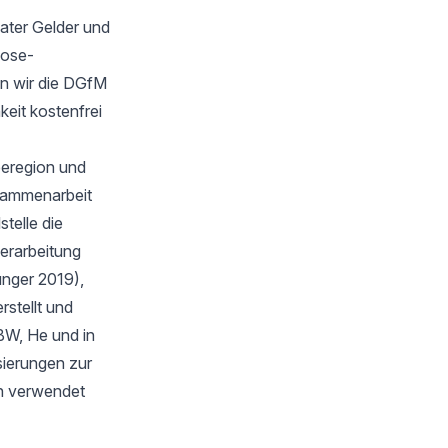
ater Gelder und
oose-
n wir die DGfM
keit kostenfrei
eeregion und
sammenarbeit
telle die
verarbeitung
unger 2019),
stellt und
BW, He und in
isierungen zur
en verwendet