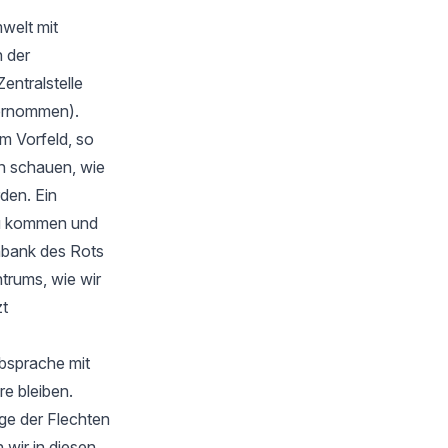
welt mit
 der
Zentralstelle
bernommen).
m Vorfeld, so
en schauen, wie
rden. Ein
zu kommen und
nbank des Rots
trums, wie wir
zt
Absprache mit
e bleiben.
ge der Flechten
wir in diesen