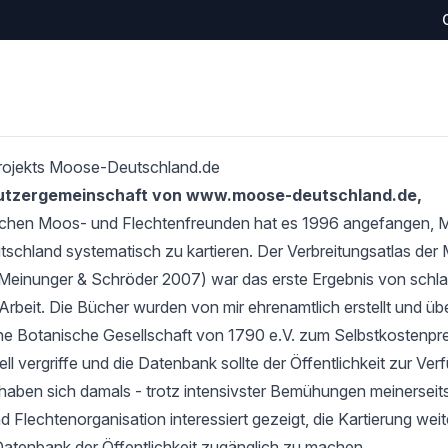
rojekts Moose-Deutschland.de
Nutzergemeinschaft von www.moose-deutschland.de,
schen Moos- und Flechtenfreunden hat es 1996 angefangen,
tschland systematisch zu kartieren. Der Verbreitungsatlas de
Meinunger & Schröder 2007) war das erste Ergebnis von schlan
Arbeit. Die Bücher wurden von mir ehrenamtlich erstellt und übe
e Botanische Gesellschaft von 1790 e.V. zum Selbstkostenprei
l vergriffe und die Datenbank sollte der Öffentlichkeit zur Verf
haben sich damals - trotz intensivster Bemühungen meinerseits
 Flechtenorganisation interessiert gezeigt, die Kartierung wei
Datenbank der Öffentlichkeit zugänglich zu machen.