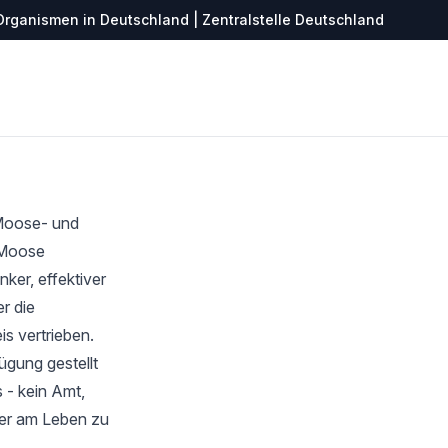
Organismen in Deutschland | Zentralstelle Deutschland
 Moose- und
r Moose
ker, effektiver
r die
s vertrieben.
ügung gestellt
 - kein Amt,
ter am Leben zu