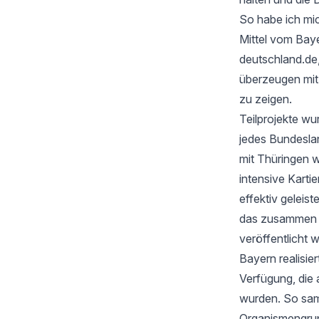
So habe ich mic
Mittel vom Baye
deutschland.de
überzeugen mi
zu zeigen.
Teilprojekte wu
jedes Bundesla
mit Thüringen w
intensive Karti
effektiv geleis
das zusammen mi
veröffentlicht 
Bayern realisie
Verfügung, die 
wurden. So samm
Organismengru