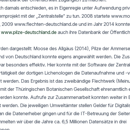
h damals entschieden, es in Eigenregie unter Aufwendung priv
rnprojekt mit der „Zentralstelle“ zu tun. 2008 startete www.m
, 2009 www.flechten-deutschland.de und im Jahr 2014 konnte
t
www.pilze-deutschland.de
auch ihre Datenbank der Öffentlich
rden dargestellt: Moose des Allgäus (2014), Pilze der Ammers
nd von Deutschland konnte eigens angewählt werden. Die Zu
ar besonders effektiv. Hier konnte mit der Software der Zentrals
ertätigkeit der dortigen Lichenologen die Datenaufnahme und -
tet werden. Das Ergebnis ist das zweibändige Flechtwerk (Mein
t der Thüringischen Botanischen Gesellschaft ehrenamtlich er
werden konnte. Aufrufe zur Zusammenarbeit konnten weiter in 
rt werden. Die jeweiligen Umweltämter stellen Gelder für Digital
an die Datenerheber gingen und für die IT-Betreuung der Seit
elten wir über die Jahre ca. 6,5 Millionen Datensätze in drei
ppen.