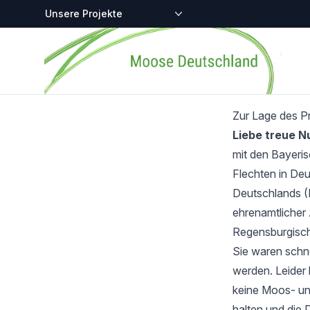
Zentralstellen-Projekte
Startseite
Zur Lage des P
Liebe treue 
mit den Bayeri
Flechten in Deu
Deutschlands (
ehrenamtlicher 
Regensburgisch
Sie waren schnel
werden. Leider 
keine Moos- und
halten und die 