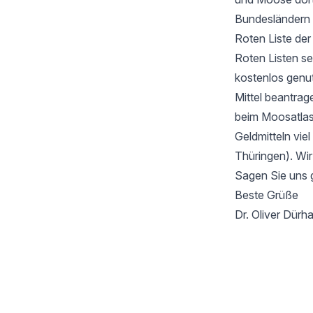
Bundesländern 
Roten Liste de
Roten Listen se
kostenlos genu
Mittel beantrag
beim Moosatlas 
Geldmitteln vie
Thüringen). Wir
Sagen Sie uns 
Beste Grüße
Dr. Oliver Dür
Footer