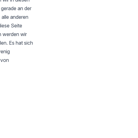
 gerade an der
 alle anderen
iese Seite
m werden wir
en. Es hat sich
wenig
s von