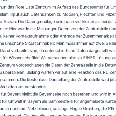
t nun das Rote Liste Zentrum im Auftrag des Bundesamts für Um
ellem Input auch Datenbanken zu Moosen, Flechten und Pilzen
ur Schau. Die Datengrundlage sind noch viel kleiner als bei der 
e: Hier wurde die Meinunger-Daten von der Zentralstelle ü
zu keiner Kontaktaufnahme oder Anfrage der Zusammenarbeit i
 eine unschöne Situation haben: Man muss immer auf zwei Seit
hland verbreitet sind, da unterschiedliche Daten dargestellt we
d für Wissenschaftler! Wir versuchen also zu EINER Lösung 
entrum vorgeschlagen die Daten der Zentralstelle in die Date
u überspielen. Bislang warten wir auf eine Reaktion des RL-Zen
 kommen. Die kostenlose Darstellung der Zentralstelle wird jet
Wir bitten um Verständnis.
 für Bayern bleibt die Bayernseite noch bestehen und wird in 
ür Umwelt in Bayern als Sammelstelle für angemeldete Kartier
 auch noch am Netz bleiben, so lange Hagen Grünberg die Pfle
übernimmt. Die über die Jahre aufgebauten Strukturen werden 