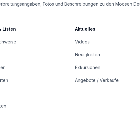
le Verbreitungsangaben, Fotos und Beschreibungen zu den Moosen De
& Listen
Aktuelles
achweise
Videos
Neuigkeiten
ten
Exkursionen
rten
Angebote / Verkäufe
s
rten