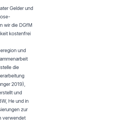
ater Gelder und
oose-
n wir die DGfM
keit kostenfrei
eeregion und
sammenarbeit
telle die
verarbeitung
unger 2019),
stellt und
BW, He und in
isierungen zur
en verwendet