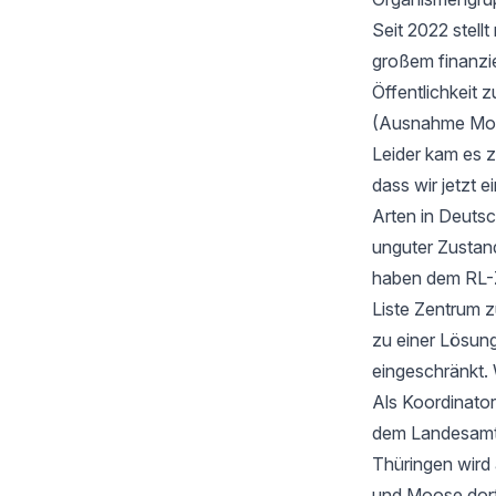
Seit 2022 stell
großem finanzi
Öffentlichkeit z
(Ausnahme Moos
Leider kam es 
dass wir jetzt
Arten in Deutsc
unguter Zustan
haben dem RL-Z
Liste Zentrum z
zu einer Lösung
eingeschränkt. 
Als Koordinator
dem Landesamt f
Thüringen wird
und Moose dort 